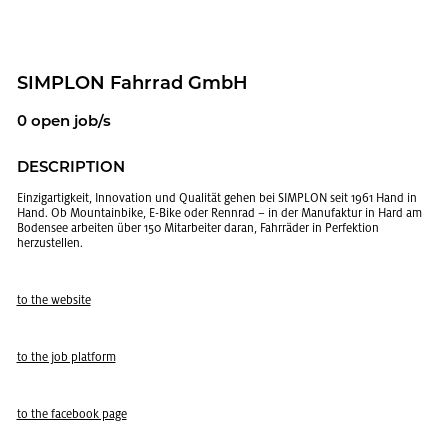
SIM­PLON Fahrrad GmbH
0 open job/s
DE­SCRIP­TION
Einzi­gar­tigkeit, In­no­va­tion und Qualität gehen bei SIM­PLON seit 1961 Hand in
Hand. Ob Moun­tain­bike, E-Bike oder Ren­nrad – in der Man­u­fak­tur in Hard am
Bo­densee ar­beiten über 150 Mi­tar­beiter daran, Fahrräder in Per­fek­tion
herzustellen.
to the web­site
to the job plat­form
to the face­book page