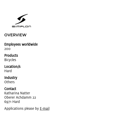
OVERVIEW
Employees worldwide
200
Products
Bi­cy­cles
Location/s
Hard
Industry
Oth­ers
Contact
Katha­rina Nat­ter
Oberer Achdamm 22
6971 Hard
Applications please by
E-mail