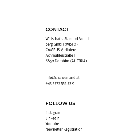
CONTACT
Wirtschafts-Stan­dort Vo­rarl­
berg GmbH (WISTO)
CAMPUS V, Hintere
Achmühlerstraße 1
6850 Dornbirn (AUSTRIA)
info@​chancenland.​at
+43 5572 552 52 0
FOLLOW US
In­sta­gram
LinkedIn
Youtube
Newslet­ter Reg­is­tra­tion