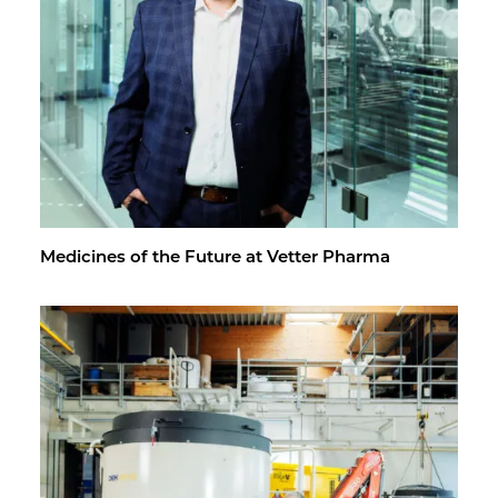
Med­i­cines of the Fu­ture at Vet­ter Pharma