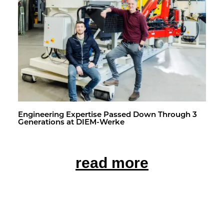
En­gi­neer­ing Ex­per­tise Passed Down Through 3
Gen­er­a­tions at DIEM-Werke
read more