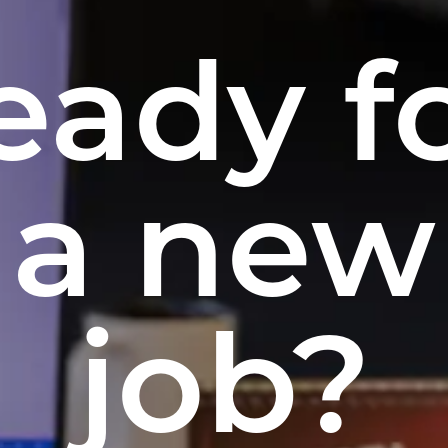
eady f
a new
job?