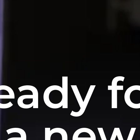
eady f