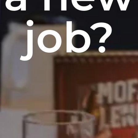
a new
job?