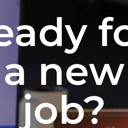
eady f
a new
job?