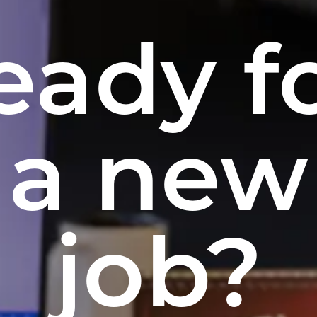
eady f
a new
job?