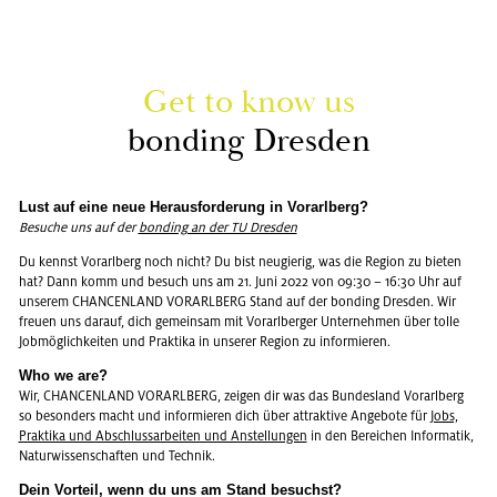
Get to know us
bon­ding Dres­den
Lust auf eine neue Her­aus­for­de­rung in Vor­arl­berg?
Be­su­che uns auf der
bon­ding an der TU Dres­den
Du kennst Vor­arl­berg noch nicht? Du bist neu­gie­rig, was die Re­gi­on zu bie­ten
hat? Dann komm und be­such uns am 21. Juni 2022 von 09:30 – 16:30 Uhr auf
un­se­rem CHAN­CEN­LAND VOR­ARL­BERG Stand auf der bon­ding Dres­den. Wir
freu­en uns dar­auf, dich ge­mein­sam mit Vor­arl­ber­ger Un­ter­neh­men über tolle
Job­mög­lich­kei­ten und Prak­ti­ka in un­se­rer Re­gi­on zu in­for­mie­ren.
Who we are?
Wir, CHAN­CEN­LAND VOR­ARL­BERG, zei­gen dir was das Bun­des­land Vor­arl­berg
so be­son­ders macht und in­for­mie­ren dich über at­trak­ti­ve An­ge­bo­te für
Jobs,
Prak­ti­ka und Ab­schluss­ar­bei­ten und An­stel­lun­gen
in den Be­rei­chen In­for­ma­tik,
Na­tur­wis­sen­schaf­ten und Tech­nik.
Dein Vor­teil, wenn du uns am Stand be­suchst?