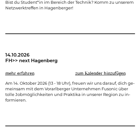
Bist du Stu­dent*in im Be­reich der Tech­nik? Komm zu un­se­rem
Netz­werk­tref­fen in Ha­gen­ber­ger!
14.10.2026
FH>> next Ha­gen­berg
mehr er­fah­ren
zum Ka­len­der hin­zu­fü­gen
Am 14. Ok­to­ber 2026 (13 - 18 Uhr), freu­en wir uns dar­auf, dich ge­
mein­sam mit dem Vor­arl­ber­ger Un­ter­neh­men Fu­so­nic über
tolle Job­mög­lich­kei­ten und Prak­ti­ka in un­se­rer Re­gi­on zu in­
for­mie­ren.