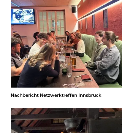
Nach­be­richt Netz­werk­tref­fen Inns­bruck