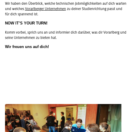
Wir haben den Über­blick, wel­che tech­ni­schen Job­mög­lich­kei­ten auf dich war­ten
und wel­ches
Vor­arl­ber­ger Un­ter­neh­men
zu dei­ner Stu­di­en­rich­tung passt und
für dich span­nend ist.
NOW IT’S YOUR TURN!
Komm vor­bei, sprich uns an und in­for­mier dich dar­über, was dir Vor­arl­berg und
seine Un­ter­neh­men zu bie­ten hat.
Wir freu­en uns auf dich!