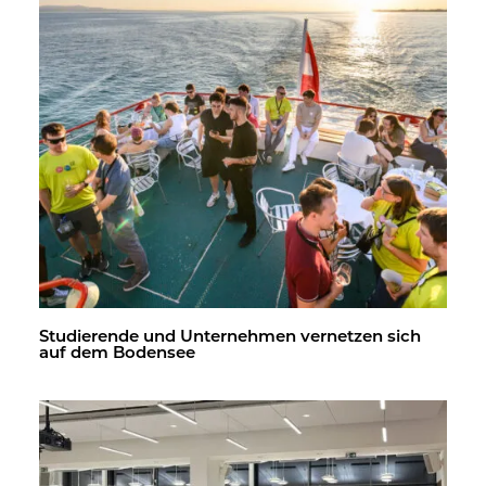
Stu­die­ren­de und Un­ter­neh­men ver­net­zen sich
auf dem Bo­den­see