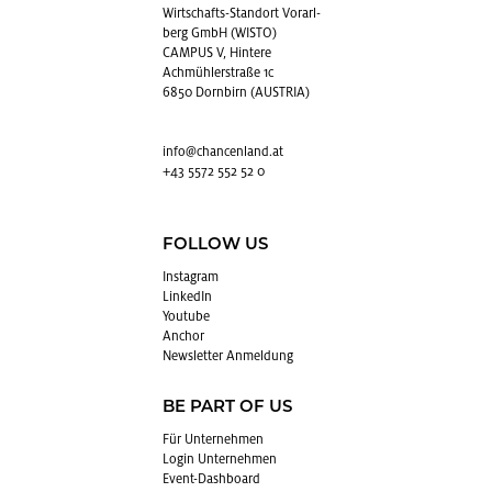
Wirt­schafts-Stand­ort Vor­arl­
berg GmbH (WISTO)
CAMPUS V, Hintere
Achmühlerstraße 1c
6850 Dornbirn (AUSTRIA)
info@​chancenland.​at
+43 5572 552 52 0
FOLLOW US
In­sta­gram
Lin­kedIn
You­tube
An­chor
News­let­ter An­mel­dung
BE PART OF US
Für Un­ter­neh­men
Login Un­ter­neh­men
Event-Da­sh­board