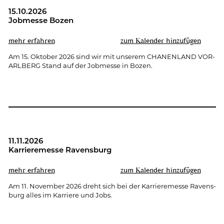
15.10.2026
Job­mes­se Bozen
mehr er­fah­ren
zum Ka­len­der hin­zu­fü­gen
Am 15. Ok­to­ber 2026 sind wir mit un­se­rem CHA­NEN­LAND VOR­
ARL­BERG Stand auf der Job­mes­se in Bozen.
11.11.2026
Kar­rie­re­mes­se Ra­vens­burg
mehr er­fah­ren
zum Ka­len­der hin­zu­fü­gen
Am 11. No­vem­ber 2026 dreht sich bei der Kar­rie­re­mes­se Ra­vens­
burg alles im Kar­rie­re und Jobs.