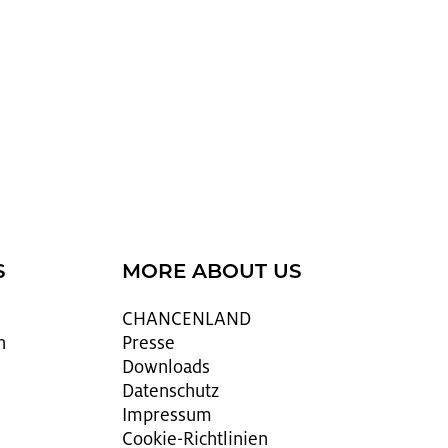
S
MORE ABOUT US
CHAN­CEN­LAND
n
Pres­se
Down­loads
Da­ten­schutz
Im­pres­sum
Coo­kie-Richt­li­ni­en