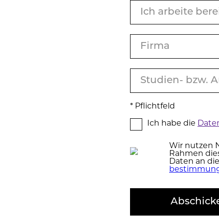
* Pflicht­feld
Ich habe die
Da­te
Wir nutzen N
Rahmen dies
Daten an di
be­stim­mun
Abschick