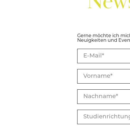
News­
Gerne möch­te ich mic
Neu­ig­kei­ten und Event