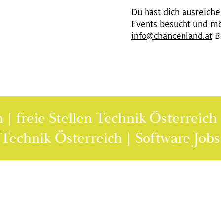
Du hast dich aus­rei­chen
Events be­sucht und möc
info@​chancenland.​at
Be
reie Stellen Technik Österreich | I
rtal Technik Österreich | Software 