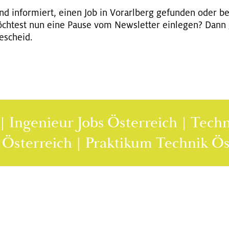
d in­for­miert, einen Job in Vor­arl­berg ge­fun­den oder be­
h­test nun eine Pause vom News­let­ter ein­le­gen? Dann 
­scheid.
ngenieur Jobs Österreich | Technik 
Jobs Österreich | Praktikum Technik