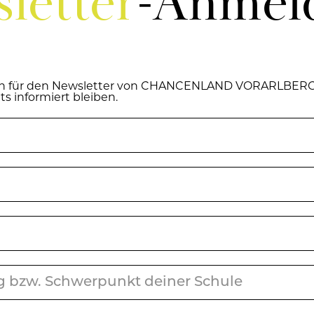
let­ter
-An­mel
h für den News­let­ter von CHAN­CEN­LAND VOR­ARL­BERG
s in­for­miert blei­ben.