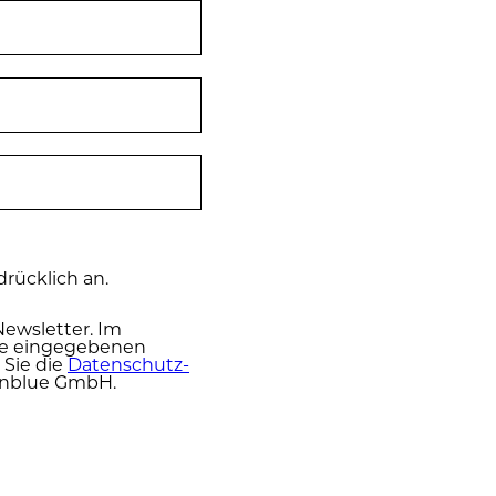
rücklich an.
Newsletter. Im
hre eingegebenen
 Sie die
Da­ten­schutz­
inblue GmbH.