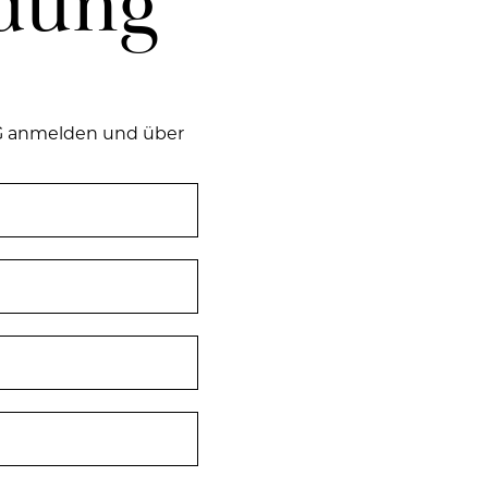
­dung
 an­mel­den und über