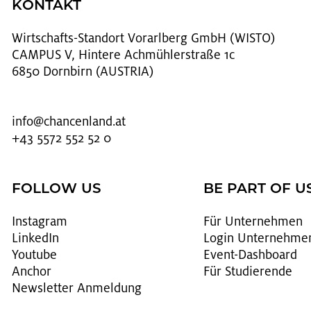
KONTAKT
Wirt­schafts-Stand­ort Vor­arl­berg GmbH (WISTO)
CAMPUS V, Hintere Achmühlerstraße 1c
6850 Dornbirn (AUSTRIA)
info@​chancenland.​at
+43 5572 552 52 0
FOLLOW US
BE PART OF U
In­sta­gram
Für Un­ter­neh­men
Lin­kedIn
Login Un­ter­neh­me
You­tube
Event-Da­sh­board
An­chor
Für Stu­die­ren­de
News­let­ter An­mel­dung