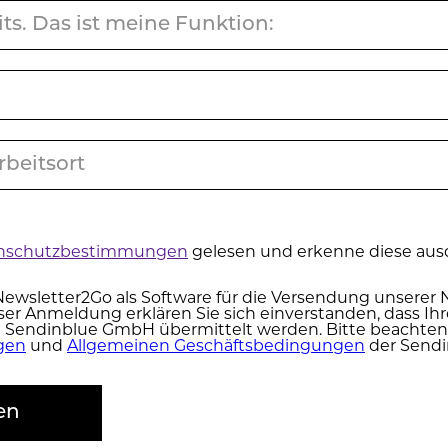
n­schutz­be­stim­mun­gen
gelesen und erkenne diese ausd
ewsletter2Go als Software für die Versendung unserer 
er Anmeldung erklären Sie sich einverstanden, dass I
e Sendinblue GmbH übermittelt werden. Bitte beachten
­gen
und
All­ge­mei­nen Ge­schäfts­be­din­gun­gen
der Send
en