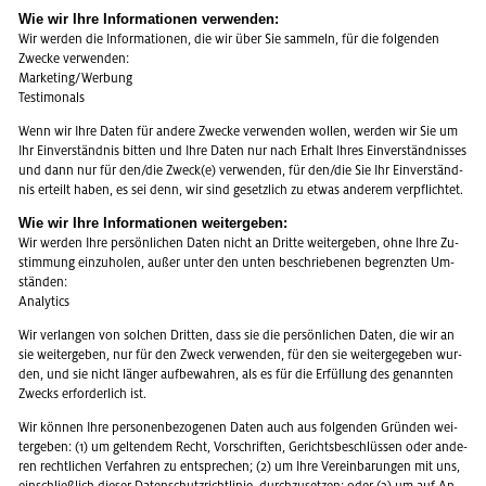
Wie wir Ihre In­for­ma­tio­nen ver­wen­den:
Wir wer­den die In­for­ma­tio­nen, die wir über Sie sam­meln, für die fol­gen­den
Zwe­cke ver­wen­den:
Mar­ke­ting/Wer­bung
Tes­ti­mo­nals
Wenn wir Ihre Daten für an­de­re Zwe­cke ver­wen­den wol­len, wer­den wir Sie um
Ihr Ein­ver­ständ­nis bit­ten und Ihre Daten nur nach Er­halt Ihres Ein­ver­ständ­nis­ses
und dann nur für den/die Zweck(e) ver­wen­den, für den/die Sie Ihr Ein­ver­ständ­
nis er­teilt haben, es sei denn, wir sind ge­setz­lich zu etwas an­de­rem ver­pflich­tet.
Wie wir Ihre In­for­ma­tio­nen wei­ter­ge­ben:
Wir wer­den Ihre per­sön­li­chen Daten nicht an Drit­te wei­ter­ge­ben, ohne Ihre Zu­
stim­mung ein­zu­ho­len, außer unter den unten be­schrie­be­nen be­grenz­ten Um­
stän­den:
Ana­ly­tics
Wir ver­lan­gen von sol­chen Drit­ten, dass sie die per­sön­li­chen Daten, die wir an
sie wei­ter­ge­ben, nur für den Zweck ver­wen­den, für den sie wei­ter­ge­ge­ben wur­
den, und sie nicht län­ger auf­be­wah­ren, als es für die Er­fül­lung des ge­nann­ten
Zwecks er­for­der­lich ist.
Wir kön­nen Ihre per­so­nen­be­zo­ge­nen Daten auch aus fol­gen­den Grün­den wei­
ter­ge­ben: (1) um gel­ten­dem Recht, Vor­schrif­ten, Ge­richts­be­schlüs­sen oder an­de­
ren recht­li­chen Ver­fah­ren zu ent­spre­chen; (2) um Ihre Ver­ein­ba­run­gen mit uns,