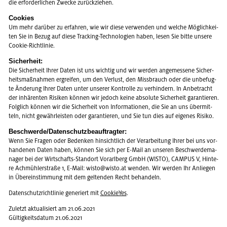
die er­for­der­li­chen Zwe­cke zu­rück­zie­hen.
Coo­kies
Um mehr dar­über zu er­fah­ren, wie wir diese ver­wen­den und wel­che Mög­lich­kei­
ten Sie in Bezug auf diese Tracking-Tech­no­lo­gi­en haben, lesen Sie bitte un­se­re
Coo­kie-Richt­li­nie.
Si­cher­heit:
Die Si­cher­heit Ihrer Daten ist uns wich­tig und wir wer­den an­ge­mes­se­ne Si­cher­
heits­maß­nah­men er­grei­fen, um den Ver­lust, den Miss­brauch oder die un­be­fug­
te Än­de­rung Ihrer Daten unter un­se­rer Kon­trol­le zu ver­hin­dern. In An­be­tracht
der in­hä­ren­ten Ri­si­ken kön­nen wir je­doch keine ab­so­lu­te Si­cher­heit ga­ran­tie­ren.
Folg­lich kön­nen wir die Si­cher­heit von In­for­ma­tio­nen, die Sie an uns über­mit­
teln, nicht ge­währ­leis­ten oder ga­ran­tie­ren, und Sie tun dies auf ei­ge­nes Ri­si­ko.
Be­schwer­de/Da­ten­schutz­be­auf­trag­ter:
Wenn Sie Fra­gen oder Be­den­ken hin­sicht­lich der Ver­ar­bei­tung Ihrer bei uns vor­
han­de­nen Daten haben, kön­nen Sie sich per E-Mail an un­se­ren Be­schwer­de­ma­
na­ger bei der Wirt­schafts-Stand­ort Vor­arl­berg GmbH (WISTO), CAM­PUS V, Hin­te­
re Ach­müh­ler­stra­ße 1, E-Mail: wisto@​wisto.​at wen­den. Wir wer­den Ihr An­lie­gen
in Über­ein­stim­mung mit dem gel­ten­den Recht be­han­deln.
Da­ten­schutz­richt­li­nie ge­ne­riert mit
Coo­kieYes
.
Zu­letzt ak­tua­li­siert am 21.06.2021
Gül­tig­keits­da­tum 21.06.2021