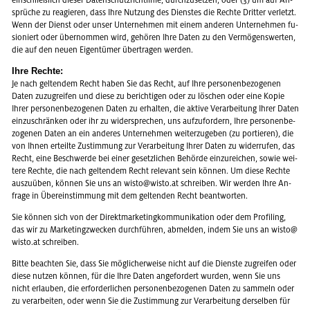
ein­schlie­ß­lich die­ser Da­ten­schutz­richt­li­nie, durch­zu­set­zen; oder (3) um auf An­
sprü­che zu re­agie­ren, dass Ihre Nut­zung des Diens­tes die Rech­te Drit­ter ver­letzt.
Wenn der Dienst oder unser Un­ter­neh­men mit einem an­de­ren Un­ter­neh­men fu­
sio­niert oder über­nom­men wird, ge­hö­ren Ihre Daten zu den Ver­mö­gens­wer­ten,
die auf den neuen Ei­gen­tü­mer über­tra­gen wer­den.
Ihre Rech­te:
Je nach gel­ten­dem Recht haben Sie das Recht, auf Ihre per­so­nen­be­zo­ge­nen
Daten zu­zu­grei­fen und diese zu be­rich­ti­gen oder zu lö­schen oder eine Kopie
Ihrer per­so­nen­be­zo­ge­nen Daten zu er­hal­ten, die ak­ti­ve Ver­ar­bei­tung Ihrer Daten
ein­zu­schrän­ken oder ihr zu wi­der­spre­chen, uns auf­zu­for­dern, Ihre per­so­nen­be­
zo­ge­nen Daten an ein an­de­res Un­ter­neh­men wei­ter­zu­ge­ben (zu por­tie­ren), die
von Ihnen er­teil­te Zu­stim­mung zur Ver­ar­bei­tung Ihrer Daten zu wi­der­ru­fen, das
Recht, eine Be­schwer­de bei einer ge­setz­li­chen Be­hör­de ein­zu­rei­chen, sowie wei­
te­re Rech­te, die nach gel­ten­dem Recht re­le­vant sein kön­nen. Um diese Rech­te
aus­zu­üben, kön­nen Sie uns an wisto@​wisto.​at schrei­ben. Wir wer­den Ihre An­
fra­ge in Über­ein­stim­mung mit dem gel­ten­den Recht be­ant­wor­ten.
Sie kön­nen sich von der Di­rekt­mar­ke­ting­kom­mu­ni­ka­ti­on oder dem Pro­fi­ling,
das wir zu Mar­ke­ting­zwe­cken durch­füh­ren, ab­mel­den, indem Sie uns an wisto@​
wisto.​at schrei­ben.
Bitte be­ach­ten Sie, dass Sie mög­li­cher­wei­se nicht auf die Diens­te zu­grei­fen oder
diese nut­zen kön­nen, für die Ihre Daten an­ge­for­dert wur­den, wenn Sie uns
nicht er­lau­ben, die er­for­der­li­chen per­so­nen­be­zo­ge­nen Daten zu sam­meln oder
zu ver­ar­bei­ten, oder wenn Sie die Zu­stim­mung zur Ver­ar­bei­tung der­sel­ben für