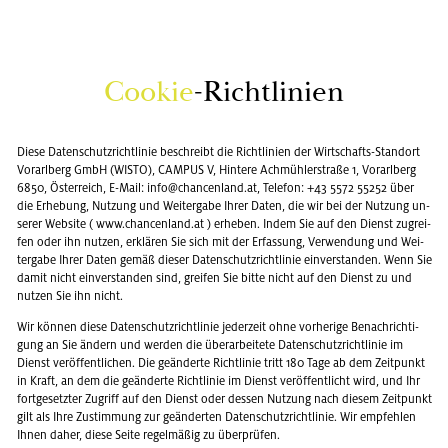
Coo­kie
-Richt­li­ni­en
Diese Da­ten­schutz­richt­li­nie be­schreibt die Richt­li­ni­en der Wirt­schafts-Stand­ort
Vor­arl­berg GmbH (WISTO), CAM­PUS V, Hin­te­re Ach­müh­ler­stra­ße 1, Vor­arl­berg
6850, Ös­ter­reich, E-Mail: info@​chancenland.​at, Te­le­fon: +43 5572 55252 über
die Er­he­bung, Nut­zung und Wei­ter­ga­be Ihrer Daten, die wir bei der Nut­zung un­
se­rer Web­site ( www.​chancenland.​at ) er­he­ben. Indem Sie auf den Dienst zu­grei­
fen oder ihn nut­zen, er­klä­ren Sie sich mit der Er­fas­sung, Ver­wen­dung und Wei­
ter­ga­be Ihrer Daten gemäß die­ser Da­ten­schutz­richt­li­nie ein­ver­stan­den. Wenn Sie
damit nicht ein­ver­stan­den sind, grei­fen Sie bitte nicht auf den Dienst zu und
nut­zen Sie ihn nicht.
Wir kön­nen diese Da­ten­schutz­richt­li­nie je­der­zeit ohne vor­he­ri­ge Be­nach­rich­ti­
gung an Sie än­dern und wer­den die über­ar­bei­te­te Da­ten­schutz­richt­li­nie im
Dienst ver­öf­fent­li­chen. Die ge­än­der­te Richt­li­nie tritt 180 Tage ab dem Zeit­punkt
in Kraft, an dem die ge­än­der­te Richt­li­nie im Dienst ver­öf­fent­licht wird, und Ihr
fort­ge­setz­ter Zu­griff auf den Dienst oder des­sen Nut­zung nach die­sem Zeit­punkt
gilt als Ihre Zu­stim­mung zur ge­än­der­ten Da­ten­schutz­richt­li­nie. Wir emp­feh­len
Ihnen daher, diese Seite re­gel­mä­ßig zu über­prü­fen.