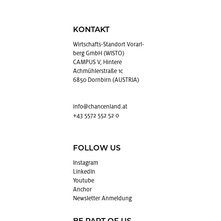
KONTAKT
Wirt­schafts-Stand­ort Vor­arl­
berg GmbH (WISTO)
CAMPUS V, Hintere
Achmühlerstraße 1c
6850 Dornbirn (AUSTRIA)
info@​chancenland.​at
+43 5572 552 52 0
FOLLOW US
In­sta­gram
Lin­kedIn
You­tube
An­chor
News­let­ter An­mel­dung