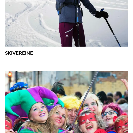
SKI­VER­EI­NE