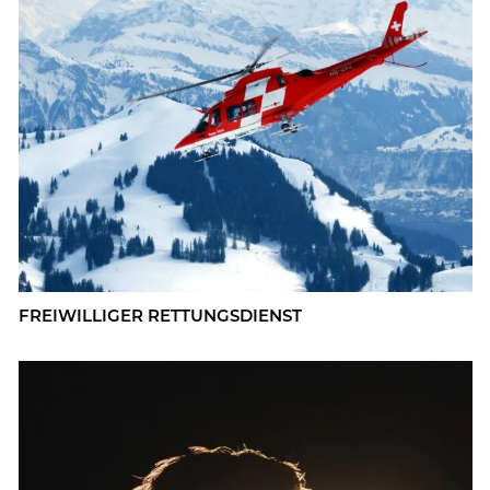
FREI­WIL­LI­GER RET­TUNGS­DIENST