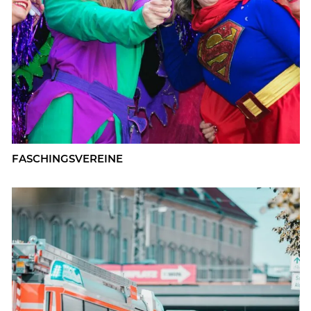
FA­SCHINGS­VER­EI­NE