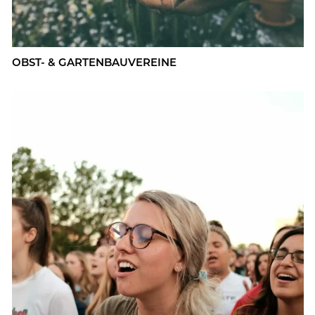
OBST- & GAR­TEN­BAU­VER­EI­NE