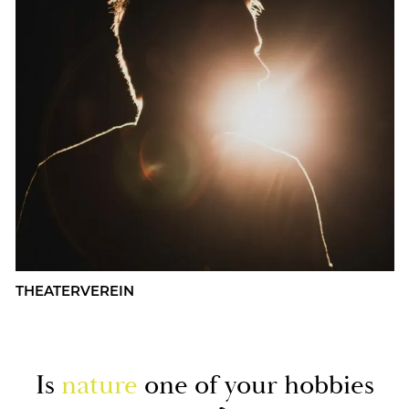
THEA­TER­VER­EIN
Is
na­tu­re
one of your hob­bies