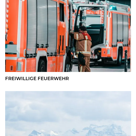
FREI­WIL­LI­GE FEU­ER­WEHR