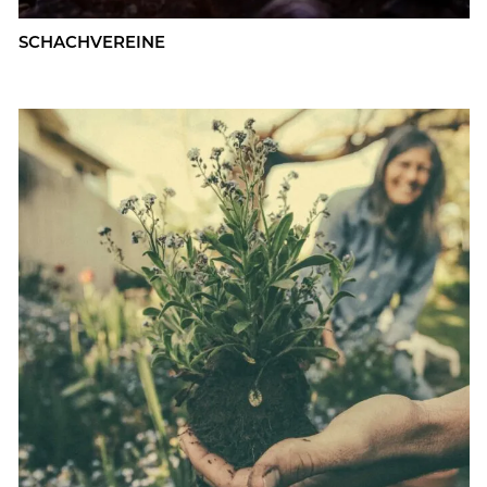
SCHACH­VER­EI­NE