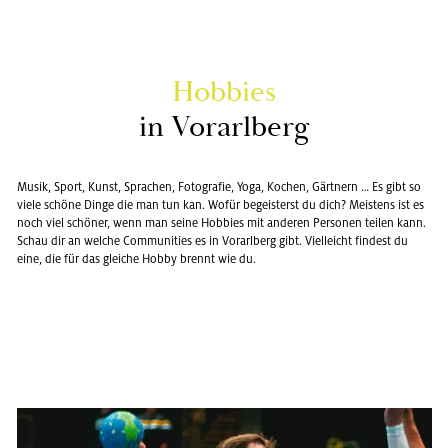
Hob­bies
in Vor­arl­berg
Musik, Sport, Kunst, Spra­chen, Fo­to­gra­fie, Yoga, Ko­chen, Gärt­nern … Es gibt so
viele schö­ne Dinge die man tun kan. Wofür be­geis­terst du dich? Meis­tens ist es
noch viel schö­ner, wenn man seine Hob­bies mit an­de­ren Per­so­nen tei­len kann.
Schau dir an wel­che Com­mu­nities es in Vor­arl­berg gibt. Viel­leicht fin­dest du
eine, die für das glei­che Hobby brennt wie du.