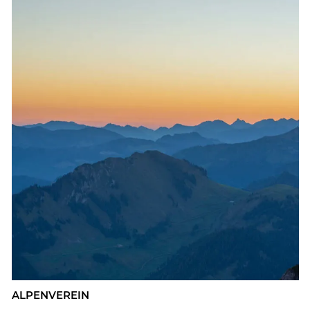
AL­PEN­VER­EIN