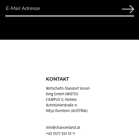
KONTAKT
Wirt­schafts-Stand­ort Vor­arl­
berg GmbH (WISTO)
CAMPUS V, Hintere
Achmühlerstraße 1c
6850 Dornbirn (AUSTRIA)
info@​chancenland.​at
+43 5572 552 52 0