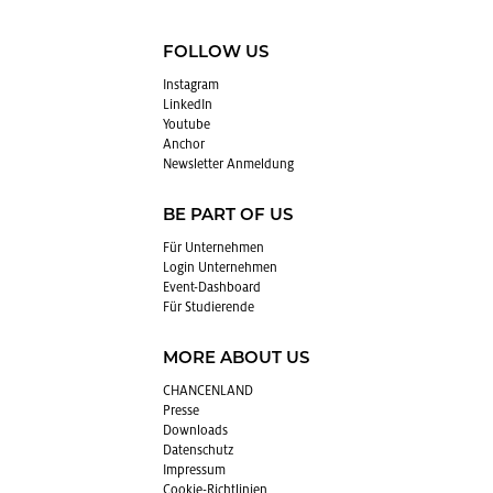
FOLLOW US
In­sta­gram
Lin­kedIn
You­tube
An­chor
News­let­ter An­mel­dung
BE PART OF US
Für Un­ter­neh­men
Login Un­ter­neh­men
Event-Da­sh­board
Für Stu­die­ren­de
MORE ABOUT US
CHAN­CEN­LAND
Pres­se
Down­loads
Da­ten­schutz
Im­pres­sum
Coo­kie-Richt­li­ni­en