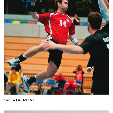
SPORT­VER­EI­NE