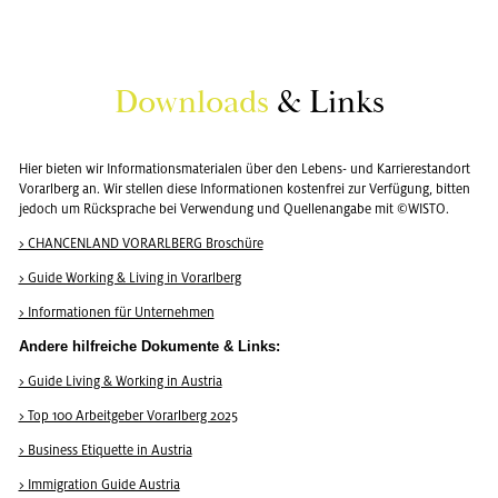
Down­loads
& Links
Hier bie­ten wir In­for­ma­ti­ons­ma­te­ria­len über den Le­bens- und Kar­rie­re­stand­ort
Vor­arl­berg an. Wir stel­len diese In­for­ma­tio­nen kos­ten­frei zur Ver­fü­gung, bit­ten
je­doch um Rück­spra­che bei Ver­wen­dung und Quel­len­an­ga­be mit ©WISTO.
> CHAN­CEN­LAND VOR­ARL­BERG Bro­schü­re
> Guide Working & Li­ving in Vor­arl­berg
> In­for­ma­tio­nen für Un­ter­neh­men
An­de­re hilf­rei­che Do­ku­men­te & Links:
> Guide Li­ving & Working in Aus­tria
> Top 100 Ar­beit­ge­ber Vor­arl­berg 2025
> Busi­ness Eti­quet­te in Aus­tria
> Im­mi­gra­ti­on Guide Aus­tria