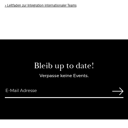
> Leit­fa­den zur In­te­gra­ti­on in­ter­na­tio­na­ler Teams
Bleib up to date!
Verpasse keine Events.