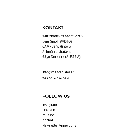
KONTAKT
Wirt­schafts-Stand­ort Vor­arl­
berg GmbH (WISTO)
CAMPUS V, Hintere
Achmühlerstraße 1c
6850 Dornbirn (AUSTRIA)
info@​chancenland.​at
+43 5572 552 52 0
FOLLOW US
In­sta­gram
Lin­kedIn
You­tube
An­chor
News­let­ter An­mel­dung