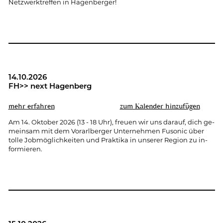
Netz­werk­tref­fen in Ha­gen­ber­ger!
14.10.2026
FH>> next Ha­gen­berg
mehr er­fah­ren
zum Ka­len­der hin­zu­fü­gen
Am 14. Ok­to­ber 2026 (13 - 18 Uhr), freu­en wir uns dar­auf, dich ge­
mein­sam mit dem Vor­arl­ber­ger Un­ter­neh­men Fu­so­nic über
tolle Job­mög­lich­kei­ten und Prak­ti­ka in un­se­rer Re­gi­on zu in­
for­mie­ren.