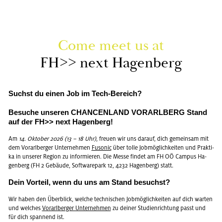
Come meet us at
FH>> next Ha­gen­berg
Suchst du einen Job im Tech-Be­reich?
Be­su­che un­se­ren CHAN­CEN­LAND VOR­ARL­BERG Stand
auf der FH>> next Ha­gen­berg!
Am
14. Ok­to­ber 2026 (13 – 18 Uhr)
, freu­en wir uns dar­auf, dich ge­mein­sam mit
dem Vor­arl­ber­ger Un­ter­neh­men
Fu­so­nic
über tolle Job­mög­lich­kei­ten und Prak­ti­
ka in un­se­rer Re­gi­on zu in­for­mie­ren. Die Messe fin­det am FH OÖ Cam­pus Ha­
gen­berg (FH 2 Ge­bäu­de, Soft­ware­park 12, 4232 Ha­gen­berg) statt.
Dein Vor­teil, wenn du uns am Stand be­suchst?
Wir haben den Über­blick, wel­che tech­ni­schen Job­mög­lich­kei­ten auf dich war­ten
und wel­ches
Vor­arl­ber­ger Un­ter­neh­men
zu dei­ner Stu­di­en­rich­tung passt und
für dich span­nend ist.