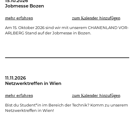
15.10.2026
Job­mes­se Bozen
mehr er­fah­ren
zum Ka­len­der hin­zu­fü­gen
Am 15. Ok­to­ber 2026 sind wir mit un­se­rem CHA­NEN­LAND VOR­
ARL­BERG Stand auf der Job­mes­se in Bozen.
11.11.2026
Netz­werk­tref­fen in Wien
mehr er­fah­ren
zum Ka­len­der hin­zu­fü­gen
Bist du Stu­dent*in im Be­reich der Tech­nik? Komm zu un­se­rem
Netz­werk­tref­fen in Wien!