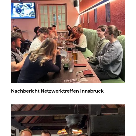
Nach­be­richt Netz­werk­tref­fen Inns­bruck