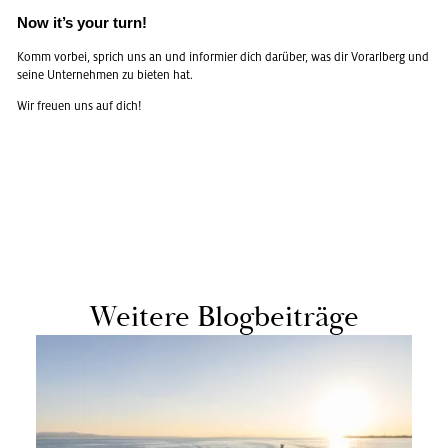
Now it’s your turn!
Komm vor­bei, sprich uns an und in­for­mier dich dar­über, was dir Vor­arl­berg und
seine Un­ter­neh­men zu bie­ten hat.
Wir freu­en uns auf dich!
Wei­te­re Blog­bei­trä­ge