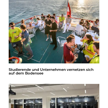
Stu­die­ren­de und Un­ter­neh­men ver­net­zen sich
auf dem Bo­den­see