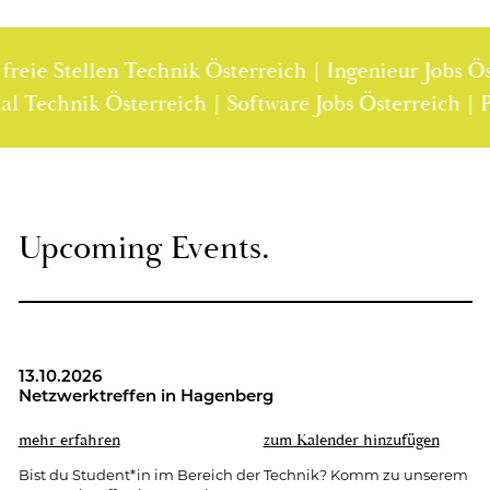
eie Stellen Technik Österreich | Ingenieur Jobs Öste
portal Technik Österreich | Software Jobs Österreich
Up­co­ming Events.
13.10.2026
Netz­werk­tref­fen in Ha­gen­berg
mehr er­fah­ren
zum Ka­len­der hin­zu­fü­gen
Bist du Stu­dent*in im Be­reich der Tech­nik? Komm zu un­se­rem