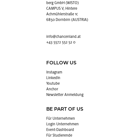
berg GmbH (WISTO)
CAMPUS V, Hintere
Achmühlerstraße 1c
6850 Dornbirn (AUSTRIA)
info@​chancenland.​at
+43 5572 552 52 0
FOLLOW US
In­sta­gram
Lin­kedIn
You­tube
An­chor
News­let­ter An­mel­dung
BE PART OF US
Für Un­ter­neh­men
Login Un­ter­neh­men
Event-Da­sh­board
Für Stu­die­ren­de