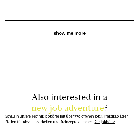
show me more
Also in­te­rested in a
new job ad­ven­ture
?
Schau in unsere Technik Jobbörse mit über 370 offenen Jobs, Praktikaplätzen,
Stellen für Abschlussarbeiten und Traineeprogrammen.
Zur Job­bör­se