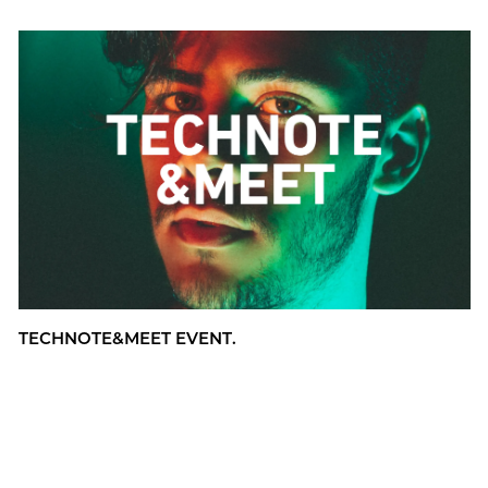
TECH­NO­TE&MEET EVENT.