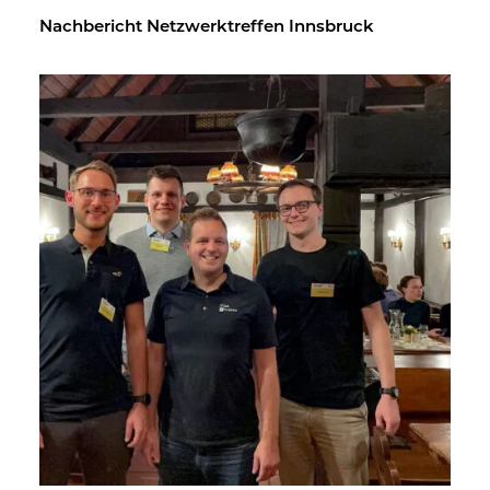
Nach­be­richt Netz­werk­tref­fen Inns­bruck