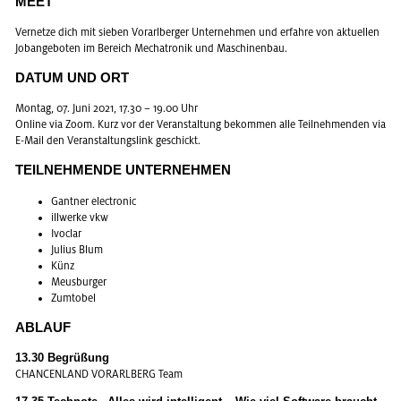
MEET
Ver­net­ze dich mit sie­ben Vor­arl­ber­ger Un­ter­neh­men und er­fah­re von ak­tu­el­len
Job­an­ge­bo­ten im Be­reich Me­cha­tro­nik und Ma­schi­nen­bau.
DATUM UND ORT
Mon­tag, 07. Juni 2021, 17.30 – 19.00 Uhr
On­line via Zoom. Kurz vor der Ver­an­stal­tung be­kom­men alle Teil­neh­men­den via
E-Mail den Ver­an­stal­tungs­link ge­schickt.
TEIL­NEH­MEN­DE UN­TER­NEH­MEN
Gant­ner elec­tro­nic
ill­wer­ke vkw
Ivo­clar
Ju­li­us Blum
Künz
Meus­bur­ger
Zum­to­bel
AB­LAUF
13.30 Be­grü­ßung
CHAN­CEN­LAND VOR­ARL­BERG Team