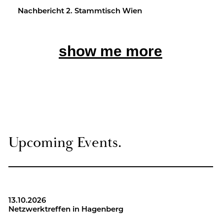
Nach­be­richt 2. Stamm­tisch Wien
show me more
Up­co­ming Events.
13.10.2026
Netz­werk­tref­fen in Ha­gen­berg