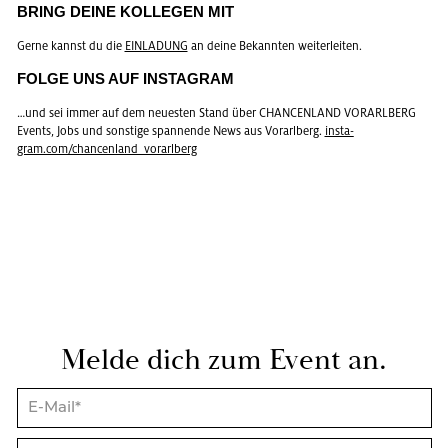
BRING DEINE KOL­LE­GEN MIT
Gerne kannst du die
EIN­LA­DUNG
an deine Be­kann­ten wei­ter­lei­ten.
FOLGE UNS AUF IN­STA­GRAM
…und sei immer auf dem neu­es­ten Stand über CHAN­CEN­LAND VOR­ARL­BERG
Events, Jobs und sons­ti­ge span­nen­de News aus Vor­arl­berg.
in­sta­
gram.com/chan­cen­lan­d_­vor­arl­berg
Melde dich zum Event an.