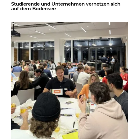
Stu­die­ren­de und Un­ter­neh­men ver­net­zen sich
auf dem Bo­den­see