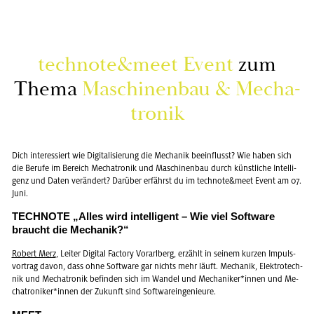
tech­no­te&meet Event
zum
Thema
Ma­schi­nen­bau & Me­cha­
tro­nik
Dich in­ter­es­siert wie Di­gi­ta­li­sie­rung die Me­cha­nik be­ein­flusst? Wie haben sich
die Be­ru­fe im Be­reich Me­cha­tro­nik und Ma­schi­nen­bau durch künst­li­che In­tel­li­
genz und Daten ver­än­dert? Dar­über er­fährst du im tech­no­te&meet Event am 07.
Juni.
TECH­NO­TE „Alles wird in­tel­li­gent – Wie viel Soft­ware
braucht die Me­cha­nik?“
Ro­bert Merz
, Lei­ter Di­gi­tal Fac­to­ry Vor­arl­berg, er­zählt in sei­nem kur­zen Im­puls­
vor­trag davon, dass ohne Soft­ware gar nichts mehr läuft. Me­cha­nik, Elek­tro­tech­
nik und Me­cha­tro­nik be­fin­den sich im Wan­del und Me­cha­ni­ker*innen und Me­
cha­tro­ni­ker*innen der Zu­kunft sind Soft­ware­inge­nieu­re.