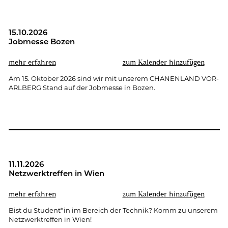
15.10.2026
Job­mes­se Bozen
mehr er­fah­ren
zum Ka­len­der hin­zu­fü­gen
Am 15. Ok­to­ber 2026 sind wir mit un­se­rem CHA­NEN­LAND VOR­
ARL­BERG Stand auf der Job­mes­se in Bozen.
11.11.2026
Netz­werk­tref­fen in Wien
mehr er­fah­ren
zum Ka­len­der hin­zu­fü­gen
Bist du Stu­dent*in im Be­reich der Tech­nik? Komm zu un­se­rem
Netz­werk­tref­fen in Wien!