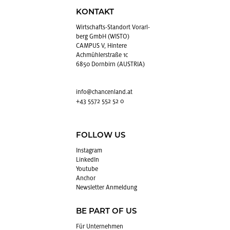
KONTAKT
Wirt­schafts-Stand­ort Vor­arl­
berg GmbH (WISTO)
CAMPUS V, Hintere
Achmühlerstraße 1c
6850 Dornbirn (AUSTRIA)
info@​chancenland.​at
+43 5572 552 52 0
FOLLOW US
In­sta­gram
Lin­kedIn
You­tube
An­chor
News­let­ter An­mel­dung
BE PART OF US
Für Un­ter­neh­men