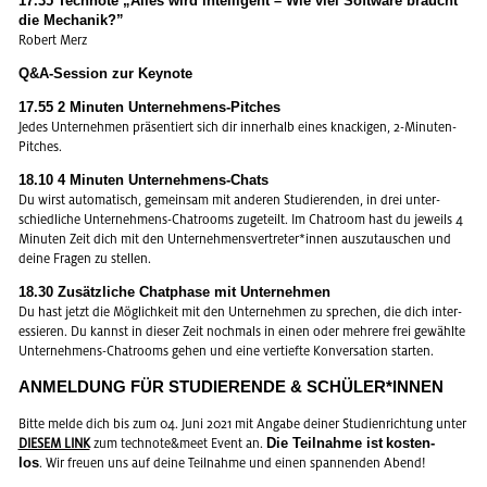
17.35 Tech­no­te „
Alles wird in­tel­li­gent – Wie viel Soft­ware braucht
die Me­cha­nik?
”
Ro­bert Merz
Q&A-Ses­si­on zur Key­note
17.55 2 Mi­nu­ten Un­ter­neh­mens-Pit­ches
Jedes Un­ter­neh­men prä­sen­tiert sich dir in­ner­halb eines kna­cki­gen, 2-Mi­nu­ten-
Pit­ches.
18.10 4 Mi­nu­ten Un­ter­neh­mens-Chats
Du wirst au­to­ma­tisch, ge­mein­sam mit an­de­ren Stu­die­ren­den, in drei un­ter­
schied­li­che Un­ter­neh­mens-Chat­rooms zu­ge­teilt. Im Chat­room hast du je­weils 4
Mi­nu­ten Zeit dich mit den Un­ter­neh­mens­ver­tre­ter*innen aus­zu­tau­schen und
deine Fra­gen zu stel­len.
18.30 Zu­sätz­li­che Chat­pha­se mit Un­ter­neh­men
Du hast jetzt die Mög­lich­keit mit den Un­ter­neh­men zu spre­chen, die dich in­ter­
es­sie­ren. Du kannst in die­ser Zeit noch­mals in einen oder meh­re­re frei ge­wähl­te
Un­ter­neh­mens-Chat­rooms gehen und eine ver­tief­te Kon­ver­sa­ti­on star­ten.
AN­MEL­DUNG FÜR STU­DIE­REN­DE & SCHÜ­LER*INNEN
Bitte melde dich bis zum 04. Juni 2021 mit An­ga­be dei­ner Stu­di­en­rich­tung unter
Die Teil­nah­me ist
kos­ten­
DIE­SEM LINK
zum tech­no­te&meet Event an.
los
. Wir freu­en uns auf deine Teil­nah­me und einen span­nen­den Abend!