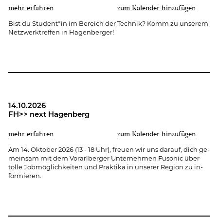
mehr er­fah­ren
zum Ka­len­der hin­zu­fü­gen
Bist du Stu­dent*in im Be­reich der Tech­nik? Komm zu un­se­rem
Netz­werk­tref­fen in Ha­gen­ber­ger!
14.10.2026
FH>> next Ha­gen­berg
mehr er­fah­ren
zum Ka­len­der hin­zu­fü­gen
Am 14. Ok­to­ber 2026 (13 - 18 Uhr), freu­en wir uns dar­auf, dich ge­
mein­sam mit dem Vor­arl­ber­ger Un­ter­neh­men Fu­so­nic über
tolle Job­mög­lich­kei­ten und Prak­ti­ka in un­se­rer Re­gi­on zu in­
for­mie­ren.