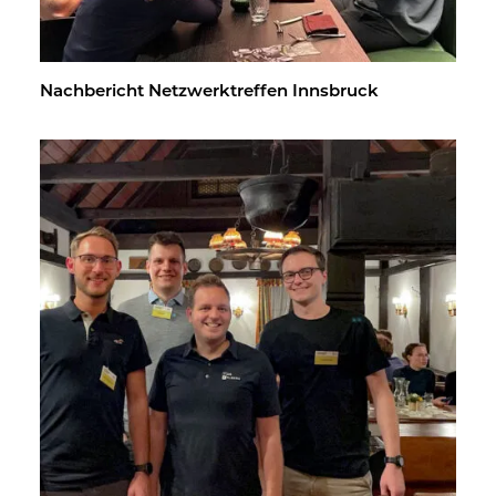
Nach­be­richt Netz­werk­tref­fen Inns­bruck