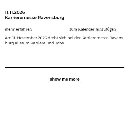
11.11.2026
Kar­rie­re­mes­se Ra­vens­burg
mehr er­fah­ren
zum Ka­len­der hin­zu­fü­gen
Am 11. No­vem­ber 2026 dreht sich bei der Kar­rie­re­mes­se Ra­vens­
burg alles im Kar­rie­re und Jobs.
show me more