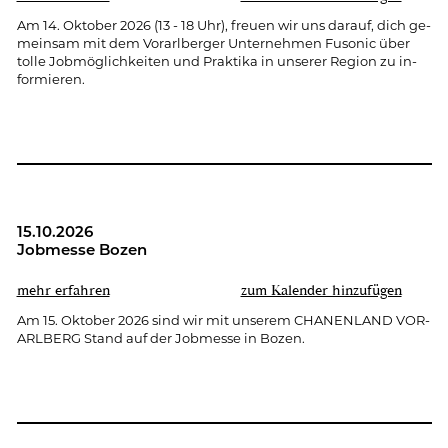
Am 14. Ok­to­ber 2026 (13 - 18 Uhr), freu­en wir uns dar­auf, dich ge­
mein­sam mit dem Vor­arl­ber­ger Un­ter­neh­men Fu­so­nic über
tolle Job­mög­lich­kei­ten und Prak­ti­ka in un­se­rer Re­gi­on zu in­
for­mie­ren.
15.10.2026
Job­mes­se Bozen
mehr er­fah­ren
zum Ka­len­der hin­zu­fü­gen
Am 15. Ok­to­ber 2026 sind wir mit un­se­rem CHA­NEN­LAND VOR­
ARL­BERG Stand auf der Job­mes­se in Bozen.