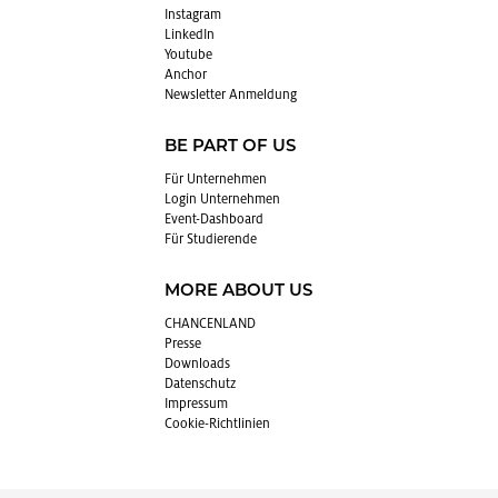
In­sta­gram
Lin­kedIn
You­tube
An­chor
News­let­ter An­mel­dung
BE PART OF US
Für Un­ter­neh­men
Login Un­ter­neh­men
Event-Da­sh­board
Für Stu­die­ren­de
MORE ABOUT US
CHAN­CEN­LAND
Pres­se
Down­loads
Da­ten­schutz
Im­pres­sum
Coo­kie-Richt­li­ni­en