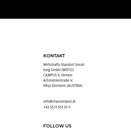
KONTAKT
Wirt­schafts-Stand­ort Vor­arl­
berg GmbH (WISTO)
CAMPUS V, Hintere
Achmühlerstraße 1c
6850 Dornbirn (AUSTRIA)
info@​chancenland.​at
+43 5572 552 52 0
FOLLOW US