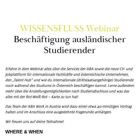
WIS­SENS­FLUSS We­bi­nar
Be­schäf­ti­gung aus­län­di­scher
Stu­die­ren­der
Er­fah­re in dem We­bi­nar alles über die Ser­vices der ABA sowie die neue CV- und
Job­platt­form für in­ter­na­tio­na­le Fach­kräf­te und ös­ter­rei­chi­sche Un­ter­neh­men,
den „Ta­lent Hub“ und wie du in­ter­na­tio­na­le (dritt­staats­an­ge­hö­ri­ge) Stu­die­ren­de
noch wäh­rend des Stu­di­ums in Ös­ter­reich be­schäf­ti­gen kannst. Lerne au­ßer­dem
mehr über die An­stel­lungs­mög­lich­kei­ten nach Stu­di­en­ab­schluss und was das
alles mit der Rot-Weiß-Rot – Karte zu tun hat!
Das Team der ABA Work in Aus­tria wird dazu einen etwa 40-mi­nü­ti­gen Vor­trag
hal­ten und im An­schluss eine aus­ge­dehn­te Fra­ge­run­de an­hän­gen.
Wir freu­en uns auf deine Teil­nah­me!
WHERE & WHEN