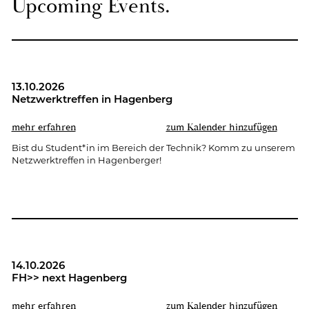
Up­co­ming Events.
13.10.2026
Netz­werk­tref­fen in Ha­gen­berg
mehr er­fah­ren
zum Ka­len­der hin­zu­fü­gen
Bist du Stu­dent*in im Be­reich der Tech­nik? Komm zu un­se­rem
Netz­werk­tref­fen in Ha­gen­ber­ger!
14.10.2026
FH>> next Ha­gen­berg
mehr er­fah­ren
zum Ka­len­der hin­zu­fü­gen