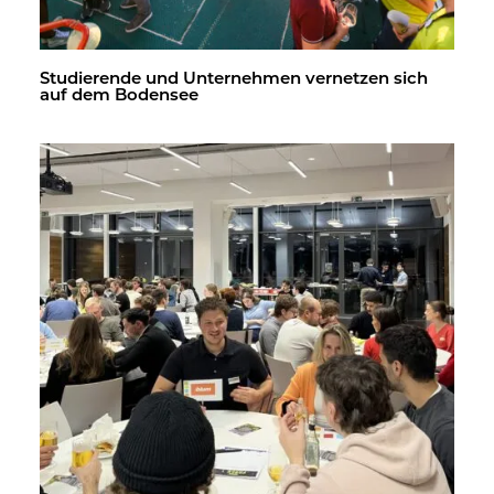
Stu­die­ren­de und Un­ter­neh­men ver­net­zen sich
auf dem Bo­den­see