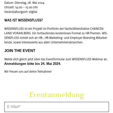
Datum: Diens­tag, 28. Mai 2024
Uhr­zeit: 14.00 – 15.00 Uhr
Ver­an­stal­tungs­ort: di­gi­tal
WAS IST WIS­SENS­FLUSS?
WIS­SENS­FLUSS ist ein Pro­jekt im Port­fo­lio der Fach­kräf­te­initia­ti­ve CHAN­CEN­
LAND VOR­ARL­BERG. Ein fort­lau­fen­des kos­ten­lo­ses For­mat zu HR-The­men. WIS­
SENS­FLUSS rich­tet sich an HR-, HR-Mar­ke­ting- und Em­ploy­er Bran­ding Mit­ar­bei­
ten­de, sowie In­ter­es­sier­te aus allen Un­ter­neh­mens­bran­chen.
JOIN THE EVENT
Melde dich gleich jetzt über das Event­for­mu­lar zum WIS­SENS­FLUSS We­bi­nar an.
An­mel­dun­gen bitte bis 24. Mai 2024.
Wir freu­en uns auf deine Teil­nah­me!
Event­an­mel­dung