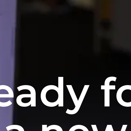
eady f