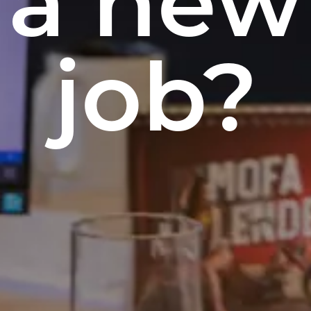
a new
job?