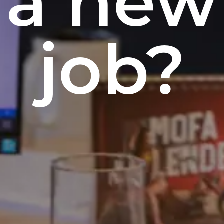
a new
job?