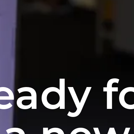
eady f