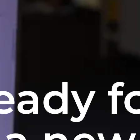
eady f