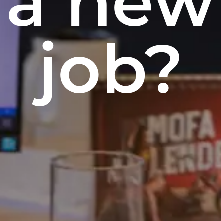
a new
job?