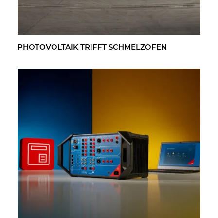
PHO­TO­VOL­TA­IK TRIFFT SCHMELZ­OFEN