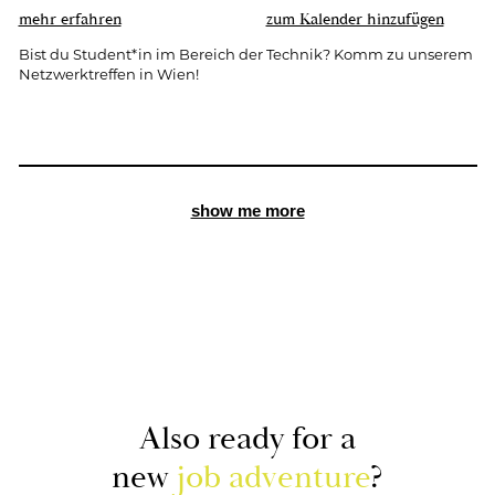
mehr er­fah­ren
zum Ka­len­der hin­zu­fü­gen
Bist du Stu­dent*in im Be­reich der Tech­nik? Komm zu un­se­rem
Netz­werk­tref­fen in Wien!
show me more
Also ready for a
new
job ad­ven­ture
?