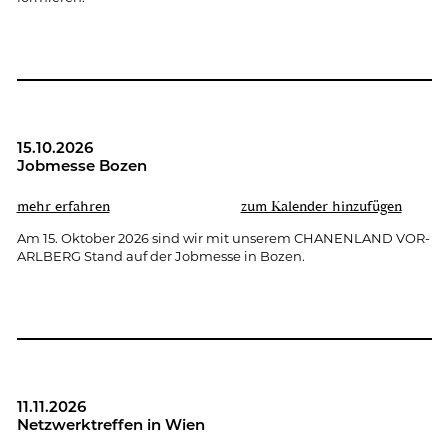
15.10.2026
Job­mes­se Bozen
mehr er­fah­ren
zum Ka­len­der hin­zu­fü­gen
Am 15. Ok­to­ber 2026 sind wir mit un­se­rem CHA­NEN­LAND VOR­
ARL­BERG Stand auf der Job­mes­se in Bozen.
11.11.2026
Netz­werk­tref­fen in Wien