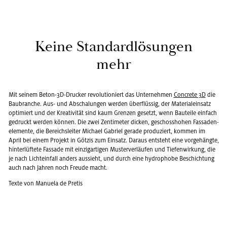
Keine Stan­dard­lö­sun­gen
mehr
Mit sei­nem Beton-3D-Dru­cker re­vo­lu­tio­niert das Un­ter­neh­men
Con­crete 3D
die
Bau­bran­che. Aus- und Ab­scha­lun­gen wer­den über­flüs­sig, der Ma­te­ri­al­ein­satz
op­ti­miert und der Krea­ti­vi­tät sind kaum Gren­zen ge­setzt, wenn Bau­tei­le ein­fach
ge­druckt wer­den kön­nen. Die zwei Zen­ti­me­ter di­cken, ge­schoss­ho­hen Fas­sa­den­
ele­men­te, die Be­reichs­lei­ter Mi­cha­el Ga­bri­el ge­ra­de pro­du­ziert, kom­men im
April bei einem Pro­jekt in Göt­zis zum Ein­satz. Dar­aus ent­steht eine vor­ge­häng­te,
hin­ter­lüf­te­te Fas­sa­de mit ein­zig­ar­ti­gen Mus­ter­ver­läu­fen und Tie­fen­wir­kung, die
je nach Licht­ein­fall an­ders aus­sieht, und durch eine hy­dro­pho­be Be­schich­tung
auch nach Jah­ren noch Freu­de macht.
Texte von Ma­nue­la de Pre­tis