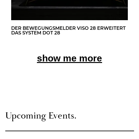
DER BE­WE­GUNGS­MEL­DER VISO 28 ER­WEI­TERT
DAS SYS­TEM DOT 28
show me more
Up­co­ming Events.