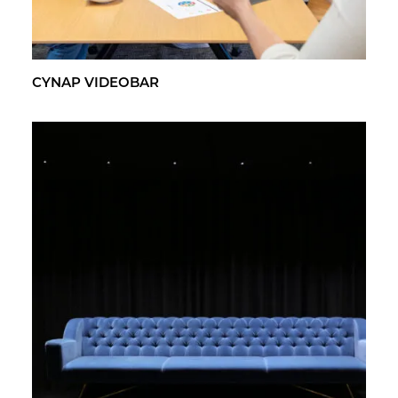
CYNAP VI­DEO­BAR