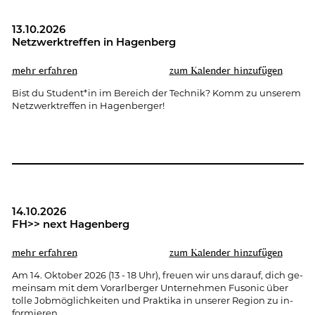
13.10.2026
Netz­werk­tref­fen in Ha­gen­berg
mehr er­fah­ren
zum Ka­len­der hin­zu­fü­gen
Bist du Stu­dent*in im Be­reich der Tech­nik? Komm zu un­se­rem
Netz­werk­tref­fen in Ha­gen­ber­ger!
14.10.2026
FH>> next Ha­gen­berg
mehr er­fah­ren
zum Ka­len­der hin­zu­fü­gen
Am 14. Ok­to­ber 2026 (13 - 18 Uhr), freu­en wir uns dar­auf, dich ge­
mein­sam mit dem Vor­arl­ber­ger Un­ter­neh­men Fu­so­nic über
tolle Job­mög­lich­kei­ten und Prak­ti­ka in un­se­rer Re­gi­on zu in­
for­mie­ren.