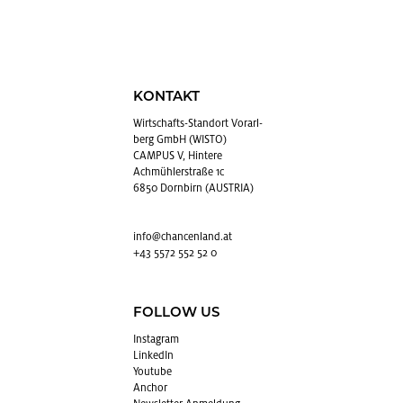
KONTAKT
Wirt­schafts-Stand­ort Vor­arl­
berg GmbH (WISTO)
CAMPUS V, Hintere
Achmühlerstraße 1c
6850 Dornbirn (AUSTRIA)
info@​chancenland.​at
+43 5572 552 52 0
FOLLOW US
In­sta­gram
Lin­kedIn
You­tube
An­chor