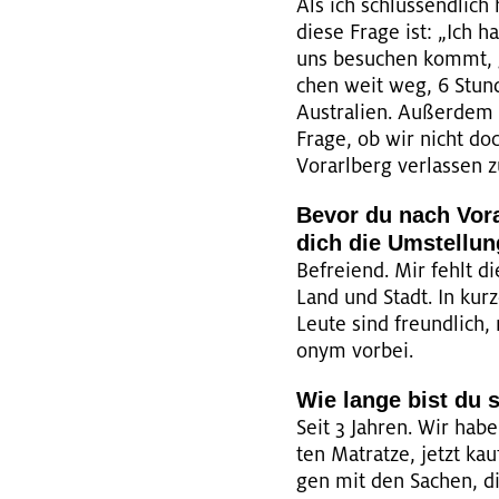
Als ich schluss­end­lic
diese Frage ist: „Ich ha
uns be­su­chen kommt, 
chen weit weg, 6 Stun­
Aus­tra­li­en. Au­ßer­de
Frage, ob wir nicht do
Vor­arl­berg ver­las­se
Bevor du nach Vor­a
dich die Um­stel­l
Be­frei­end. Mir fehlt d
Land und Stadt. In kur­
Leute sind freund­lich,
onym vor­bei.
Wie lange bist du s
Seit 3 Jah­ren. Wir hab
ten Ma­trat­ze, jetzt ka
gen mit den Sa­chen, di