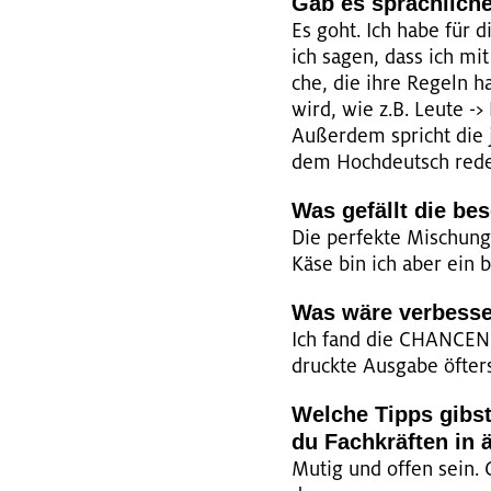
Gab es sprach­li­ch
Es goht. Ich habe für d
ich sagen, dass ich mit
che, die ihre Re­geln ha
wird, wie z.B. Leute -> 
Au­ßer­dem spricht die j
dem Hoch­deutsch rede, 
Was ge­fällt die be­
Die per­fek­te Mi­schun
Käse bin ich aber ein bi
Was wäre ver­bes­se
Ich fand die CHAN­CEN­
druck­te Aus­ga­be öf­ters
Wel­che Tipps gibst
du Fach­kräf­ten in äh
Mutig und offen sein. G