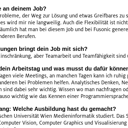
e an dei­nem Job?
r Pro­ble­me, der Weg zur Lö­sung und etwas Greif­ba­res zu 
 wird mir nie lang­wei­lig. Auch die Fle­xi­bi­li­tät ist nicht
räum­lich hat man bei die­sem Job und bei Fu­so­nic ge­ne­re
­de­ren Be­ru­fen.
kun­gen bringt dein Job mit sich?
n­schrän­kung, aber Team­ar­beit und Team­fä­hig­keit sind un
h dein Ar­beits­tag und was musst du dafür kön­ne
agen viele Mee­tings, an man­chen Tagen kann ich ruhig 
­de­ren bei Pro­ble­men hel­fen. Ana­ly­ti­sches Den­ken, 
gen sind dabei sehr wich­tig. Wis­sen wo man nach­fra­gen o
nau­so wich­tig wie das Ken­nen einer Pro­gram­mier­spra­c
ang: Wel­che Aus­bil­dung hast du ge­macht?
chen Uni­ver­si­tät Wien Me­di­en­in­for­ma­tik stu­diert. Das S
om­pu­ter Vi­si­on, Com­pu­ter Gra­phics und Vi­sua­li­sie­run