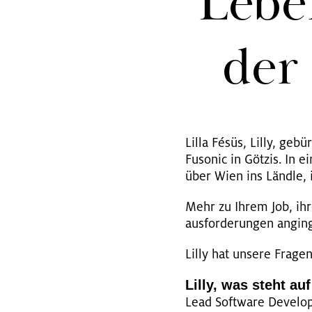
Leben
der 
Lilla Fésüs, Lilly, ge­bür
Fu­so­nic in Göt­zis. In
über Wien ins Länd­le, i
Mehr zu Ihrem Job, ihre
aus­for­de­run­gen an­gin
Lilly hat un­se­re Fra­gen
Lilly, was steht auf d
Lead Soft­ware De­ve­l­o