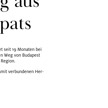
rg aus
­pats
tet seit 19 Mo­na­ten bei
 den Weg von Bu­da­pest
Re­gi­on.
mit ver­bun­de­nen Her­