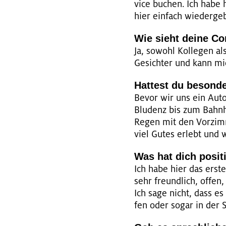
vice bu­chen. Ich habe hi
hier ein­fach wie­der­ge­
Wie sieht deine Com
Ja, so­wohl Kol­le­gen a
Ge­sich­ter und kann mi
Hat­test du be­son­de­
Bevor wir uns ein Auto 
Blu­denz bis zum Bahn­h
Regen mit den Vor­zim­m
viel Gutes er­lebt und 
Was hat dich po­si­ti
Ich habe hier das erste 
sehr freund­lich, offen, 
Ich sage nicht, dass es k
fen oder sogar in der Sc