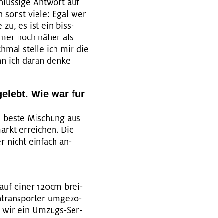
lüs­si­ge Ant­wort auf
ch sonst viele: Egal wer
zu, es ist ein biss­
mmer noch näher als
h­mal stel­le ich mir die
enn ich daran denke
e­lebt. Wie war für
die beste Mi­schung aus
arkt er­rei­chen. Die
r nicht ein­fach an­
 auf einer 120cm brei­
trans­por­ter um­ge­zo­
n wir ein Um­zugs-Ser­