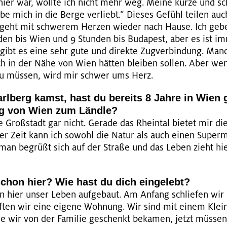
h hier war, woll­te ich nicht mehr weg. Meine kurze und sch
be mich in die Berge ver­liebt.“ Die­ses Ge­fühl tei­len au
geht mit schwe­rem Her­zen wie­der nach Hause. Ich gebe 
den bis Wien und 9 Stun­den bis Bu­da­pest, aber es ist i
m gibt es eine sehr gute und di­rek­te Zug­ver­bin­dung. Manc
ch in der Nähe von Wien hät­ten blei­ben sol­len. Aber w
n zu müs­sen, wird mir schwer ums Herz.
rl­berg kamst, hast du be­reits 8 Jahre in Wien g
ung von Wien zum Länd­le?
ie Gro­ß­stadt gar nicht. Ge­ra­de das Rhein­tal bie­tet mir 
zer Zeit kann ich so­wohl die Natur als auch einen Su­per­m
 man be­grü­ßt sich auf der Stra­ße und das Leben zieht hie
chon hier? Wie hast du dich ein­ge­lebt?
en hier unser Leben auf­ge­baut. Am An­fang schlie­fen wir
uf­ten wir eine ei­ge­ne Woh­nung. Wir sind mit einem Klein­
e wir von der Fa­mi­lie ge­schenkt be­ka­men, jetzt müs­se