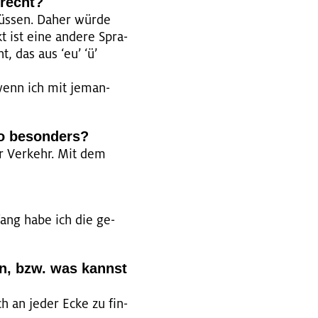
­recht?
 müs­sen. Daher würde
 ist eine an­de­re Spra­
t, das aus ‘eu’ ‘ü’
 wenn ich mit je­man­
o be­son­ders?
r Ver­kehr. Mit dem
fang habe ich die ge­
len, bzw. was kannst
ch an jeder Ecke zu fin­