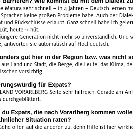
e Bar­rie­ren? Wie kommst du mit dem Dia­lekt zu
ie Ma­tu­ra sehr schnell – in 4 Jah­ren – Deutsch ler­nen
 Spra­chen keine gro­ßen Pro­ble­me habe. Auch der Dia­lekt
t und Rück­schlüs­se er­laubt. Ganz schnell habe ich ge­lern
Lüt, heute -> hüt.
ün­ge­re Ge­ne­ra­ti­on nicht mehr so un­ver­ständ­lich. Und
ant­wor­ten sie au­to­ma­tisch auf Hoch­deutsch.
son­ders gut hier in der Re­gi­on bzw. was nicht s
g aus Land und Stadt, die Berge, die Leute, das Klima, de
ss­chen vor­sich­tig.
­rungs­wür­dig für Ex­pats?
LAND VOR­ARL­BERG-Seite sehr hilf­reich. Ge­ra­de am An­
 durch­ge­blät­tert.
 du Ex­pats, die nach Vor­arl­berg kom­men wol­
n­li­cher Si­tua­ti­on raten?
ehe offen auf die an­de­ren zu, denn Hilfe ist hier wirk­li