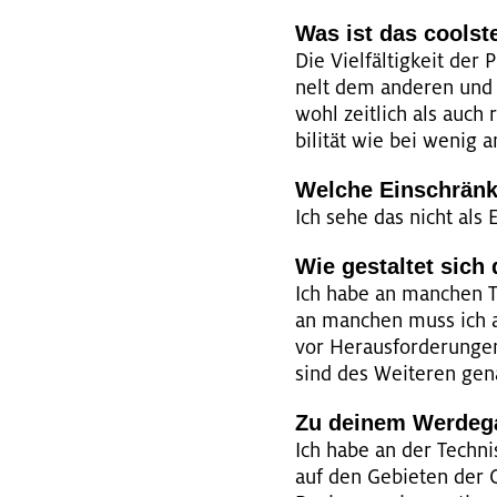
Was ist das cools­t
Die Viel­fäl­tig­keit de
nelt dem an­de­ren und es
wohl zeit­lich als auch 
bi­li­tät wie bei wenig an
Wel­che Ein­schrän­
Ich sehe das nicht als Ei
Wie ge­stal­tet sic
Ich habe an man­chen T
an man­chen muss ich an
vor Her­aus­for­de­run­
sind des Wei­te­ren ge­
Zu dei­nem Wer­de­g
Ich habe an der Tech­ni­s
auf den Ge­bie­ten der C