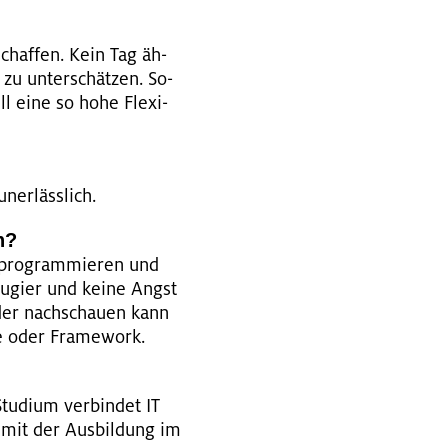
schaf­fen. Kein Tag äh­
 zu un­ter­schät­zen. So­
ll eine so hohe Fle­xi­
­er­läss­lich.
n?
pro­gram­mie­ren und
Neu­gier und keine Angst
der nach­schau­en kann
he oder Frame­work.
tu­di­um ver­bin­det IT
g mit der Aus­bil­dung im