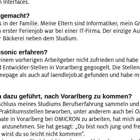
 In­ter­faces.
 ge­macht?
ns in der Fa­mi­lie. Meine El­tern sind In­for­ma­ti­ker, mein 
ers­ter Fe­ri­en­job war bei einer IT-Firma. Der ein­zi­ge A
ner Bä­cke­rei neben dem Stu­di­um.
o­nic er­fah­ren?
­nem vor­he­ri­gen Ar­beit­ge­ber nicht zu­frie­den und hab
nt­wick­ler-Stel­len in Vor­arl­berg ge­g­oo­gelt. Die Stel­le
e­page als auch auf la­end­le­job.at ge­fun­den und habe 
ch dazu ge­führt, nach Vor­arl­berg zu kom­men?
schluss mei­nes Stu­di­ums Be­rufs­er­fah­rung sam­meln u
e Prak­ti­kums­stel­len be­wor­ben, unter an­de­rem auch bei
­na­te in Vor­arl­berg bei OMIC­RON zu ar­bei­ten, hat mic
­le an­zu­neh­men. Sie hat ge­sagt: „Du bist noch jung und f
t wirst du so leicht nicht kom­men“.