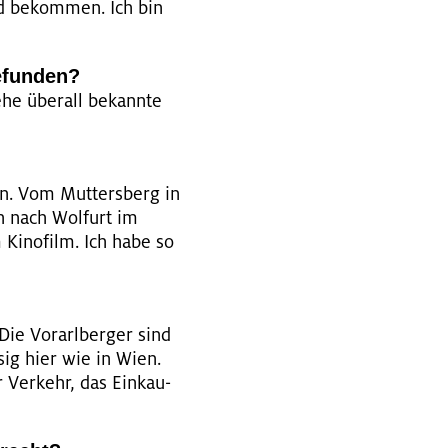
und be­kom­men. Ich bin
­fun­den?
he über­all be­kann­te
n. Vom Mut­ter­s­berg in
h nach Wol­furt im
Ki­no­film. Ich habe so
Die Vor­arl­ber­ger sind
s­sig hier wie in Wien.
r Ver­kehr, das Ein­kau­