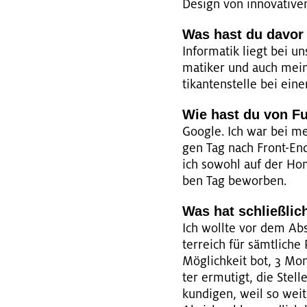
De­sign von in­no­va­ti­ven
Was hast du davor
In­for­ma­tik liegt bei u
ma­ti­ker und auch mein 
ti­kan­ten­stel­le bei ei
Wie hast du von Fu­s
Goog­le. Ich war bei mei
gen Tag nach Front-End E
ich so­wohl auf der Hom
ben Tag be­wor­ben.
Was hat schlie­ß­li
Ich woll­te vor dem Ab­
ter­reich für sämt­li­ch
Mög­lich­keit bot, 3 Mo
ter er­mu­tigt, die Stel
kun­di­gen, weil so wei