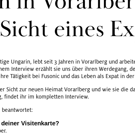
 in Vor­arl­be
Sicht eines Ex
­ti­ge Un­ga­rin, lebt seit 3 Jah­ren in Vor­arl­berg und ar­bei­
 einem In­ter­view er­zählt sie uns über ihren Wer­de­gang,
hre Tä­tig­keit bei Fu­so­nic und das Leben als Expat in der 
r Sicht zur neuen Hei­mat Vor­arl­berg und wie sie die da
g, fin­det ihr im kom­plet­ten In­ter­view.
 be­ant­wor­tet:
ei­ner Vi­si­ten­kar­te?
per.