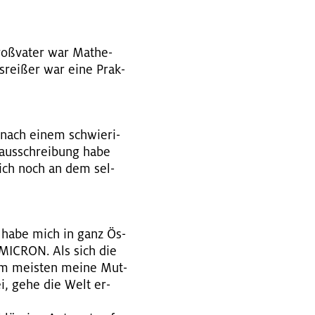
Gro­ßva­ter war Ma­the­
us­rei­ßer war eine Prak­
e nach einem schwie­ri­
n­aus­schrei­bung habe
mich noch an dem sel­
nd habe mich in ganz Ös­
 OMIC­RON. Als sich die
h am meis­ten meine Mut­
rei, gehe die Welt er­