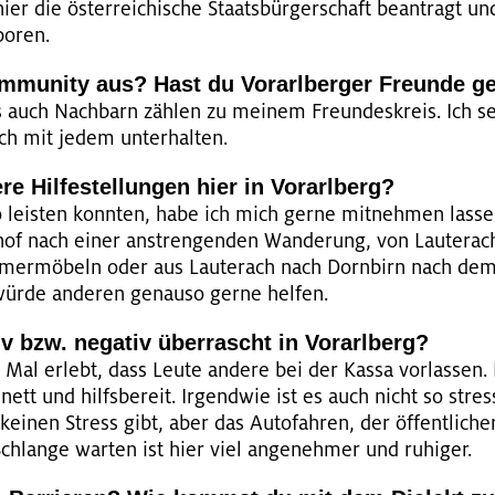
er die ös­ter­rei­chi­sche Staats­bür­ger­schaft be­an­tragt 
bo­ren.
­mu­ni­ty aus? Hast du Vor­arl­ber­ger Freun­de ge
ls auch Nach­barn zäh­len zu mei­nem Freun­des­kreis. Ich se
ch mit jedem un­ter­hal­ten.
re Hil­fe­stel­lun­gen hier in Vor­arl­berg?
leis­ten konn­ten, habe ich mich gerne mit­neh­men las­se
of nach einer an­stren­gen­den Wan­de­rung, von Lau­ter­ac
er­mö­beln oder aus Lau­ter­ach nach Dorn­birn nach dem 
würde an­de­ren ge­nau­so gerne hel­fen.
v bzw. ne­ga­tiv über­rascht in Vor­arl­berg?
Mal er­lebt, dass Leute an­de­re bei der Kassa vor­las­sen. 
nett und hilfs­be­reit. Ir­gend­wie ist es auch nicht so stre
ei­nen Stress gibt, aber das Au­to­fah­ren, der öf­fent­li­che
hlan­ge war­ten ist hier viel an­ge­neh­mer und ru­hi­ger.