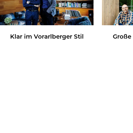
Klar im Vor­arl­ber­ger Stil
Große 