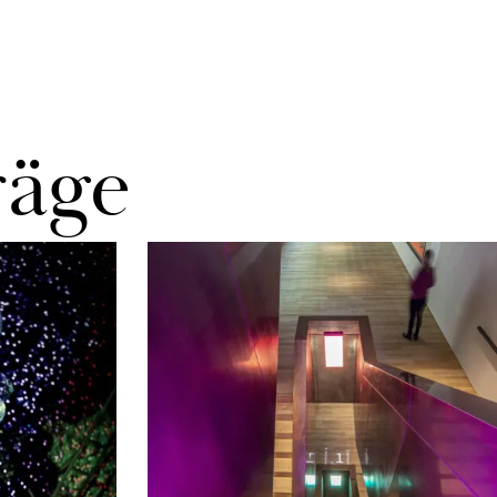
rä­ge