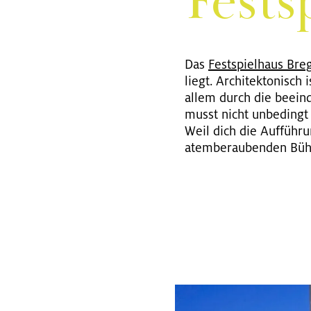
Fest­s
Das
Fest­spiel­haus Bre
liegt. Architektonisch
allem durch die beein
musst nicht unbedingt
Weil dich die Auffüh
atemberaubenden Bühn