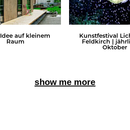
Idee auf klei­nem
Kunst­fes­ti­val Lic
Raum
Feld­kirch | jähr­
Ok­to­ber
show me more