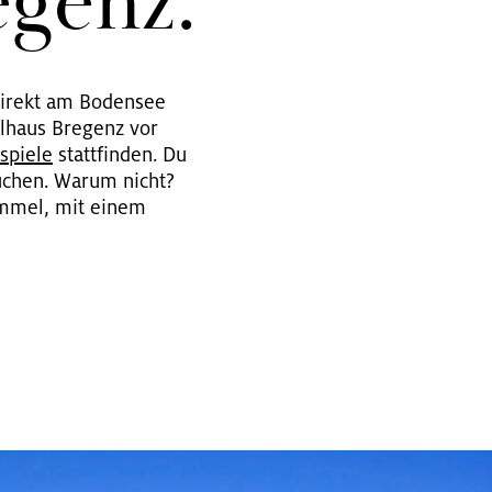
­genz.
direkt am Bodensee
ielhaus Bregenz vor
spie­le
stattfinden. Du
uchen. Warum nicht?
immel, mit einem