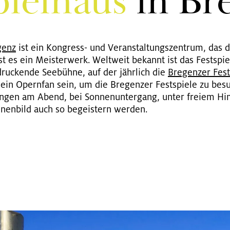
piel­haus
in Bre
­genz
ist ein Kongress- und Veranstaltungszentrum, das 
 ist es ein Meisterwerk. Weltweit bekannt ist das Festsp
druckende Seebühne, auf der jährlich die
Bre­gen­zer Fest­
 ein Opernfan sein, um die Bregenzer Festspiele zu bes
rungen am Abend, bei Sonnenuntergang, unter freiem H
enbild auch so begeistern werden.