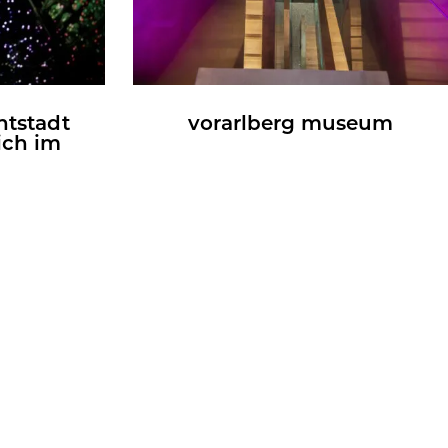
ht­stadt
vor­arl­berg mu­se­um
lich im