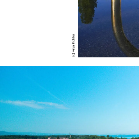
(c) Anja Köh­ler