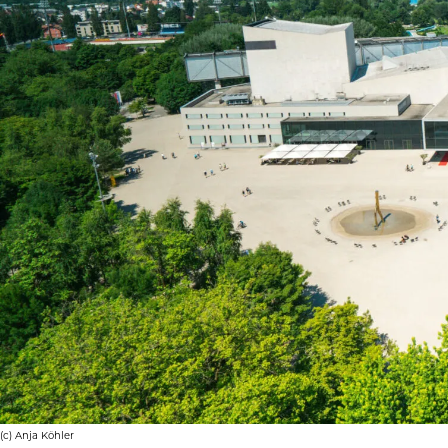
(c) Anja Köh­ler