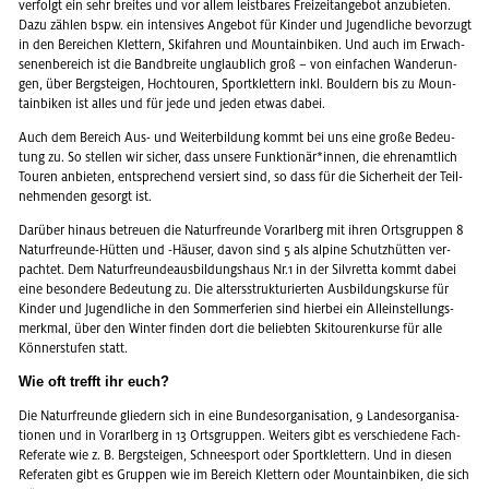
ver­folgt ein sehr brei­tes und vor allem leist­ba­res Frei­zeit­an­ge­bot an­zu­bie­ten.
Dazu zäh­len bspw. ein in­ten­si­ves An­ge­bot für Kin­der und Ju­gend­li­che be­vor­zugt
in den Be­rei­chen Klet­tern, Ski­fah­ren und Moun­tain­bi­ken. Und auch im Er­wach­
se­nen­be­reich ist die Band­brei­te un­glaub­lich groß – von ein­fa­chen Wan­de­run­
gen, über Berg­stei­gen, Hoch­tou­ren, Sport­klet­tern inkl. Boul­dern bis zu Moun­
tain­bi­ken ist alles und für jede und jeden etwas dabei.
Auch dem Be­reich Aus- und Wei­ter­bil­dung kommt bei uns eine große Be­deu­
tung zu. So stel­len wir si­cher, dass un­se­re Funk­tio­när*innen, die eh­ren­amt­lich
Tou­ren an­bie­ten, ent­spre­chend ver­siert sind, so dass für die Si­cher­heit der Teil­
neh­men­den ge­sorgt ist.
Dar­über hin­aus be­treu­en die Na­tur­freun­de Vor­arl­berg mit ihren Orts­grup­pen 8
Na­tur­freun­de-Hüt­ten und -Häu­ser, davon sind 5 als al­pi­ne Schutz­hüt­ten ver­
pach­tet. Dem Na­tur­freun­de­aus­bil­dungs­haus Nr.1 in der Sil­vret­ta kommt dabei
eine be­son­de­re Be­deu­tung zu. Die al­ters­struk­tu­rier­ten Aus­bil­dungs­kur­se für
Kin­der und Ju­gend­li­che in den Som­mer­fe­ri­en sind hier­bei ein Al­lein­stel­lungs­
merk­mal, über den Win­ter fin­den dort die be­lieb­ten Ski­tou­ren­kur­se für alle
Kön­ner­stu­fen statt.
Wie oft trefft ihr euch?
Die Na­tur­freun­de glie­dern sich in eine Bun­des­or­ga­ni­sa­ti­on, 9 Lan­des­or­ga­ni­sa­
tio­nen und in Vor­arl­berg in 13 Orts­grup­pen. Wei­ters gibt es ver­schie­de­ne Fach-
Re­fe­ra­te wie z. B. Berg­stei­gen, Schnee­s­port oder Sport­klet­tern. Und in die­sen
Re­fe­ra­ten gibt es Grup­pen wie im Be­reich Klet­tern oder Moun­tain­bi­ken, die sich