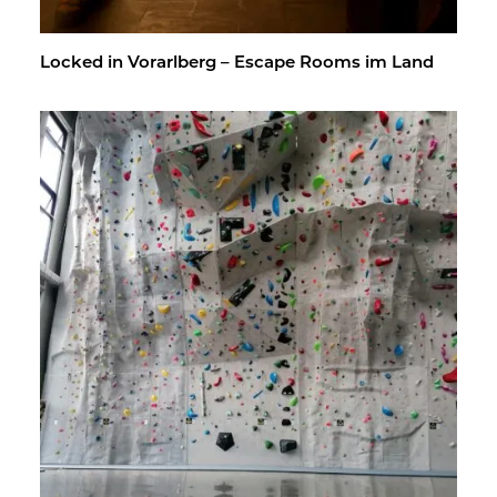
Lo­cked in Vor­arl­berg – Es­cape Rooms im Land