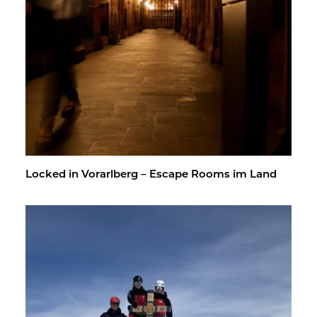
Lo­cked in Vor­arl­berg – Es­cape Rooms im Land