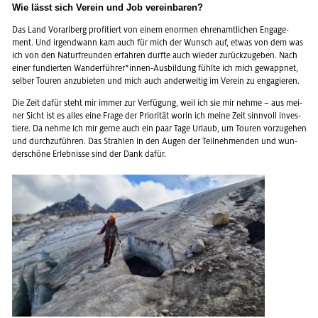
Wie lässt sich Ver­ein und Job ver­ein­ba­ren?
Das Land Vor­arl­berg pro­fi­tiert von einem enor­men eh­ren­amt­li­chen En­ga­ge­
ment. Und ir­gend­wann kam auch für mich der Wunsch auf, etwas von dem was
ich von den Na­tur­freun­den er­fah­ren durf­te auch wie­der zu­rück­zu­ge­ben. Nach
einer fun­dier­ten Wan­der­füh­rer*innen-Aus­bil­dung fühl­te ich mich ge­wapp­net,
sel­ber Tou­ren an­zu­bie­ten und mich auch an­der­wei­tig im Ver­ein zu en­ga­gie­ren.
Die Zeit dafür steht mir immer zur Ver­fü­gung, weil ich sie mir nehme – aus mei­
ner Sicht ist es alles eine Frage der Prio­ri­tät worin ich meine Zeit sinn­voll in­ves­
tie­re. Da nehme ich mir gerne auch ein paar Tage Ur­laub, um Tou­ren vor­zu­ge­hen
und durch­zu­füh­ren. Das Strah­len in den Augen der Teil­neh­men­den und wun­
der­schö­ne Er­leb­nis­se sind der Dank dafür.