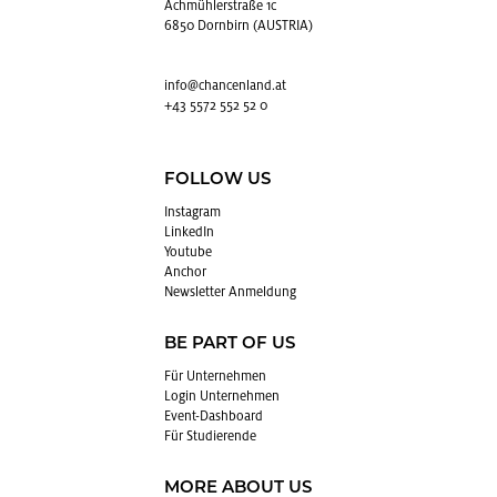
Achmühlerstraße 1c
6850 Dornbirn (AUSTRIA)
info@​chancenland.​at
+43 5572 552 52 0
FOLLOW US
In­sta­gram
Lin­kedIn
You­tube
An­chor
News­let­ter An­mel­dung
BE PART OF US
Für Un­ter­neh­men
Login Un­ter­neh­men
Event-Da­sh­board
Für Stu­die­ren­de
MORE ABOUT US