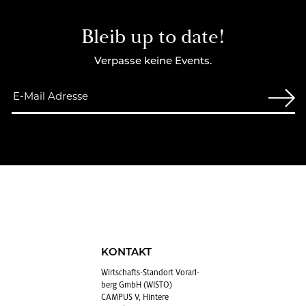
Bleib up to date!
Verpasse keine Events.
KONTAKT
Wirt­schafts-Stand­ort Vor­arl­
berg GmbH (WISTO)
CAMPUS V, Hintere