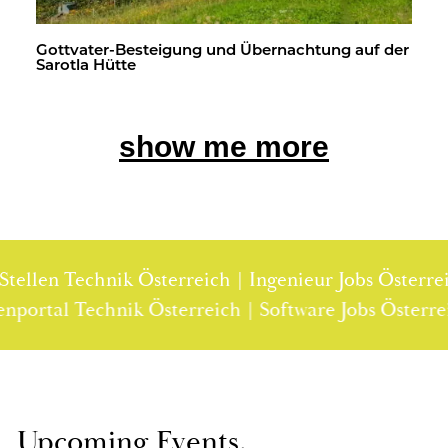
Gott­va­ter-Be­stei­gung und Über­nach­tung auf der
Sa­rot­la Hütte
show me more
en Technik Österreich | Ingenieur Jobs Österreich |
| Stellenportal Technik Österreich | Software Jobs Ö
Up­co­ming Events.