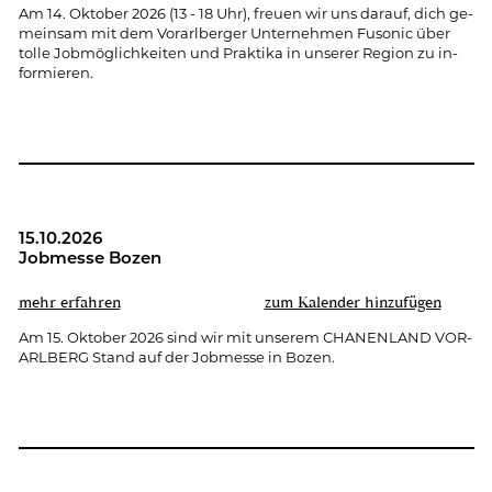
Am 14. Ok­to­ber 2026 (13 - 18 Uhr), freu­en wir uns dar­auf, dich ge­
mein­sam mit dem Vor­arl­ber­ger Un­ter­neh­men Fu­so­nic über
tolle Job­mög­lich­kei­ten und Prak­ti­ka in un­se­rer Re­gi­on zu in­
for­mie­ren.
15.10.2026
Job­mes­se Bozen
mehr er­fah­ren
zum Ka­len­der hin­zu­fü­gen
Am 15. Ok­to­ber 2026 sind wir mit un­se­rem CHA­NEN­LAND VOR­
ARL­BERG Stand auf der Job­mes­se in Bozen.