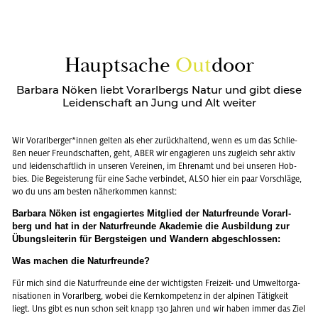
Haupt­sa­che
Out
door
Barbara Nöken liebt Vorarlbergs Natur und gibt diese
Leidenschaft an Jung und Alt weiter
Wir Vor­arl­ber­ger*innen gel­ten als eher zu­rück­hal­tend, wenn es um das Schlie­
ßen neuer Freund­schaf­ten, geht, ABER wir en­ga­gie­ren uns zu­gleich sehr aktiv
und lei­den­schaft­lich in un­se­ren Ver­ei­nen, im Eh­ren­amt und bei un­se­ren Hob­
bies. Die Be­geis­te­rung für eine Sache ver­bin­det, ALSO hier ein paar Vor­schlä­ge,
wo du uns am bes­ten nä­her­kom­men kannst:
Bar­ba­ra Nöken ist en­ga­gier­tes Mit­glied der Na­tur­freun­de Vor­arl­
berg und hat in der Na­tur­freun­de Aka­de­mie die Aus­bil­dung zur
Übungs­lei­te­rin für Berg­stei­gen und Wan­dern ab­ge­schlos­sen:
Was ma­chen die Na­tur­freun­de?
Für mich sind die Na­tur­freun­de eine der wich­tigs­ten Frei­zeit- und Um­welt­or­ga­
ni­sa­tio­nen in Vor­arl­berg, wobei die Kern­kom­pe­tenz in der al­pi­nen Tä­tig­keit
liegt. Uns gibt es nun schon seit knapp 130 Jah­ren und wir haben immer das Ziel