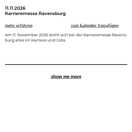
11.11.2026
Kar­rie­re­mes­se Ra­vens­burg
mehr er­fah­ren
zum Ka­len­der hin­zu­fü­gen
Am 11. No­vem­ber 2026 dreht sich bei der Kar­rie­re­mes­se Ra­vens­
burg alles im Kar­rie­re und Jobs.
show me more