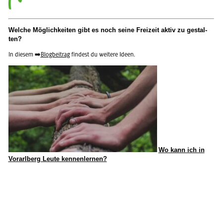
Wel­che Mög­lich­kei­ten gibt es noch seine Frei­zeit aktiv zu ge­stal­
ten?
In die­sem ➡️
Blog­bei­trag
fin­dest du wei­te­re Ideen.
Wo kann ich in
Vor­arl­berg Leute ken­nen­ler­nen?