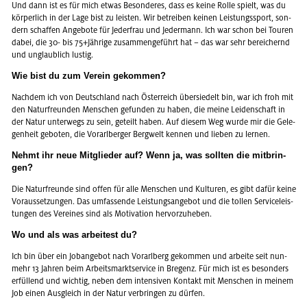
Und dann ist es für mich etwas Be­son­de­res, dass es keine Rolle spielt, was du
kör­per­lich in der Lage bist zu leis­ten. Wir be­trei­ben kei­nen Leis­tungs­sport, son­
dern schaf­fen An­ge­bo­te für Je­der­frau und Je­der­mann. Ich war schon bei Tou­ren
dabei, die 30- bis 75+Jäh­ri­ge zu­sam­men­ge­führt hat – das war sehr be­rei­chernd
und un­glaub­lich lus­tig.
Wie bist du zum Ver­ein ge­kom­men?
Nach­dem ich von Deutsch­land nach Ös­ter­reich über­sie­delt bin, war ich froh mit
den Na­tur­freun­den Men­schen ge­fun­den zu haben, die meine Lei­den­schaft in
der Natur un­ter­wegs zu sein, ge­teilt haben. Auf die­sem Weg wurde mir die Ge­le­
gen­heit ge­bo­ten, die Vor­arl­ber­ger Berg­welt ken­nen und lie­ben zu ler­nen.
Nehmt ihr neue Mit­glie­der auf? Wenn ja, was soll­ten die mit­brin­
gen?
Die Na­tur­freun­de sind offen für alle Men­schen und Kul­tu­ren, es gibt dafür keine
Vor­aus­set­zun­gen. Das um­fas­sen­de Leis­tungs­an­ge­bot und die tol­len Ser­vice­leis­
tun­gen des Ver­ei­nes sind als Mo­ti­va­ti­on her­vor­zu­he­ben.
Wo und als was ar­bei­test du?
Ich bin über ein Job­an­ge­bot nach Vor­arl­berg ge­kom­men und ar­bei­te seit nun­
mehr 13 Jah­ren beim Ar­beits­markt­ser­vice in Bre­genz. Für mich ist es be­son­ders
er­fül­lend und wich­tig, neben dem in­ten­si­ven Kon­takt mit Men­schen in mei­nem
Job einen Aus­gleich in der Natur ver­brin­gen zu dür­fen.