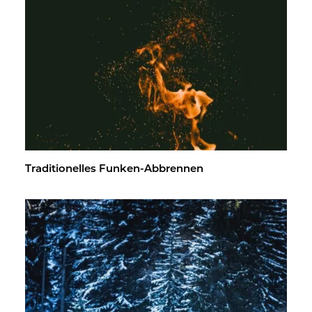
Tra­di­tio­nel­les Fun­ken-Ab­bren­nen