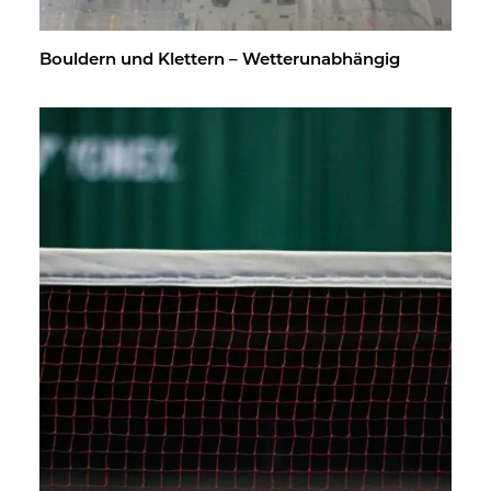
Boul­dern und Klet­tern – Wet­ter­un­ab­hän­gig