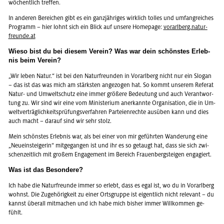
wö­chent­lich tref­fen.
In an­de­ren Be­rei­chen gibt es ein ganz­jäh­ri­ges wirk­lich tol­les und um­fang­rei­ches
Pro­gramm – hier lohnt sich ein Blick auf un­se­re Home­page:
vor­arl­berg.na­tur­
freun­de.at
Wieso bist du bei die­sem Ver­ein? Was war dein schöns­tes Er­leb­
nis beim Ver­ein?
„Wir leben Natur.“ ist bei den Na­tur­freun­den in Vor­arl­berg nicht nur ein Slo­gan
– das ist das was mich am stärks­ten an­ge­zo­gen hat. So kommt un­se­rem Re­fe­rat
Natur- und Um­welt­schutz eine immer grö­ße­re Be­deu­tung und auch Ver­ant­wor­
tung zu. Wir sind wir eine vom Mi­nis­te­ri­um an­er­kann­te Or­ga­ni­sa­ti­on, die in Um­
welt­ver­träg­lich­keits­prü­fungs­ver­fah­ren Par­tei­en­rech­te aus­üben kann und dies
auch macht – dar­auf sind wir sehr stolz.
Mein schöns­tes Er­leb­nis war, als bei einer von mir ge­führ­ten Wan­de­rung eine
„Neu­ein­stei­ge­rin“ mit­ge­gan­gen ist und ihr es so ge­taugt hat, dass sie sich zwi­
schen­zeit­lich mit gro­ßem En­ga­ge­ment im Be­reich Frau­en­berg­stei­gen en­ga­giert.
Was ist das Be­son­de­re?
Ich habe die Na­tur­freun­de immer so er­lebt, dass es egal ist, wo du in Vor­arl­berg
wohnst. Die Zu­ge­hö­rig­keit zu einer Orts­grup­pe ist ei­gent­lich nicht re­le­vant – du
kannst über­all mit­ma­chen und ich habe mich bis­her immer Will­kom­men ge­
fühlt.