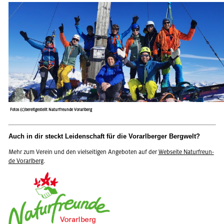
Fotos (c)bereitgestellt Naturfreunde Vorarlberg
Auch in dir steckt Lei­den­schaft für die Vor­arl­ber­ger Berg­welt?
Mehr zum Ver­ein und den viel­sei­ti­gen An­ge­bo­ten auf der
Web­sei­te Na­tur­freun­
de Vor­arl­berg
.