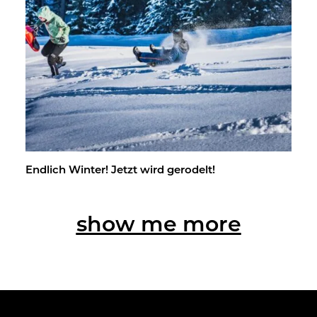
End­lich Win­ter! Jetzt wird ge­ro­delt!
show me more