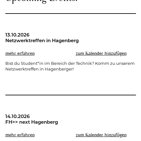
13.10.2026
Netz­werk­tref­fen in Ha­gen­berg
mehr er­fah­ren
zum Ka­len­der hin­zu­fü­gen
Bist du Stu­dent*in im Be­reich der Tech­nik? Komm zu un­se­rem
Netz­werk­tref­fen in Ha­gen­ber­ger!
14.10.2026
FH>> next Ha­gen­berg
mehr er­fah­ren
zum Ka­len­der hin­zu­fü­gen