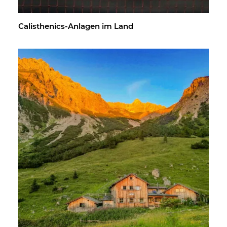
Ca­listhe­nics-An­la­gen im Land