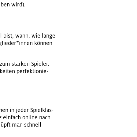
e­ben wird).
bel bist, wann, wie lange
glie­der*innen kön­nen
 zum star­ken Spie­ler.
ei­ten per­fek­tio­nie­
nen in jeder Spiel­klas­
ein­fach on­line nach
knüpft man schnell