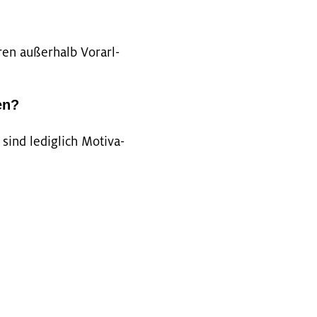
en au­ßer­halb Vor­arl­
en?
nd le­dig­lich Mo­ti­va­