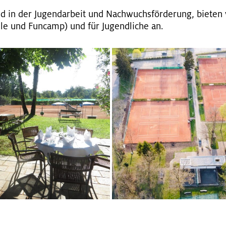
in der Ju­gend­ar­beit und Nach­wuchs­för­de­rung, bie­ten v
u­le und Fun­camp) und für Ju­gend­li­che an.