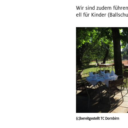
Wir sind zudem füh­rend 
ell für Kin­der (Ball­sch
(c)bereitgestellt TC Dornbirn