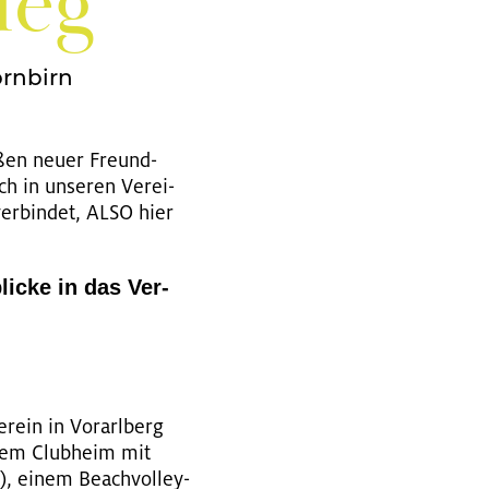
ieg
ornbirn
e­ßen neuer Freund­
ch in un­se­ren Ver­ei­
er­bin­det, ALSO hier
li­cke in das Ver­
r­ein in Vor­arl­berg
einem Club­heim mit
et), einem Beach­vol­ley­