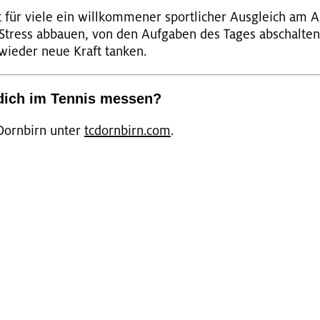
st für viele ein will­kom­me­ner sport­li­cher Aus­gleich 
Stress ab­bau­en, von den Auf­ga­ben des Tages ab­schal­t
wie­der neue Kraft tan­ken.
dich im Ten­nis mes­sen?
Dorn­birn unter
tc­dorn­birn.com
.