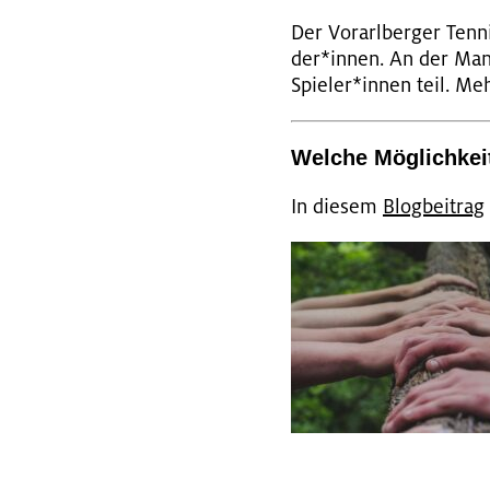
Der Vor­arl­ber­ger Ten­n
der*innen. An der Mann
Spie­ler*innen teil. M
Wel­che Mög­lich­kei
In die­sem
Blog­bei­trag