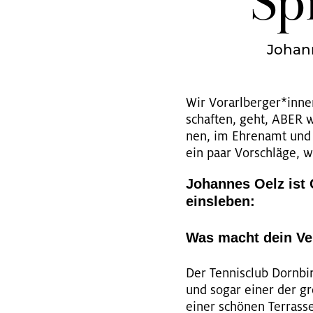
Sp
Johann
Wir Vor­arl­ber­ger*inn
schaf­ten, geht, ABER wir
nen, im Eh­ren­amt und 
ein paar Vor­schlä­ge,
Jo­han­nes Oelz ist 
eins­le­ben:
Was macht dein Ve
Der Ten­nis­club Dorn­bi
und sogar einer der grö­
einer schö­nen Ter­ras­se