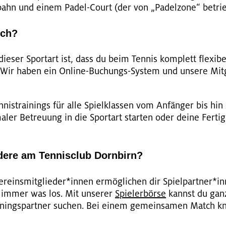
a­bahn und einem Padel-Court (der von „Pa­del­zo­ne“ be­tri
uch?
 die­ser Sport­art ist, dass du beim Ten­nis kom­plett fle­xi­
 Wir haben ein On­line-Bu­chungs-Sys­tem und un­se­re Mit­
­nis­trai­nings für alle Spiel­klas­sen vom An­fän­ger bis hin
­ler Be­treu­ung in die Sport­art star­ten oder deine Fer­tig­k
dere am Tennisclub Dornbirn?
­eins­mit­glie­der*innen er­mög­li­chen dir Spiel­part­ner*in
t immer was los. Mit un­se­rer
Spie­ler­bör­se
kannst du ganz 
i­nings­part­ner su­chen. Bei einem ge­mein­sa­men Match 