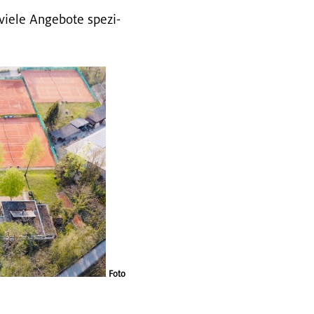
iele An­ge­bo­te spe­zi­
Foto