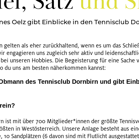
iel, Satz
und S
es Oelz gibt Einblicke in den Tennisclub D
en gel­ten als eher zu­rück­hal­tend, wenn es um das Schli
 en­ga­gie­ren uns zu­gleich sehr aktiv und lei­den­schaft­li
bei un­se­ren Hob­bies. Die Be­geis­te­rung für eine Sache v
 wo du uns am bes­ten nä­her­kom­men kannst:
Ob­mann des Ten­nis­club Dorn­birn und gibt Ein­b
rein?
rn ist mit über 700 Mit­glie­der*innen der grö­ß­te Ten­nis­ve
ß­ten in West­ös­ter­reich. Un­se­re An­la­ge be­steht aus 
, 10 Sand­plät­zen (6 davon sind mit Flut­licht aus­ge­stat­t