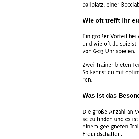
ball­platz, einer Boc­ci
Wie oft trefft ihr e
Ein gro­ßer Vor­teil bei
und wie oft du spielst.
von 6-23 Uhr spie­len.
Zwei Trai­ner bie­ten Ten
So kannst du mit op­ti­ma
ren.
Was ist das Beson
Die große An­zahl an Ver
se zu fin­den und es is
einem ge­eig­ne­ten Tra
Freund­schaf­ten.