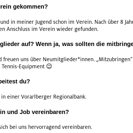
Verein gekommen?
 und in mei­ner Ju­gend schon im Ver­ein. Nach über 8 Jah­r
n An­schluss im Ver­ein wie­der ge­fun­den.
glieder auf? Wenn ja, was sollten die mitbring
freu­en uns über Neu­mit­glie­der*innen. „Mit­zu­brin­gen“ si
ll Ten­nis-Equip­ment 😉
eitest du?
 in einer Vor­arl­ber­ger Re­gio­nal­bank.
ein und Job vereinbaren?
ich bei uns her­vor­ra­gend ver­ein­ba­ren.