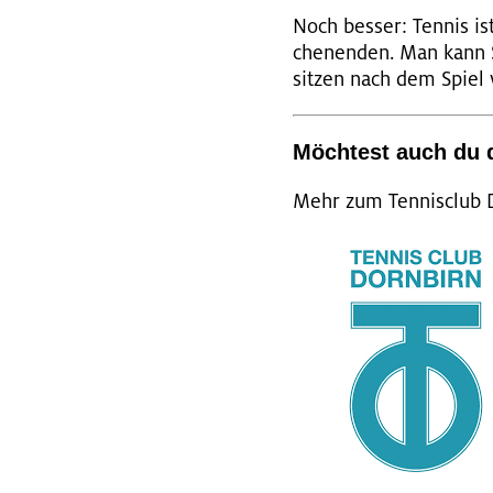
Noch bes­ser: Ten­nis i
chen­en­den. Man kann 
sit­zen nach dem Spiel 
Möch­test auch du 
Mehr zum Ten­nis­club 