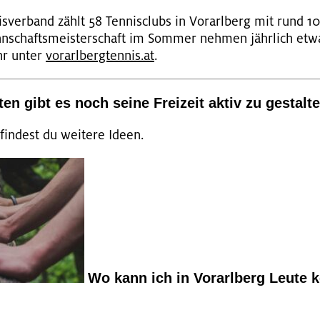
is­ver­band zählt 58 Ten­nis­clubs in Vor­arl­berg mit rund 1
­schafts­meis­ter­schaft im Som­mer neh­men jähr­lich e
ehr unter
vor­arl­berg­ten­nis.at
.
­ten gibt es noch seine Frei­zeit aktiv zu ge­stal­t
fin­dest du wei­te­re Ideen.
Wo kann ich in Vor­arl­berg Leute k