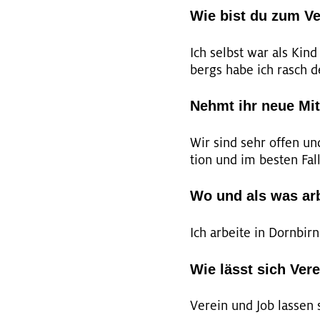
Wie bist du zum 
Ich selbst war als Kind
bergs habe ich rasch de
Nehmt ihr neue Mit
Wir sind sehr offen und 
ti­on und im bes­ten Fa
Wo und als was arb
Ich ar­bei­te in Dorn­birn
Wie lässt sich Ver
Ver­ein und Job las­sen s