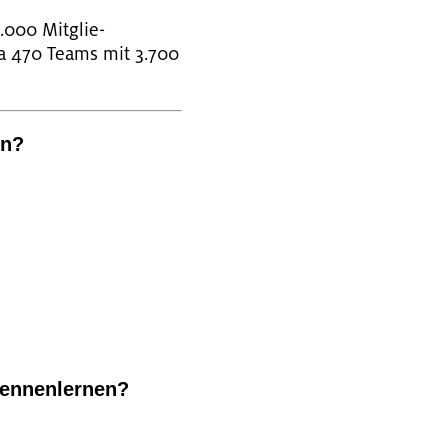
0.000 Mit­glie­
twa 470 Teams mit 3.700
en?
en­nen­ler­nen?