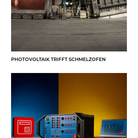
PHO­TO­VOL­TA­IK TRIFFT SCHMELZ­OFEN