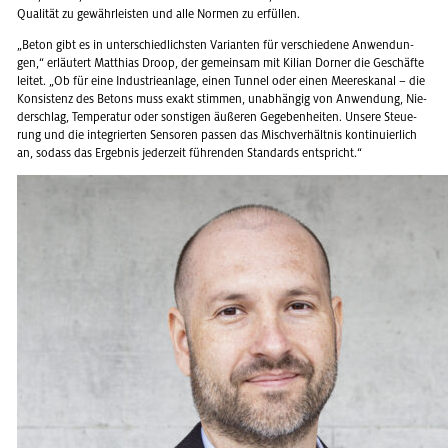
Qua­li­tät zu ge­währ­leis­ten und alle Nor­men zu er­fül­len.
„Beton gibt es in un­ter­schied­lichs­ten Va­ri­an­ten für ver­schie­de­ne An­wen­dun­
gen,“ er­läu­tert Mat­thi­as Droop, der ge­mein­sam mit Ki­li­an Dor­ner die Ge­schäf­te
lei­tet. „Ob für eine In­dus­trie­an­la­ge, einen Tun­nel oder einen Mee­res­ka­nal – die
Kon­sis­tenz des Be­tons muss exakt stim­men, un­ab­hän­gig von An­wen­dung, Nie­
der­schlag, Tem­pe­ra­tur oder sons­ti­gen äu­ße­ren Ge­ge­ben­hei­ten. Un­se­re Steue­
rung und die in­te­grier­ten Sen­so­ren pas­sen das Misch­ver­hält­nis kon­ti­nu­ier­lich
an, so­dass das Er­geb­nis je­der­zeit füh­ren­den Stan­dards ent­spricht.“