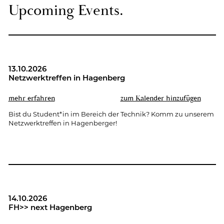
Up­co­ming Events.
13.10.2026
Netz­werk­tref­fen in Ha­gen­berg
mehr er­fah­ren
zum Ka­len­der hin­zu­fü­gen
Bist du Stu­dent*in im Be­reich der Tech­nik? Komm zu un­se­rem
Netz­werk­tref­fen in Ha­gen­ber­ger!
14.10.2026
FH>> next Ha­gen­berg