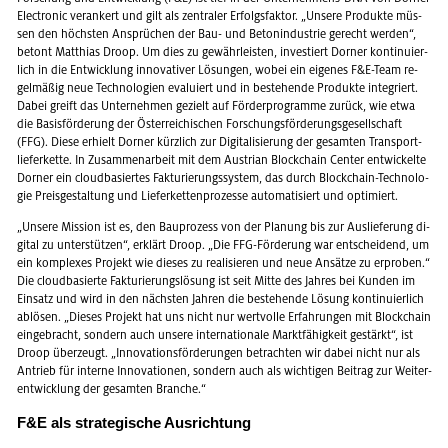
Elec­tro­nic ver­an­kert und gilt als zen­tra­ler Er­folgs­fak­tor. „Un­se­re Pro­duk­te müs­
sen den höchs­ten An­sprü­chen der Bau- und Be­ton­in­dus­trie ge­recht wer­den“,
be­tont Mat­thi­as Droop. Um dies zu ge­währ­leis­ten, in­ves­tiert Dor­ner kon­ti­nu­ier­
lich in die Ent­wick­lung in­no­va­ti­ver Lö­sun­gen, wobei ein ei­ge­nes F&E-Team re­
gel­mä­ßig neue Tech­no­lo­gi­en eva­lu­iert und in be­stehen­de Pro­duk­te in­te­griert.
Dabei greift das Un­ter­neh­men ge­zielt auf För­der­pro­gram­me zu­rück, wie etwa
die Ba­sis­för­de­rung der Ös­ter­rei­chi­schen For­schungs­för­de­rungs­ge­sell­schaft
(FFG). Diese er­hielt Dor­ner kürz­lich zur Di­gi­ta­li­sie­rung der ge­sam­ten Trans­port­
lie­fer­ket­te. In Zu­sam­men­ar­beit mit dem Aus­tri­an Block­chain Cen­ter ent­wi­ckel­te
Dor­ner ein cloud­ba­sier­tes Fak­tu­rie­rungs­sys­tem, das durch Block­chain-Tech­no­lo­
gie Preis­ge­stal­tung und Lie­fer­ket­ten­pro­zes­se au­to­ma­ti­siert und op­ti­miert.
„Un­se­re Mis­si­on ist es, den Bau­pro­zess von der Pla­nung bis zur Aus­lie­fe­rung di­
gi­tal zu un­ter­stüt­zen“, er­klärt Droop. „Die FFG-För­de­rung war ent­schei­dend, um
ein kom­ple­xes Pro­jekt wie die­ses zu rea­li­sie­ren und neue An­sät­ze zu er­pro­ben.“
Die cloud­ba­sier­te Fak­tu­rie­rungs­lö­sung ist seit Mitte des Jah­res bei Kun­den im
Ein­satz und wird in den nächs­ten Jah­ren die be­stehen­de Lö­sung kon­ti­nu­ier­lich
ab­lö­sen. „Die­ses Pro­jekt hat uns nicht nur wert­vol­le Er­fah­run­gen mit Block­chain
ein­ge­bracht, son­dern auch un­se­re in­ter­na­tio­na­le Markt­fä­hig­keit ge­stärkt“, ist
Droop über­zeugt. „In­no­va­ti­ons­för­de­run­gen be­trach­ten wir dabei nicht nur als
An­trieb für in­ter­ne In­no­va­tio­nen, son­dern auch als wich­ti­gen Bei­trag zur Wei­ter­
ent­wick­lung der ge­sam­ten Bran­che.“
F&E als stra­te­gi­sche Aus­rich­tung