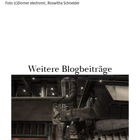
Foto (c)Dor­ner elec­tro­nic, Ros­wi­tha Schnei­der
Wei­te­re Blog­bei­trä­ge