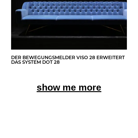
DER BE­WE­GUNGS­MEL­DER VISO 28 ER­WEI­TERT
DAS SYS­TEM DOT 28
show me more