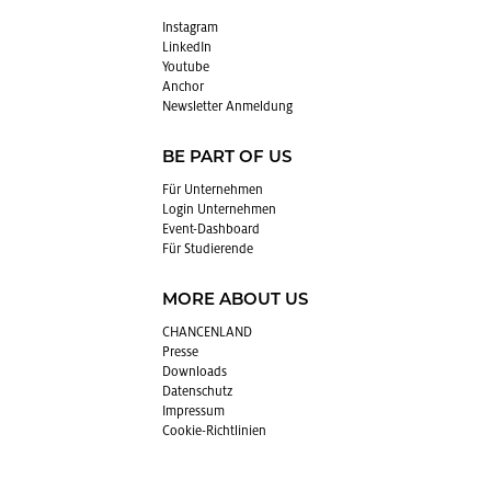
In­sta­gram
Lin­kedIn
You­tube
An­chor
News­let­ter An­mel­dung
BE PART OF US
Für Un­ter­neh­men
Login Un­ter­neh­men
Event-Da­sh­board
Für Stu­die­ren­de
MORE ABOUT US
CHAN­CEN­LAND
Pres­se
Down­loads
Da­ten­schutz
Im­pres­sum
Coo­kie-Richt­li­ni­en