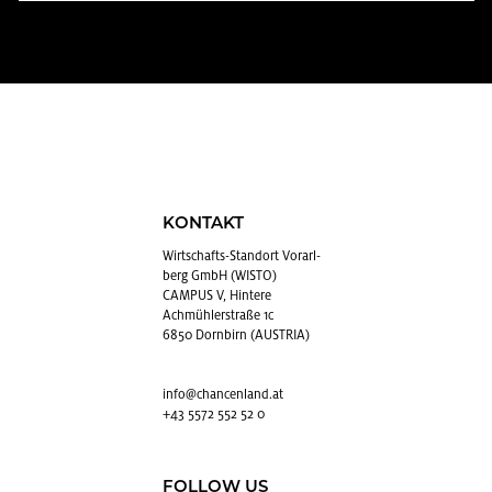
KONTAKT
Wirt­schafts-Stand­ort Vor­arl­
berg GmbH (WISTO)
CAMPUS V, Hintere
Achmühlerstraße 1c
6850 Dornbirn (AUSTRIA)
info@​chancenland.​at
+43 5572 552 52 0
FOLLOW US