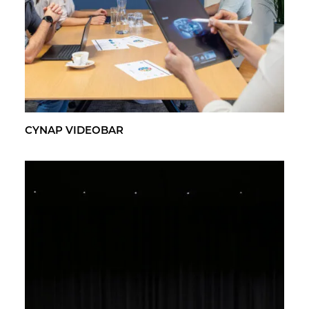
CYNAP VI­DEO­BAR