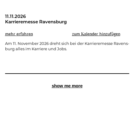
11.11.2026
Kar­rie­re­mes­se Ra­vens­burg
mehr er­fah­ren
zum Ka­len­der hin­zu­fü­gen
Am 11. No­vem­ber 2026 dreht sich bei der Kar­rie­re­mes­se Ra­vens­
burg alles im Kar­rie­re und Jobs.
show me more