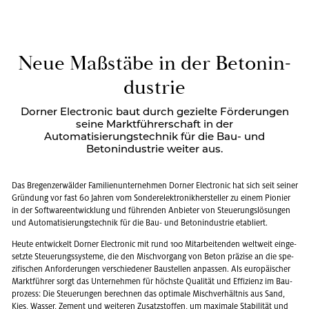
Neue Maß­stä­be in der Be­ton­in­
dus­trie
Dorner Electronic baut durch gezielte Förderungen
seine Marktführerschaft in der
Automatisierungstechnik für die Bau- und
Betonindustrie weiter aus.
Das Bre­gen­zer­wäl­der Fa­mi­li­en­un­ter­neh­men Dor­ner Elec­tro­nic hat sich seit sei­ner
Grün­dung vor fast 60 Jah­ren vom Son­der­elek­tro­nik­her­stel­ler zu einem Pio­nier
in der Soft­ware­ent­wick­lung und füh­ren­den An­bie­ter von Steue­rungs­lö­sun­gen
und Au­to­ma­ti­sie­rungs­tech­nik für die Bau- und Be­ton­in­dus­trie eta­bliert.
Heute ent­wi­ckelt Dor­ner Elec­tro­nic mit rund 100 Mit­ar­bei­ten­den welt­weit ein­ge­
setz­te Steue­rungs­sys­te­me, die den Misch­vor­gang von Beton prä­zi­se an die spe­
zi­fi­schen An­for­de­run­gen ver­schie­de­ner Bau­stel­len an­pas­sen. Als eu­ro­päi­scher
Markt­füh­rer sorgt das Un­ter­neh­men für höchs­te Qua­li­tät und Ef­fi­zi­enz im Bau­
pro­zess: Die Steue­run­gen be­rech­nen das op­ti­ma­le Misch­ver­hält­nis aus Sand,
Kies, Was­ser, Ze­ment und wei­te­ren Zu­satz­stof­fen, um ma­xi­ma­le Sta­bi­li­tät und