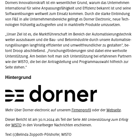
Dor­ners In­no­va­ti­ons­kraft ist ein we­sent­li­cher Grund, warum das Un­ter­neh­men
in­ter­na­tio­nal für seine An­pas­sungs­fä­hig­keit und Ef­fi­zi­enz be­kannt ist und seine
Soft­ware­lö­sun­gen welt­weit zum Ein­satz kom­men. Durch die star­ke Ein­bin­dung
von F&E in alle Un­ter­neh­mens­be­rei­che ge­lingt es Dor­ner Elec­tro­nic, neue Tech­
no­lo­gi­en früh­zei­tig auf­zu­grei­fen und in markt­rei­fe Pro­duk­te um­zu­set­zen.
„Unser Ziel ist es, die Markt­füh­rer­schaft im Be­reich der Au­to­ma­ti­sie­rungs­tech­nik
wei­ter aus­zu­bau­en und die Bau- und Be­ton­in­dus­trie durch un­se­re Au­to­ma­ti­sie­
rungs­lö­sun­gen lang­fris­tig ef­fi­zi­en­ter und um­welt­freund­li­cher zu ge­stal­ten“, be­
tont Droop ab­schlie­ßend. „For­schungs­för­de­run­gen sind dabei eine wert­vol­le
Un­ter­stüt­zung. Am bes­ten holt man sich Un­ter­stüt­zung bei er­fah­re­nen Part­nern
wie der WISTO, die bei der An­trag­stel­lung und Pro­gramm­aus­wahl hilf­reich zur
Seite ste­hen.“
Hin­ter­grund
Mehr über Dor­ner elec­tro­nic auf un­se­rem
Fir­men­pro­fil
oder der
Web­sei­te
.
Die­ser Be­richt ist am 30.11.2024 als Teil der Serie
Mit Un­ter­stüt­zung zum Er­folg
der
WISTO
in den Vor­arl­ber­ger Nach­rich­ten er­schie­nen.
Text (c)Be­lin­da Zop­poth-Pöls­ho­fer, WISTO