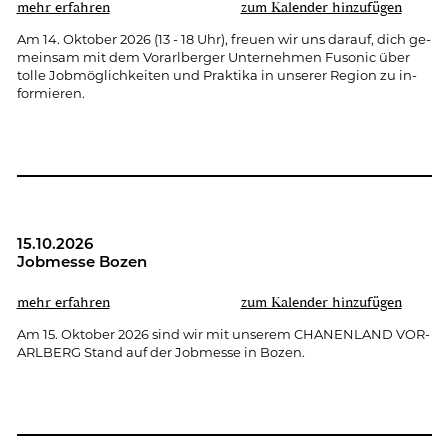
mehr er­fah­ren
zum Ka­len­der hin­zu­fü­gen
Am 14. Ok­to­ber 2026 (13 - 18 Uhr), freu­en wir uns dar­auf, dich ge­
mein­sam mit dem Vor­arl­ber­ger Un­ter­neh­men Fu­so­nic über
tolle Job­mög­lich­kei­ten und Prak­ti­ka in un­se­rer Re­gi­on zu in­
for­mie­ren.
15.10.2026
Job­mes­se Bozen
mehr er­fah­ren
zum Ka­len­der hin­zu­fü­gen
Am 15. Ok­to­ber 2026 sind wir mit un­se­rem CHA­NEN­LAND VOR­
ARL­BERG Stand auf der Job­mes­se in Bozen.