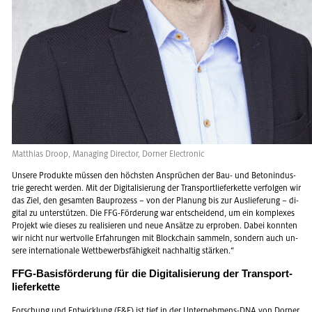
Mat­thi­as Droop, Ma­na­ging Di­rec­tor, Dor­ner Elec­tro­nic
Un­se­re Pro­duk­te müs­sen den höchs­ten An­sprü­chen der Bau- und Be­ton­in­dus­
trie ge­recht wer­den. Mit der Di­gi­ta­li­sie­rung der Trans­port­lie­fer­ket­te ver­fol­gen wir
das Ziel, den ge­sam­ten Bau­pro­zess – von der Pla­nung bis zur Aus­lie­fe­rung – di­
gi­tal zu un­ter­stüt­zen. Die FFG-För­de­rung war ent­schei­dend, um ein kom­ple­xes
Pro­jekt wie die­ses zu rea­li­sie­ren und neue An­sät­ze zu er­pro­ben. Dabei konn­ten
wir nicht nur wert­vol­le Er­fah­run­gen mit Block­chain sam­meln, son­dern auch un­
se­re in­ter­na­tio­na­le Wett­be­werbs­fä­hig­keit nach­hal­tig stär­ken.“
FFG-Ba­sis­för­de­rung für die Di­gi­ta­li­sie­rung der Trans­port­
lie­fer­ket­te
For­schung und Ent­wick­lung (F&E) ist tief in der Un­ter­neh­mens-DNA von Dor­ner