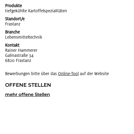
Produkte
tief­ge­kühl­te Kar­tof­fel­spe­zia­li­tä­ten
Standort/e
Fras­tanz
Branche
Le­bens­mit­tel­tech­nik
Kontakt
Rai­ner Ham­me­rer
Ga­li­na­stra­ße 34
6820 Fras­tanz
Bewerbungen bitte über das
On­line-Tool
auf der Website
OF­FE­NE STEL­LEN
mehr of­fe­ne Stel­len