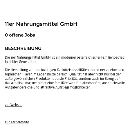
11er Nah­rungs­mit­tel GmbH
0 of­fe­ne Jobs
BE­SCHREI­BUNG
Die 11er Nah­rungs­mit­tel GmbH ist ein mo­der­ner ös­ter­rei­chi­scher Fa­mi­li­en­be­trieb
in drit­ter Ge­ne­ra­ti­on.
Die Her­stel­lung von hoch­wer­ti­gen Kar­tof­fel­spe­zia­li­tä­ten macht 11er zu einem eu­
ro­päi­schen Play­er im Le­bens­mit­tel­be­reich. Qua­li­tät hat aber nicht nur bei den
au­ßer­ge­wöhn­li­chen Pro­duk­ten obers­te Prio­ri­tät, son­dern auch im Bezug auf
das Ar­beits­kli­ma: 11er bie­tet eine fa­mi­liä­re Wohl­fühl­at­mo­sphä­re, an­spruchs­vol­le
Auf­ga­ben­be­rei­che und at­trak­ti­ve Auf­stiegs­mög­lich­kei­ten.
zur Web­site
zur Kar­rie­re­sei­te