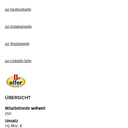
zur Face­book­sei­te
zur In­sta­gram­sei­te
zur You­tube­sei­te
zur Lin­kedIn-Seite
ÜBER­SICHT
Mitarbeitende weltweit
350
Umsatz
115 Mio. €