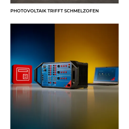
PHO­TO­VOL­TA­IK TRIFFT SCHMELZ­OFEN