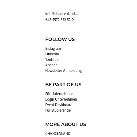
info@​chancenland.​at
+43 5572 552 52 0
FOLLOW US
In­sta­gram
Lin­kedIn
You­tube
An­chor
News­let­ter An­mel­dung
BE PART OF US
Für Un­ter­neh­men
Login Un­ter­neh­men
Event-Da­sh­board
Für Stu­die­ren­de
MORE ABOUT US
CHAN­CEN­LAND