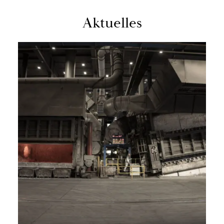
Ak­tu­el­les