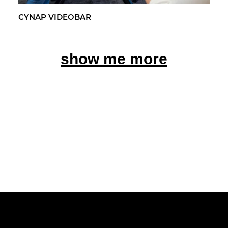
CYNAP VI­DEO­BAR
show me more