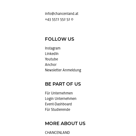
info@​chancenland.​at
+43 5572 552 52 0
FOLLOW US
In­sta­gram
Lin­kedIn
You­tube
An­chor
News­let­ter An­mel­dung
BE PART OF US
Für Un­ter­neh­men
Login Un­ter­neh­men
Event-Da­sh­board
Für Stu­die­ren­de
MORE ABOUT US
CHAN­CEN­LAND