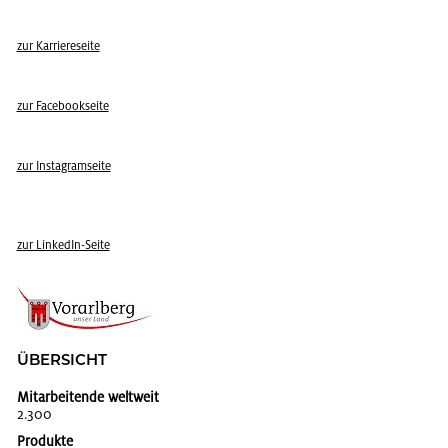
zur Kar­rie­re­sei­te
zur Face­book­sei­te
zur In­sta­gram­sei­te
zur Lin­kedIn-Seite
ÜBER­SICHT
Mitarbeitende weltweit
2.300
Produkte