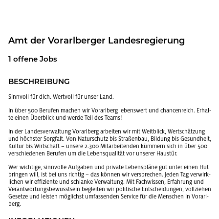
Amt der Vor­arl­ber­ger Lan­des­re­gie­rung
1 of­fe­ne Jobs
BE­SCHREI­BUNG
Sinn­voll für dich. Wert­voll für unser Land.
In über 500 Be­ru­fen ma­chen wir Vor­arl­berg le­bens­wert und chan­cen­reich. Er­hal­
te einen Über­blick und werde Teil des Teams!
In der Lan­des­ver­wal­tung Vor­arl­berg ar­bei­ten wir mit Weit­blick, Wert­schät­zung
und höchs­ter Sorg­falt. Von Na­tur­schutz bis Stra­ßen­bau, Bil­dung bis Ge­sund­heit,
Kul­tur bis Wirt­schaft – un­se­re 2.300 Mit­ar­bei­ten­den küm­mern sich in über 500
ver­schie­de­nen Be­ru­fen um die Le­bens­qua­li­tät vor un­se­rer Haus­tür.
Wer wich­ti­ge, sinn­vol­le Auf­ga­ben und pri­va­te Le­bens­plä­ne gut unter einen Hut
brin­gen will, ist bei uns rich­tig – das kön­nen wir ver­spre­chen. Jeden Tag ver­wirk­
li­chen wir ef­fi­zi­en­te und schlan­ke Ver­wal­tung. Mit Fach­wis­sen, Er­fah­rung und
Ver­ant­wor­tungs­be­wusst­sein be­glei­ten wir po­li­ti­sche Ent­schei­dun­gen, voll­zie­hen
Ge­set­ze und leis­ten mög­lichst um­fas­sen­den Ser­vice für die Men­schen in Vor­arl­
berg.