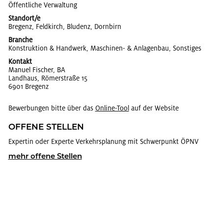
Öf­fent­li­che Ver­wal­tung
Standort/e
Bre­genz, Feld­kirch, Blu­denz, Dorn­birn
Branche
Kon­struk­ti­on & Hand­werk, Ma­schi­nen- & An­la­gen­bau, Sons­ti­ges
Kontakt
Ma­nu­el Fi­scher, BA
Land­haus, Rö­mer­stra­ße 15
6901 Bre­genz
Bewerbungen bitte über das
On­line-Tool
auf der Website
OF­FE­NE STEL­LEN
Ex­per­tin oder Ex­per­te Ver­kehrs­pla­nung mit Schwer­punkt ÖPNV
mehr of­fe­ne Stel­len