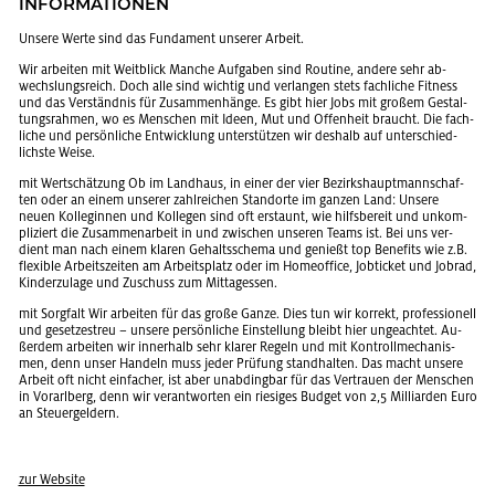
IN­FOR­MA­TIO­NEN
Un­se­re Werte sind das Fun­da­ment un­se­rer Ar­beit.
Wir ar­bei­ten mit Weit­blick Man­che Auf­ga­ben sind Rou­ti­ne, an­de­re sehr ab­
wechs­lungs­reich. Doch alle sind wich­tig und ver­lan­gen stets fach­li­che Fit­ness
und das Ver­ständ­nis für Zu­sam­men­hän­ge. Es gibt hier Jobs mit gro­ßem Ge­stal­
tungs­rah­men, wo es Men­schen mit Ideen, Mut und Of­fen­heit braucht. Die fach­
li­che und per­sön­li­che Ent­wick­lung un­ter­stüt­zen wir des­halb auf un­ter­schied­
lichs­te Weise.
mit Wert­schät­zung Ob im Land­haus, in einer der vier Be­zirks­haupt­mann­schaf­
ten oder an einem un­se­rer zahl­rei­chen Stand­or­te im gan­zen Land: Un­se­re
neuen Kol­le­gin­nen und Kol­le­gen sind oft er­staunt, wie hilfs­be­reit und un­kom­
pli­ziert die Zu­sam­men­ar­beit in und zwi­schen un­se­ren Teams ist. Bei uns ver­
dient man nach einem kla­ren Ge­halts­sche­ma und ge­nie­ßt top Be­ne­fits wie z.B.
fle­xi­ble Ar­beits­zei­ten am Ar­beits­platz oder im Ho­me­of­fice, Job­ti­cket und Job­rad,
Kin­der­zu­la­ge und Zu­schuss zum Mit­tag­essen.
mit Sorg­falt Wir ar­bei­ten für das große Ganze. Dies tun wir kor­rekt, pro­fes­sio­nell
und ge­set­zes­treu – un­se­re per­sön­li­che Ein­stel­lung bleibt hier un­ge­ach­tet. Au­
ßer­dem ar­bei­ten wir in­ner­halb sehr kla­rer Re­geln und mit Kon­troll­me­cha­nis­
men, denn unser Han­deln muss jeder Prü­fung stand­hal­ten. Das macht un­se­re
Ar­beit oft nicht ein­fa­cher, ist aber un­ab­ding­bar für das Ver­trau­en der Men­schen
in Vor­arl­berg, denn wir ver­ant­wor­ten ein rie­si­ges Bud­get von 2,5 Mil­li­ar­den Euro
an Steu­er­gel­dern.
zur Web­site