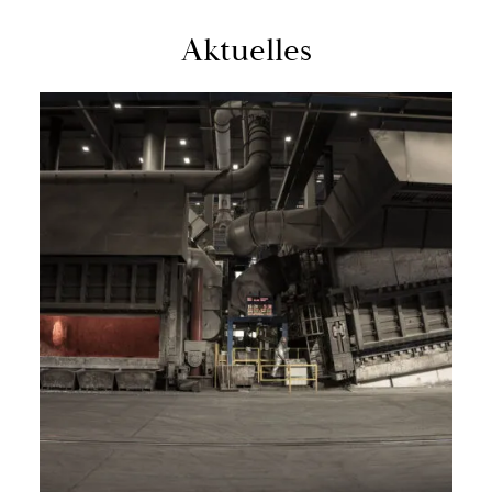
Ak­tu­el­les