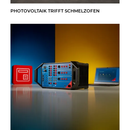
PHO­TO­VOL­TA­IK TRIFFT SCHMELZ­OFEN