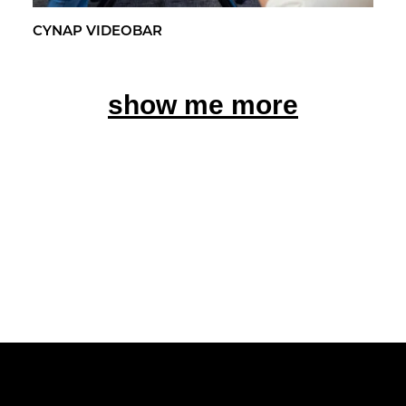
CYNAP VI­DEO­BAR
show me more