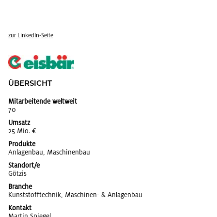
zur Lin­kedIn-Seite
ÜBER­SICHT
Mitarbeitende weltweit
70
Umsatz
25 Mio. €
Produkte
An­la­gen­bau, Ma­schi­nen­bau
Standort/e
Göt­zis
Branche
Kunst­stoff­tech­nik, Ma­schi­nen- & An­la­gen­bau
Kontakt
Mar­tin Spie­gel