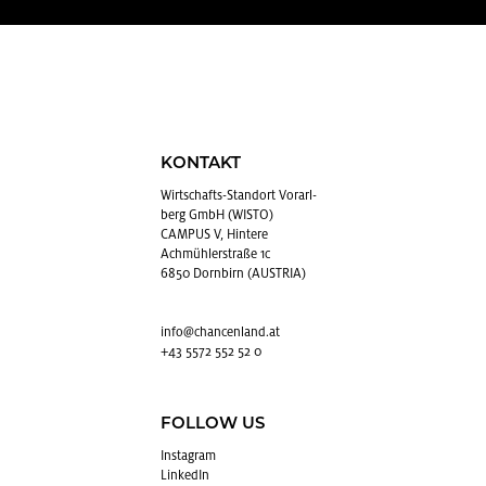
KONTAKT
Wirt­schafts-Stand­ort Vor­arl­
berg GmbH (WISTO)
CAMPUS V, Hintere
Achmühlerstraße 1c
6850 Dornbirn (AUSTRIA)
info@​chancenland.​at
+43 5572 552 52 0
FOLLOW US
In­sta­gram
Lin­kedIn