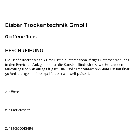
Eis­bär Tro­cken­tech­nik GmbH
0 of­fe­ne Jobs
BE­SCHREI­BUNG
Die Eis­bär Tro­cken­tech­nik GmbH ist ein in­ter­na­tio­nal tä­ti­ges Un­ter­neh­men, das
in den Be­rei­chen An­la­gen­bau für die Kunst­stoff­in­dus­trie sowie Ge­bäu­de­ent­
feuch­tung und Sa­nie­rung tätig ist. Die Eis­bär Tro­cken­tech­nik GmbH ist mit über
50 Ver­tre­tun­gen in über 40 Län­dern welt­weit prä­sent.
zur Web­site
zur Kar­rie­re­sei­te
zur Face­book­sei­te