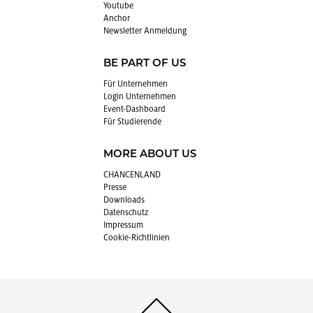
You­tube
An­chor
News­let­ter An­mel­dung
BE PART OF US
Für Un­ter­neh­men
Login Un­ter­neh­men
Event-Da­sh­board
Für Stu­die­ren­de
MORE ABOUT US
CHAN­CEN­LAND
Pres­se
Down­loads
Da­ten­schutz
Im­pres­sum
Coo­kie-Richt­li­ni­en