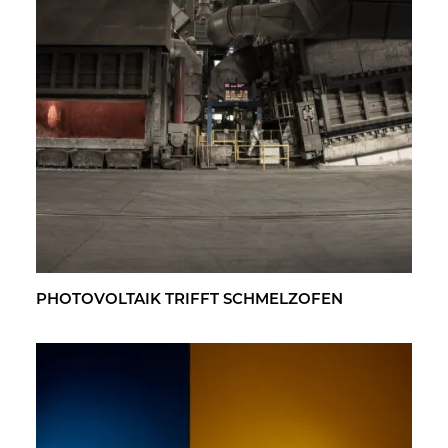
PHO­TO­VOL­TA­IK TRIFFT SCHMELZ­OFEN