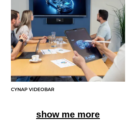
CYNAP VI­DEO­BAR
show me more