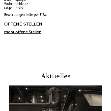
Wuhr­mueh­le 22
6840 Göt­zis
Bewerbungen bitte per
E-Mail
OF­FE­NE STEL­LEN
mehr of­fe­ne Stel­len
Ak­tu­el­les