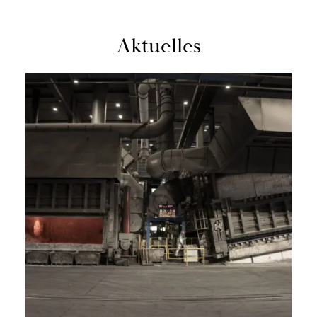
Ak­tu­el­les