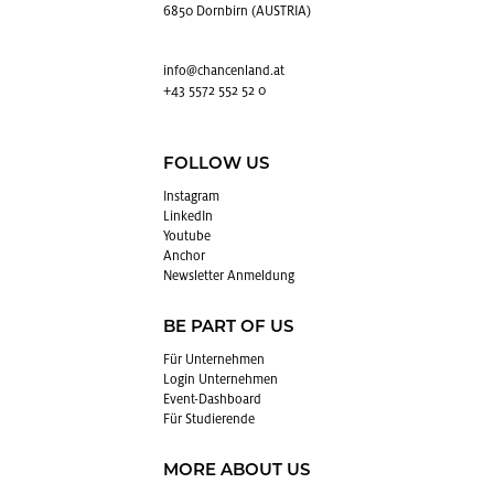
6850 Dornbirn (AUSTRIA)
info@​chancenland.​at
+43 5572 552 52 0
FOLLOW US
In­sta­gram
Lin­kedIn
You­tube
An­chor
News­let­ter An­mel­dung
BE PART OF US
Für Un­ter­neh­men
Login Un­ter­neh­men
Event-Da­sh­board
Für Stu­die­ren­de
MORE ABOUT US