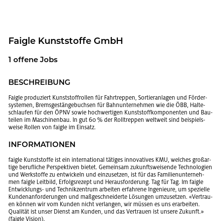
Faig­le Kunst­stof­fe GmbH
1 of­fe­ne Jobs
BE­SCHREI­BUNG
Faig­le pro­du­ziert Kunst­stoff­rol­len für Fahr­trep­pen, Sor­tier­an­la­gen und För­der­
sys­te­men, Brems­ge­stän­ge­buch­sen für Bahn­un­ter­neh­men wie die ÖBB, Hal­te­
schlau­fen für den ÖPNV sowie hoch­wer­ti­gen Kunst­stoff­kom­po­nen­ten und Bau­
tei­len im Ma­schi­nen­bau. In gut 60 % der Roll­trep­pen welt­weit sind bei­spiels­
wei­se Rol­len von faig­le im Ein­satz.
IN­FOR­MA­TIO­NEN
faig­le Kunst­stof­fe ist ein in­ter­na­tio­nal tä­ti­ges in­no­va­ti­ves KMU, wel­ches gro­ß­ar­
ti­ge be­ruf­li­che Per­spek­ti­ven bie­tet. Ge­mein­sam zu­kunfts­wei­sen­de Tech­no­lo­gi­en
und Werk­stof­fe zu ent­wi­ckeln und ein­zu­set­zen, ist für das Fa­mi­li­en­un­ter­neh­
men faig­le Leit­bild, Er­folgs­re­zept und Her­aus­for­de­rung. Tag für Tag. Im faig­le
Ent­wick­lungs- und Tech­nik­zen­trum ar­bei­ten er­fah­re­ne In­ge­nieu­re, um spe­zi­el­le
Kun­den­an­for­de­run­gen und ma­ß­ge­schnei­der­te Lö­sun­gen um­zu­set­zen. «Ver­trau­
en kön­nen wir vom Kun­den nicht ver­lan­gen, wir müs­sen es uns er­ar­bei­ten.
Qua­li­tät ist unser Dienst am Kun­den, und das Ver­trau­en ist un­se­re Zu­kunft.»
(faig­le Vi­si­on).