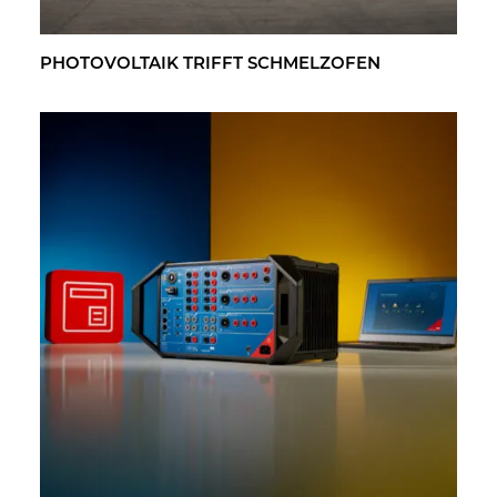
PHO­TO­VOL­TA­IK TRIFFT SCHMELZ­OFEN