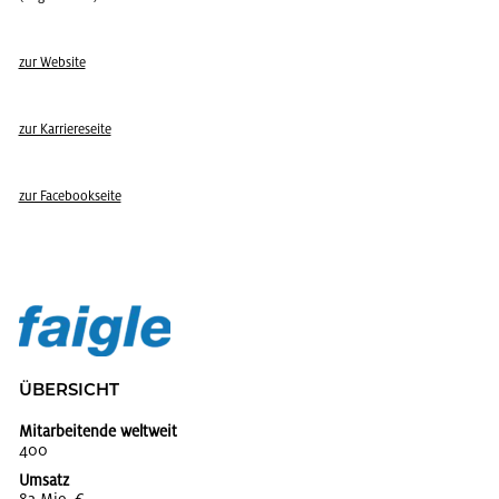
zur Web­site
zur Kar­rie­re­sei­te
zur Face­book­sei­te
ÜBER­SICHT
Mitarbeitende weltweit
400
Umsatz