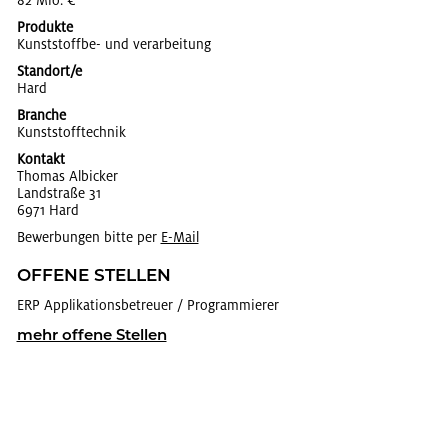
82 Mio. €
Produkte
Kunst­stoff­be- und ver­ar­bei­tung
Standort/e
Hard
Branche
Kunst­stoff­tech­nik
Kontakt
Tho­mas Al­bi­cker
Land­stra­ße 31
6971 Hard
Bewerbungen bitte per
E-Mail
OF­FE­NE STEL­LEN
ERP Ap­pli­ka­ti­ons­be­treu­er / Pro­gram­mie­rer
mehr of­fe­ne Stel­len