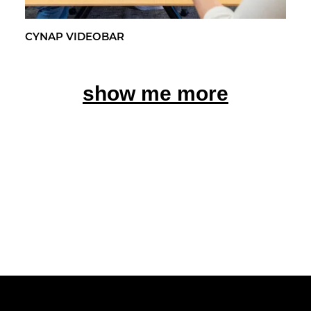
CYNAP VI­DEO­BAR
show me more