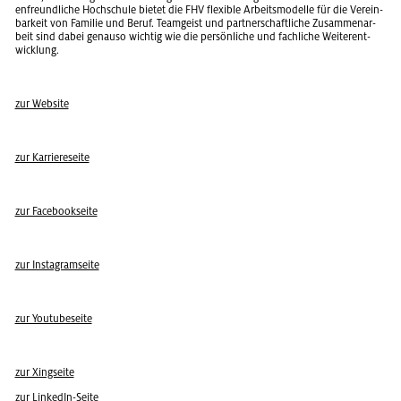
en­freund­li­che Hoch­schu­le bie­tet die FHV fle­xi­ble Ar­beits­mo­del­le für die Ver­ein­
bar­keit von Fa­mi­lie und Beruf. Team­geist und part­ner­schaft­li­che Zu­sam­men­ar­
beit sind dabei ge­nau­so wich­tig wie die per­sön­li­che und fach­li­che Wei­ter­ent­
wick­lung.
zur Web­site
zur Kar­rie­re­sei­te
zur Face­book­sei­te
zur In­sta­gram­sei­te
zur You­tube­sei­te
zur Xing­sei­te
zur Lin­kedIn-Seite