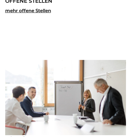
OF­FE­NE STEL­LEN
mehr of­fe­ne Stel­len