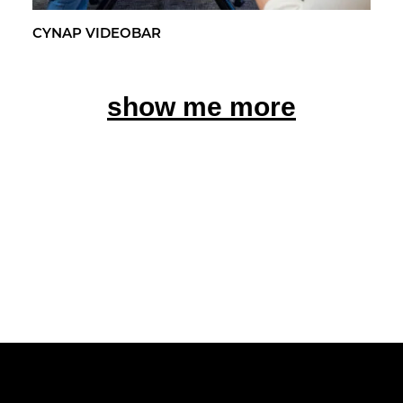
CYNAP VI­DEO­BAR
show me more