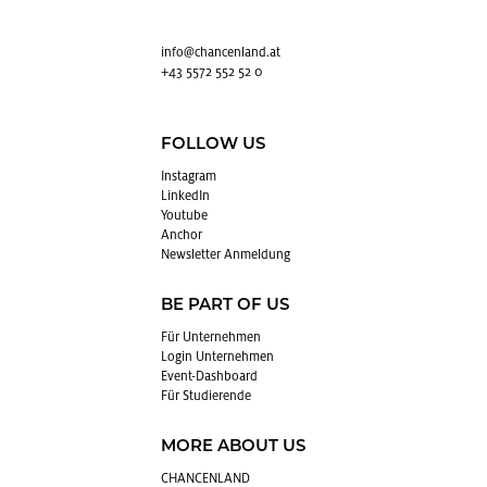
info@​chancenland.​at
+43 5572 552 52 0
FOLLOW US
In­sta­gram
Lin­kedIn
You­tube
An­chor
News­let­ter An­mel­dung
BE PART OF US
Für Un­ter­neh­men
Login Un­ter­neh­men
Event-Da­sh­board
Für Stu­die­ren­de
MORE ABOUT US
CHAN­CEN­LAND