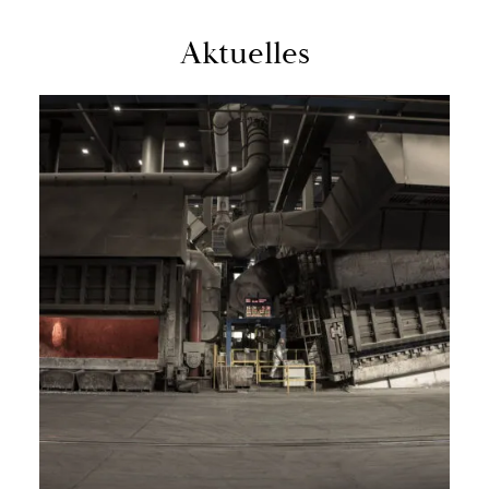
Ak­tu­el­les