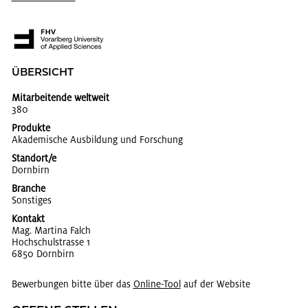
ÜBER­SICHT
Mitarbeitende weltweit
380
Produkte
Aka­de­mi­sche Aus­bil­dung und For­schung
Standort/e
Dorn­birn
Branche
Sons­ti­ges
Kontakt
Mag. Mar­ti­na Falch
Hoch­schul­stras­se 1
6850 Dorn­birn
Bewerbungen bitte über das
On­line-Tool
auf der Website