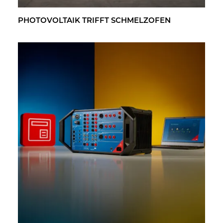
PHO­TO­VOL­TA­IK TRIFFT SCHMELZ­OFEN