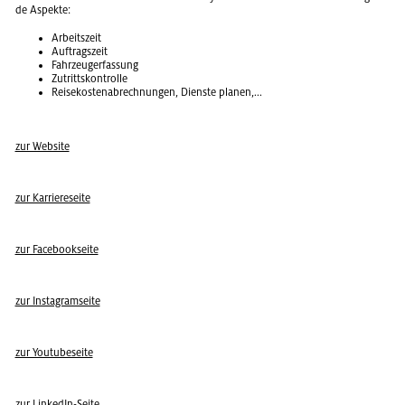
de As­pek­te:
Ar­beits­zeit
Auf­trags­zeit
Fahr­zeuger­fas­sung
Zu­tritts­kon­trol­le
Rei­se­kos­ten­ab­rech­nun­gen, Diens­te pla­nen,...
zur Web­site
zur Kar­rie­re­sei­te
zur Face­book­sei­te
zur In­sta­gram­sei­te
zur You­tube­sei­te
zur Lin­kedIn-Seite