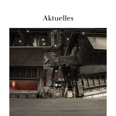
Ak­tu­el­les