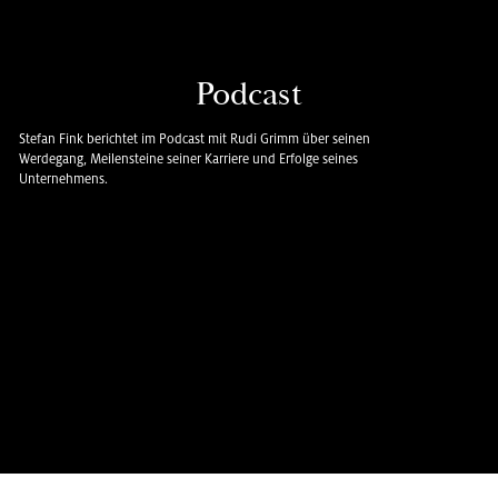
Pod­cast
Ste­fan Fink be­rich­tet im Pod­cast mit Rudi Grimm über sei­nen
Wer­de­gang, Mei­len­stei­ne sei­ner Kar­rie­re und Er­fol­ge sei­nes
Un­ter­neh­mens.