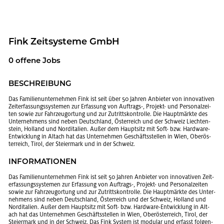
Fink Zeit­sys­te­me GmbH
0 of­fe­ne Jobs
BE­SCHREI­BUNG
Das Fa­mi­li­en­un­ter­neh­men Fink ist seit über 50 Jah­ren An­bie­ter von in­no­va­ti­ven
Zeit­er­fas­sungs­sys­te­men zur Er­fas­sung von Auf­trags-, Pro­jekt- und Per­so­nal­zei­
ten sowie zur Fahr­zeug­or­tung und zur Zu­tritts­kon­trol­le. Die Haupt­märk­te des
Un­ter­neh­mens sind neben Deutsch­land, Ös­ter­reich und der Schweiz Liech­ten­
stein, Hol­land und Nord­ita­li­en. Außer dem Haupt­sitz mit Soft- bzw. Hard­ware-
Ent­wick­lung in Alt­ach hat das Un­ter­neh­men Ge­schäfts­stel­len in Wien, Ober­ös­
ter­reich, Tirol, der Stei­er­mark und in der Schweiz.
IN­FOR­MA­TIO­NEN
Das Fa­mi­li­en­un­ter­neh­men Fink ist seit 50 Jah­ren An­bie­ter von in­no­va­ti­ven Zeit­
er­fas­sungs­sys­te­men zur Er­fas­sung von Auf­trags-, Pro­jekt- und Per­so­nal­zei­ten
sowie zur Fahr­zeug­or­tung und zur Zu­tritts­kon­trol­le. Die Haupt­märk­te des Un­ter­
neh­mens sind neben Deutsch­land, Ös­ter­reich und der Schweiz, Hol­land und
Nord­ita­li­en. Außer dem Haupt­sitz mit Soft- bzw. Hard­ware-Ent­wick­lung in Alt­
ach hat das Un­ter­neh­men Ge­schäfts­stel­len in Wien, Ober­ös­ter­reich, Tirol, der
Stei­er­mark und in der Schweiz. Das Fink Sys­tem ist mo­du­lar und er­fasst fol­gen­