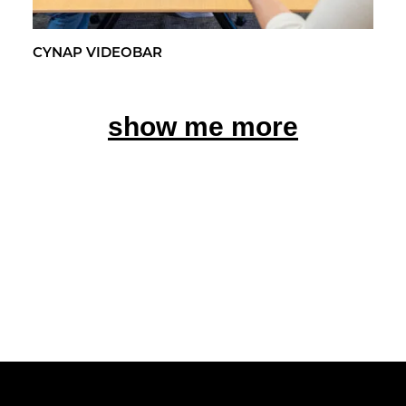
CYNAP VI­DEO­BAR
show me more