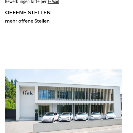
Bewerbungen bitte per
E-Mail
OF­FE­NE STEL­LEN
mehr of­fe­ne Stel­len