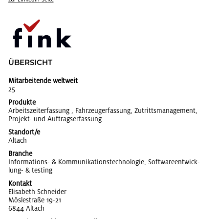
ÜBER­SICHT
Mitarbeitende weltweit
25
Produkte
Ar­beits­zeit­er­fas­sung , Fahr­zeuger­fas­sung, Zu­tritts­ma­nage­ment,
Pro­jekt- und Auf­trags­er­fas­sung
Standort/e
Alt­ach
Branche
In­for­ma­ti­ons- & Kom­mu­ni­ka­ti­ons­tech­no­lo­gie, Soft­ware­ent­wick­
lung- & tes­ting
Kontakt
Eli­sa­beth Schnei­der
Mös­le­stra­ße 19-21
6844 Alt­ach