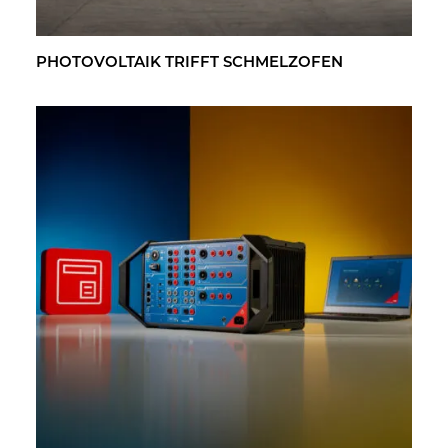
PHO­TO­VOL­TA­IK TRIFFT SCHMELZ­OFEN