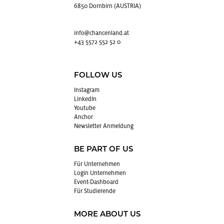
6850 Dornbirn (AUSTRIA)
info@​chancenland.​at
+43 5572 552 52 0
FOLLOW US
In­sta­gram
Lin­kedIn
You­tube
An­chor
News­let­ter An­mel­dung
BE PART OF US
Für Un­ter­neh­men
Login Un­ter­neh­men
Event-Da­sh­board
Für Stu­die­ren­de
MORE ABOUT US