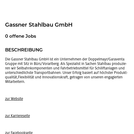
Gas­sner Stahl­bau GmbH
0 of­fe­ne Jobs
BE­SCHREI­BUNG
Die Gas­sner Stahl­bau GmbH ist ein Un­ter­neh­men der Dop­pel­mayr/Ga­ra­ven­ta
Grup­pe mit Sitz in Bürs/Vor­arl­berg. Als Spe­zia­list in Sa­chen Stahl­bau pro­du­zie­
ren wir Seil­bahn­kom­po­nen­ten und Fahr­be­triebs­mit­tel für Schi­lift­an­la­gen und
un­ter­schied­lichs­te Trans­port­bah­nen. Unser Er­folg ba­siert auf höchs­ter Pro­dukt­
qua­li­tät,Fle­xi­bi­li­tät und In­no­va­ti­ons­kraft, ge­tra­gen von un­se­ren en­ga­gier­ten
Mit­ar­bei­tern.
zur Web­site
zur Kar­rie­re­sei­te
zur Face­book­sei­te