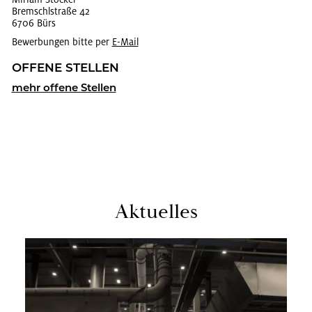
Brem­schlstra­ße 42
6706 Bürs
Bewerbungen bitte per
E-Mail
OF­FE­NE STEL­LEN
mehr of­fe­ne Stel­len
Ak­tu­el­les