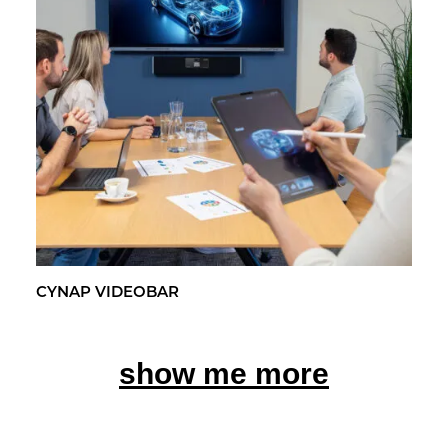
CYNAP VI­DEO­BAR
show me more