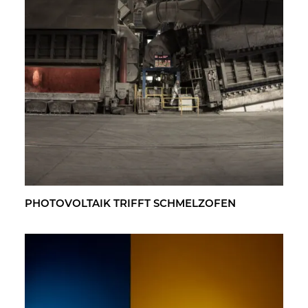
PHO­TO­VOL­TA­IK TRIFFT SCHMELZ­OFEN