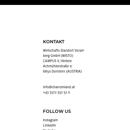
KONTAKT
Wirt­schafts-Stand­ort Vor­arl­
berg GmbH (WISTO)
CAMPUS V, Hintere
Achmühlerstraße 1c
6850 Dornbirn (AUSTRIA)
info@​chancenland.​at
+43 5572 552 52 0
FOLLOW US
In­sta­gram
Lin­kedIn