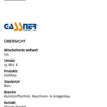
ÜBER­SICHT
Mitarbeitende weltweit
155
Umsatz
35 Mio. €
Produkte
Stahl­bau
Standort/e
Bürs
Branche
Kunst­stoff­tech­nik, Ma­schi­nen- & An­la­gen­bau
Kontakt
Mi­ri­am Sto­cker