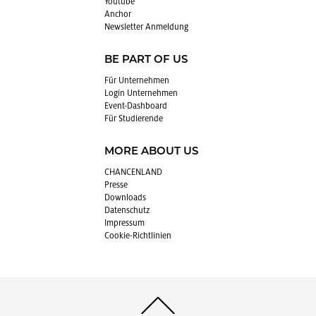
You­tube
An­chor
News­let­ter An­mel­dung
BE PART OF US
Für Un­ter­neh­men
Login Un­ter­neh­men
Event-Da­sh­board
Für Stu­die­ren­de
MORE ABOUT US
CHAN­CEN­LAND
Pres­se
Down­loads
Da­ten­schutz
Im­pres­sum
Coo­kie-Richt­li­ni­en