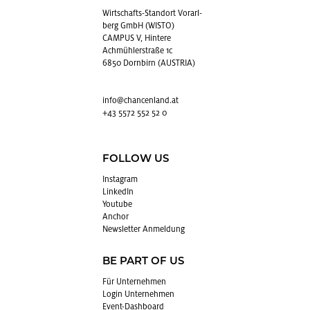
Wirt­schafts-Stand­ort Vor­arl­
berg GmbH (WISTO)
CAMPUS V, Hintere
Achmühlerstraße 1c
6850 Dornbirn (AUSTRIA)
info@​chancenland.​at
+43 5572 552 52 0
FOLLOW US
In­sta­gram
Lin­kedIn
You­tube
An­chor
News­let­ter An­mel­dung
BE PART OF US
Für Un­ter­neh­men
Login Un­ter­neh­men
Event-Da­sh­board