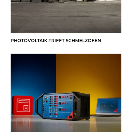
PHO­TO­VOL­TA­IK TRIFFT SCHMELZ­OFEN