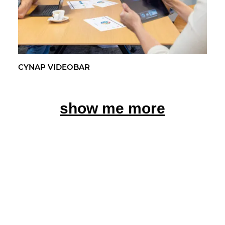
CYNAP VI­DEO­BAR
show me more