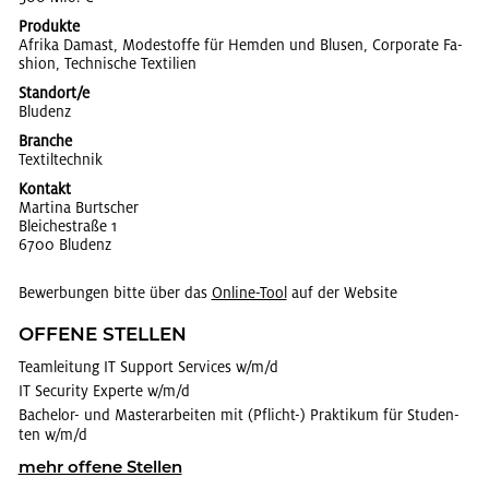
Produkte
Afri­ka Da­mast, Mo­de­stof­fe für Hem­den und Blu­sen, Cor­po­ra­te Fa­
shion, Tech­ni­sche Tex­ti­li­en
Standort/e
Blu­denz
Branche
Tex­til­tech­nik
Kontakt
Mar­ti­na Burt­s­cher
Blei­che­stra­ße 1
6700 Blu­denz
Bewerbungen bitte über das
On­line-Tool
auf der Website
OF­FE­NE STEL­LEN
Team­lei­tung IT Sup­port Ser­vices w/m/d
IT Se­cu­ri­ty Ex­per­te w/m/d
Ba­che­lor- und Mas­ter­ar­bei­ten mit (Pflicht-) Prak­ti­kum für Stu­den­
ten w/m/d
mehr of­fe­ne Stel­len