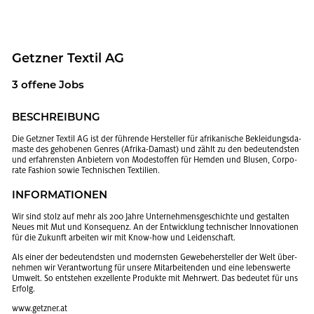
Getz­ner Tex­til AG
3 of­fe­ne Jobs
BE­SCHREI­BUNG
Die Getz­ner Tex­til AG ist der füh­ren­de Her­stel­ler für afri­ka­ni­sche Be­klei­dungs­da­
mas­te des ge­ho­be­nen Gen­res (Afri­ka-Da­mast) und zählt zu den be­deu­tends­ten
und er­fah­rens­ten An­bie­tern von Mo­de­stof­fen für Hem­den und Blu­sen, Cor­po­
ra­te Fa­shion sowie Tech­ni­schen Tex­ti­li­en.
IN­FOR­MA­TIO­NEN
Wir sind stolz auf mehr als 200 Jahre Un­ter­neh­mens­ge­schich­te und ge­stal­ten
Neues mit Mut und Kon­se­quenz. An der Ent­wick­lung tech­ni­scher In­no­va­tio­nen
für die Zu­kunft ar­bei­ten wir mit Know-how und Lei­den­schaft.
Als einer der be­deu­tends­ten und mo­derns­ten Ge­we­be­her­stel­ler der Welt über­
neh­men wir Ver­ant­wor­tung für un­se­re Mit­ar­bei­ten­den und eine le­bens­wer­te
Um­welt. So ent­ste­hen ex­zel­len­te Pro­duk­te mit Mehr­wert. Das be­deu­tet für uns
Er­folg.
www.​getzner.​at