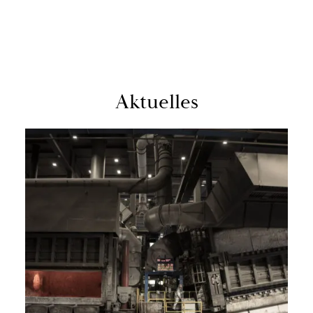
Ak­tu­el­les