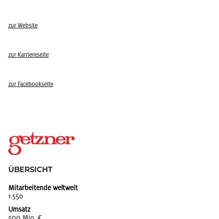
zur Web­site
zur Kar­rie­re­sei­te
zur Face­book­sei­te
ÜBER­SICHT
Mitarbeitende weltweit
1.550
Umsatz
500 Mio. €