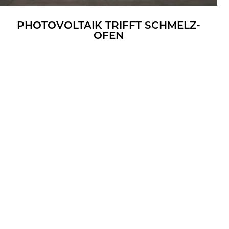
PHO­TO­VOL­TA­IK TRIFFT SCHMELZ­
OFEN