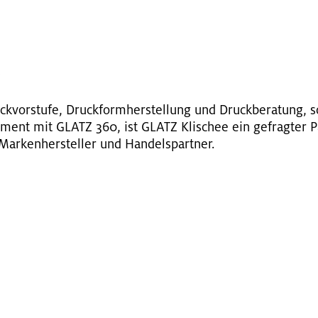
G
uck­vor­stu­fe, Druck­form­her­stel­lung und Druck­be­ra­tung, 
­ment mit GLATZ 360, ist GLATZ Kli­schee ein ge­frag­ter Pa
 Mar­ken­her­stel­ler und Han­dels­part­ner.