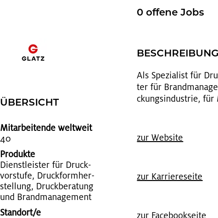
0 of­fe­ne Jobs
BE­SCHREI­BUN
Als Spe­zia­list für Dr
ter für Brand­ma­nage
ckungs­in­dus­trie, für
ÜBER­SICHT
Mitarbeitende weltweit
zur Web­site
40
Produkte
Dienst­leis­ter für Druck­
vor­stu­fe, Druck­form­her­
zur Kar­rie­re­sei­te
stel­lung, Druck­be­ra­tung
und Brand­ma­nage­ment
Standort/e
zur Face­book­sei­te