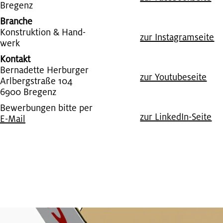
Bre­genz
Branche
Kon­struk­ti­on & Hand­
zur In­sta­gram­sei­te
werk
Kontakt
Ber­na­det­te Her­bur­ger
zur You­tube­sei­te
Arl­berg­stra­ße 104
6900 Bre­genz
Bewerbungen bitte per
zur Lin­kedIn-Seite
E-Mail