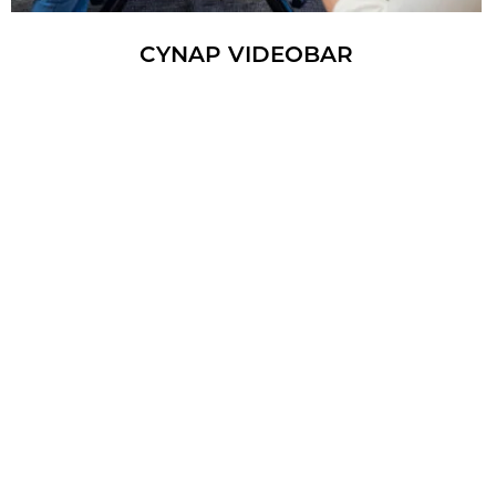
CYNAP VI­DEO­BAR