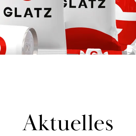
Ak­tu­el­les