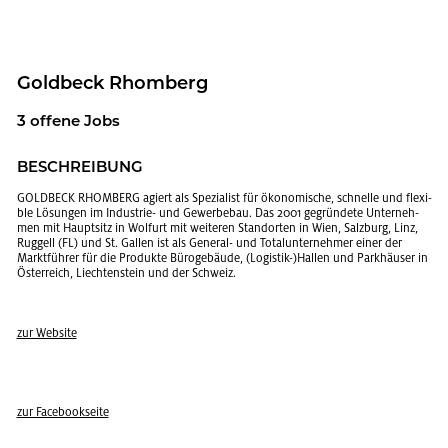
Gold­beck Rhom­berg
3 of­fe­ne Jobs
BE­SCHREI­BUNG
GOLD­BECK RHOM­BERG agiert als Spe­zia­list für öko­no­mi­sche, schnel­le und fle­xi­
ble Lö­sun­gen im In­dus­trie- und Ge­wer­be­bau. Das 2001 ge­grün­de­te Un­ter­neh­
men mit Haupt­sitz in Wol­furt mit wei­te­ren Stand­or­ten in Wien, Salz­burg, Linz,
Rug­gell (FL) und St. Gal­len ist als Ge­ne­ral- und To­tal­un­ter­neh­mer einer der
Markt­füh­rer für die Pro­duk­te Bü­ro­ge­bäu­de, (Lo­gis­tik-)Hal­len und Park­häu­ser in
Ös­ter­reich, Liech­ten­stein und der Schweiz.
zur Web­site
zur Face­book­sei­te