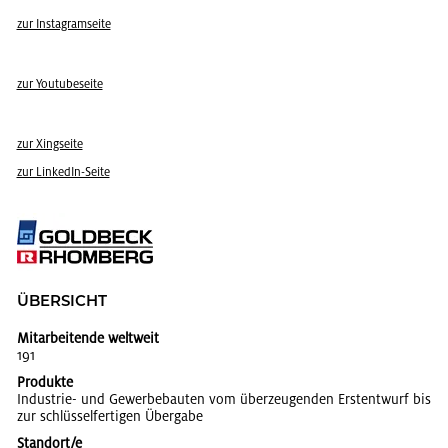
zur In­sta­gram­sei­te
zur You­tube­sei­te
zur Xing­sei­te
zur Lin­kedIn-Seite
ÜBER­SICHT
Mitarbeitende weltweit
191
Produkte
In­dus­trie- und Ge­wer­be­bau­ten vom über­zeu­gen­den Erst­ent­wurf bis
zur schlüs­sel­fer­ti­gen Über­ga­be
Standort/e