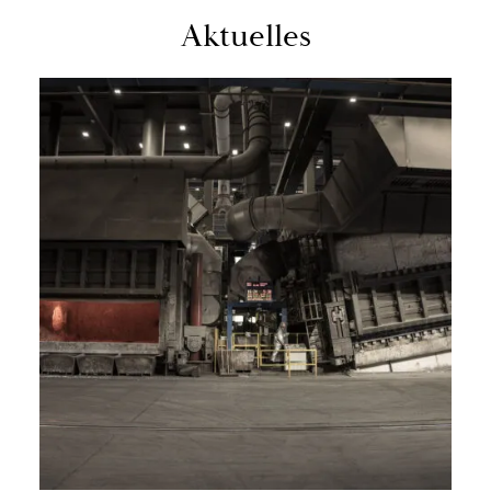
Ak­tu­el­les