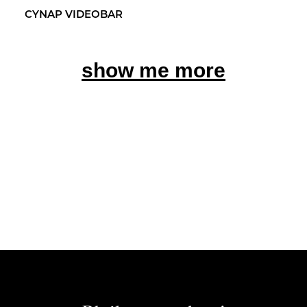
CYNAP VI­DEO­BAR
show me more