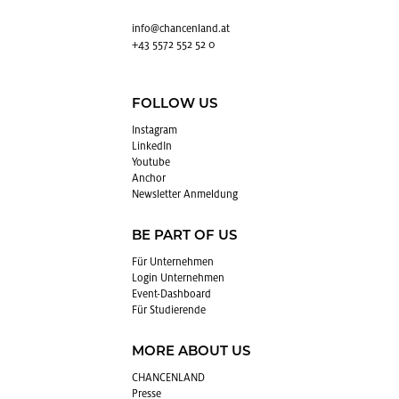
info@​chancenland.​at
+43 5572 552 52 0
FOLLOW US
In­sta­gram
Lin­kedIn
You­tube
An­chor
News­let­ter An­mel­dung
BE PART OF US
Für Un­ter­neh­men
Login Un­ter­neh­men
Event-Da­sh­board
Für Stu­die­ren­de
MORE ABOUT US
CHAN­CEN­LAND
Pres­se