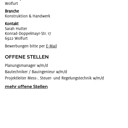
Wol­furt
Branche
Kon­struk­ti­on & Hand­werk
Kontakt
Sarah Hut­ter
Kon­rad-Dop­pel­mayr-Str. 17
6922 Wol­furt
Bewerbungen bitte per
E-Mail
OF­FE­NE STEL­LEN
Pla­nungs­ma­na­ger w/m/d
Bau­tech­ni­ker / Bau­in­ge­nieur w/m/d
Pro­jekt­lei­ter Mess-, Steu­er- und Re­ge­lungs­tech­nik w/m/d
mehr of­fe­ne Stel­len