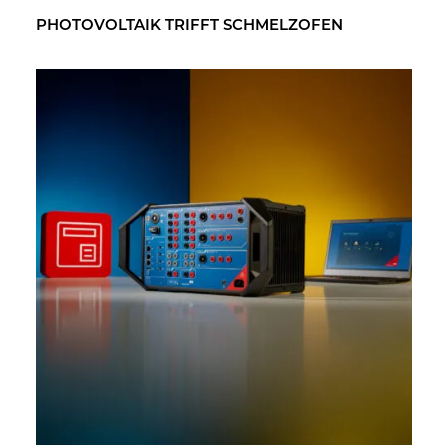
PHO­TO­VOL­TA­IK TRIFFT SCHMELZ­OFEN