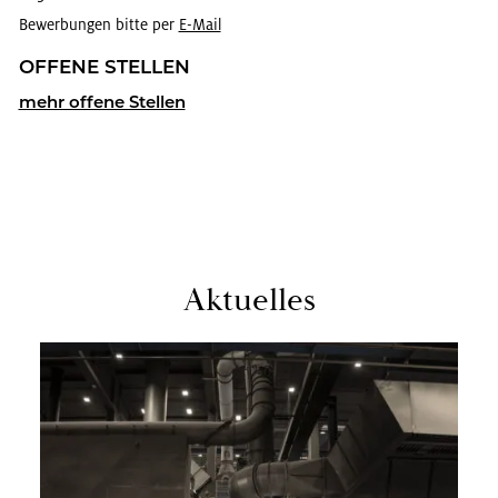
Bewerbungen bitte per
E-Mail
OF­FE­NE STEL­LEN
mehr of­fe­ne Stel­len
Ak­tu­el­les