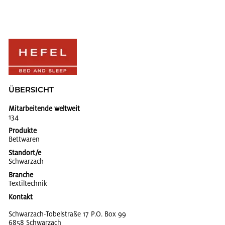
ÜBER­SICHT
Mitarbeitende weltweit
134
Produkte
Bett­wa­ren
Standort/e
Schwar­zach
Branche
Tex­til­tech­nik
Kontakt
Schwar­zach-To­bel­stra­ße 17 P.O. Box 99
6858 Schwar­zach