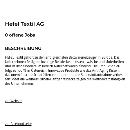
Hefel Tex­til AG
0 of­fe­ne Jobs
BE­SCHREI­BUNG
HEFEL Tex­til ge­hört zu den er­folg­reichs­ten Bett­wa­ren­er­zeu­ger in Eu­ro­pa. Das
Un­ter­neh­men fer­tig hoch­wer­ti­ge Bett­de­cken, -kis­sen, -wä­sche und Un­ter­bet­ten
und ist ins­be­son­de­re im Be­reich Na­tur­bett­wa­ren füh­rend. Die Pro­duk­ti­on er­
folgt zu 100 % in Ös­ter­reich. In­no­va­ti­ve Pro­duk­te wie das Anti-Aging Kis­sen,
das un­er­wünsch­te Schlaf­fal­ten ver­hin­dert und die Sauer­stoff­auf­nah­me ver­bes­
sert, oder die Well­ness Zir­ben-Ganz­jah­res­de­cke zei­gen die Wett­be­werbs­fä­hig­keit
des Un­ter­neh­mens.
zur Web­site
zur Face­book­sei­te