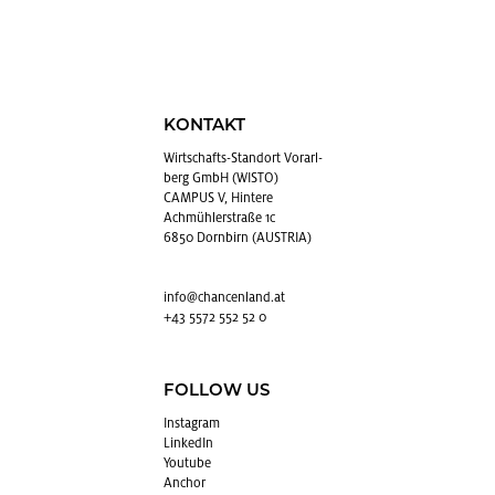
KONTAKT
Wirt­schafts-Stand­ort Vor­arl­
berg GmbH (WISTO)
CAMPUS V, Hintere
Achmühlerstraße 1c
6850 Dornbirn (AUSTRIA)
info@​chancenland.​at
+43 5572 552 52 0
FOLLOW US
In­sta­gram
Lin­kedIn
You­tube
An­chor