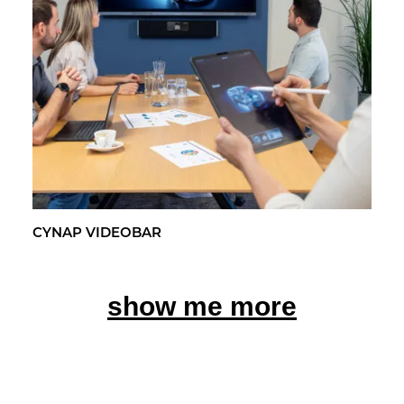
CYNAP VI­DEO­BAR
show me more