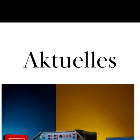
Ak­tu­el­les