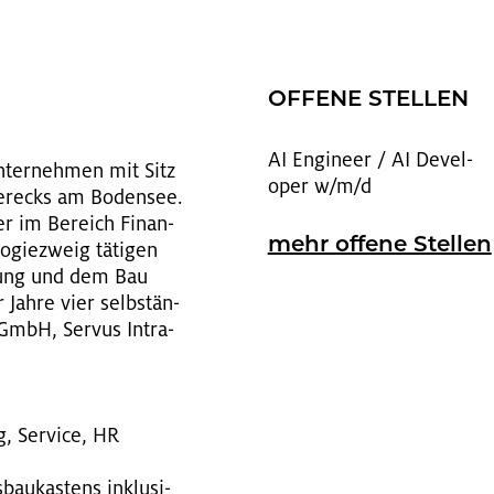
OF­FE­NE STEL­LEN
AI En­gi­neer / AI De­ve­l­
Un­ter­neh­men mit Sitz
oper w/m/d
e­r­ecks am Bo­den­see.
ter im Be­reich Fi­nan­
mehr of­fe­ne Stel­len
o­gie­zweig tä­ti­gen
k­lung und dem Bau
r Jahre vier selb­stän­
 GmbH, Ser­vus In­tra­
ng, Ser­vice, HR
bau­kas­tens in­klu­si­