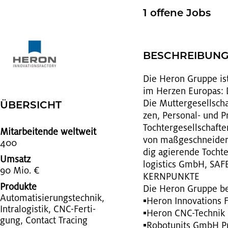
1 of­fe­ne Jobs
BE­SCHREI­BUN
Die Heron Grup­pe ist e
im Her­zen Eu­ro­pas: D
Die Mut­ter­ge­sell­sch
ÜBER­SICHT
zen, Per­so­nal- und Pr
Toch­ter­ge­sell­scha
Mitarbeitende weltweit
von ma­ß­ge­schnei­der
400
dig agie­ren­de Toch­t
Umsatz
lo­gi­stics GmbH, SAFE
90 Mio. €
KERN­PUNK­TE
Produkte
Die Heron Grup­pe be
Au­to­ma­ti­sie­rungs­tech­nik,
▪Heron In­no­va­tions F
In­tra­lo­gis­tik, CNC-Fer­ti­
▪Heron CNC-Tech­nik 
gung, Con­ta­ct Tra­cing
▪Ro­bo­tu­nits GmbH Pro­