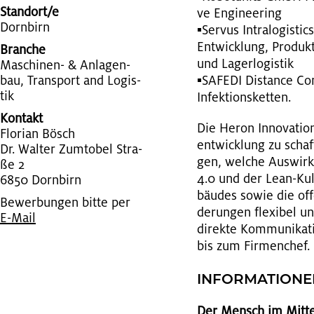
Standort/e
ve En­gi­nee­ring
Dorn­birn
▪Ser­vus In­tra­lo­gi­s
Ent­wick­lung, Pro­duk­
Branche
und La­ger­lo­gis­tik
Ma­schi­nen- & An­la­gen­
bau, Trans­port and Lo­gis­
▪SAFE­DI Di­s­tan­ce C
tik
In­fek­ti­ons­ket­ten.
Kontakt
Die Heron In­no­va­tio
Flo­ri­an Bösch
ent­wick­lung zu schaf
Dr. Wal­ter Zum­to­bel Stra­
gen, wel­che Aus­wir­ku
ße 2
4.0 und der Lean-Kul­t
6850 Dorn­birn
bäu­des sowie die of­f
Bewerbungen bitte per
de­run­gen fle­xi­bel u
E-Mail
di­rek­te Kom­mu­ni­ka
bis zum Fir­men­chef.
IN­FOR­MA­TIO­N
Der Mensch im Mit­te