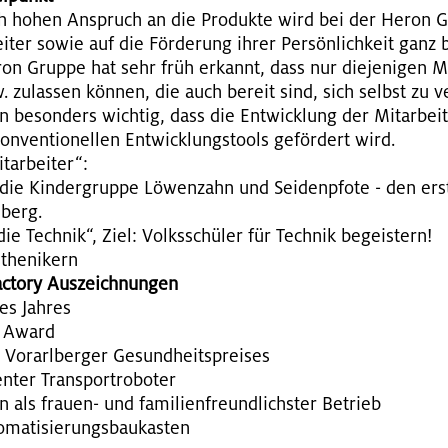
 hohen An­spruch an die Pro­duk­te wird bei der Heron Gr
ei­ter sowie auf die För­de­rung ihrer Per­sön­lich­keit ganz 
n Grup­pe hat sehr früh er­kannt, dass nur die­je­ni­gen Mit­
zw. zu­las­sen kön­nen, die auch be­reit sind, sich selbst zu v
be­son­ders wich­tig, dass die Ent­wick­lung der Mit­ar­bei­
on­ven­tio­nel­len Ent­wick­lungs­tools ge­för­dert wird.
ar­bei­ter“:
die Kin­der­grup­pe Lö­wen­zahn und Sei­den­pfo­te - den ers­t
­berg.
 die Tech­nik“, Ziel: Volks­schü­ler für Tech­nik be­geis­tern!
the­ni­kern
c­to­ry Aus­zeich­nun­gen
es Jah­res
n Award
Vor­arl­ber­ger Ge­sund­heits­prei­ses
en­ter Trans­port­ro­bo­ter
als frau­en- und fa­mi­li­en­freund­lichs­ter Be­trieb
­ma­ti­sie­rungs­bau­kas­ten