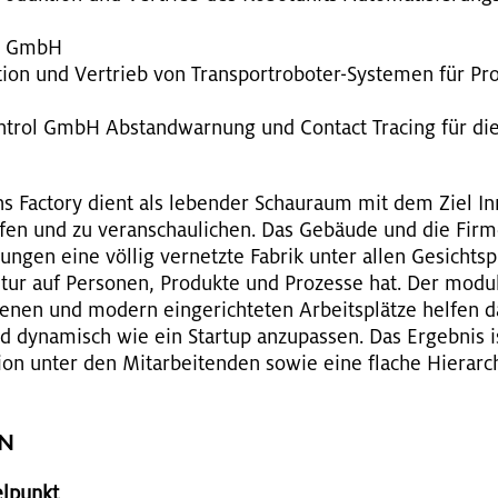
tics GmbH
ti­on und Ver­trieb von Trans­port­ro­bo­ter-Sys­te­men für Pro
on­t­rol GmbH Ab­stand­war­nung und Con­ta­ct Tra­cing für die
ns Fac­to­ry dient als le­ben­der Schau­raum mit dem Ziel In­n
­fen und zu ver­an­schau­li­chen. Das Ge­bäu­de und die Fir­me
n­gen eine völ­lig ver­netz­te Fa­brik unter allen Ge­sichts­p
ur auf Per­so­nen, Pro­duk­te und Pro­zes­se hat. Der mo­du
e­nen und mo­dern ein­ge­rich­te­ten Ar­beits­plät­ze hel­fen 
nd dy­na­misch wie ein Start­up an­zu­pas­sen. Das Er­geb­nis 
­ti­on unter den Mit­ar­bei­ten­den sowie eine fla­che Hier­ar
EN
l­punkt