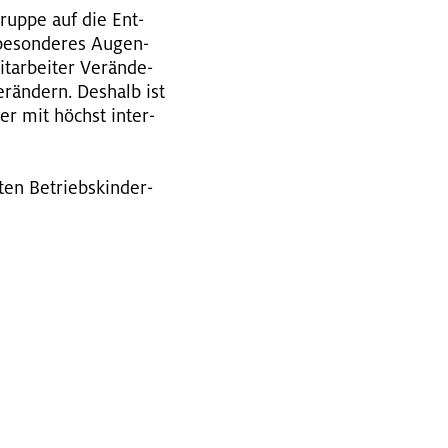
up­pe auf die Ent­
be­son­de­res Au­gen­
ar­bei­ter Ver­än­de­
er­än­dern. Des­halb ist
ter mit höchst in­ter­
en Be­triebs­kin­der­