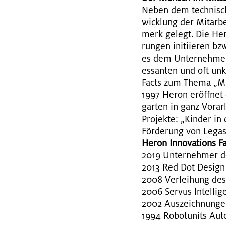
Neben dem tech­nisch
wick­lung der Mit­ar­b
merk ge­legt. Die Hero
run­gen in­iti­ie­ren b
es dem Un­ter­neh­men 
es­san­ten und oft un­k
Facts zum Thema „Mit­
1997 Heron er­öff­net 
gar­ten in ganz Vor­arl
Pro­jek­te: „Kin­der in
För­de­rung von Leg­as
Heron In­no­va­tions Fa
2019 Un­ter­neh­mer d
2013 Red Dot De­sig
2008 Ver­lei­hung des 
2006 Ser­vus In­tel­li­g
2002 Aus­zeich­nun­gen 
1994 Ro­bo­tu­nits Au­to