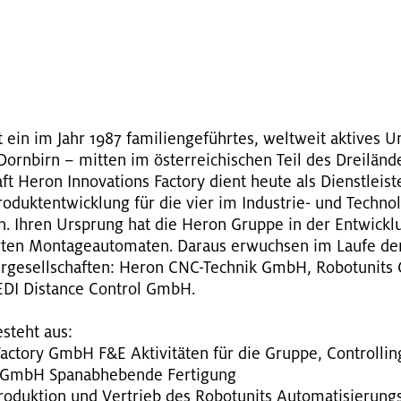
G
in im Jahr 1987 fa­mi­li­en­ge­führ­tes, welt­weit ak­ti­ves 
orn­birn – mit­ten im ös­ter­rei­chi­schen Teil des Drei­län­d
aft Heron In­no­va­tions Fac­to­ry dient heute als Dienst­leis­
o­dukt­ent­wick­lung für die vier im In­dus­trie- und Tech­no­l
f­ten. Ihren Ur­sprung hat die Heron Grup­pe in der Ent­wic
­ten Mon­ta­ge­au­to­ma­ten. Dar­aus er­wuch­sen im Laufe de
er­ge­sell­schaf­ten: Heron CNC-Tech­nik GmbH, Ro­bo­tu­nits
­DI Di­s­tan­ce Con­t­rol GmbH.
­steht aus:
ac­to­ry GmbH F&E Ak­ti­vi­tä­ten für die Grup­pe, Con­trol­li
GmbH Span­ab­he­ben­de Fer­ti­gung
duk­ti­on und Ver­trieb des Ro­bo­tu­nits Au­to­ma­ti­sie­rungs­