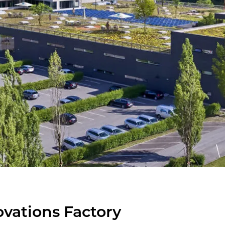
va­tions Fac­to­ry