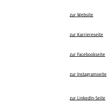
zur Web­site
zur Kar­rie­re­sei­te
zur Face­book­sei­te
zur In­sta­gram­sei­te
zur Lin­kedIn-Seite