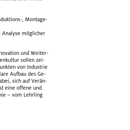
­duk­ti­ons-, Mon­ta­ge-
 Ana­ly­se mög­li­cher
o­va­ti­on und Wei­ter­
n­kul­tur sol­len zei­
unk­ten von In­dus­trie
­la­re Auf­bau des Ge­
dabei, sich auf Ver­än­
ist eine of­fe­ne und
­chie – vom Lehr­ling