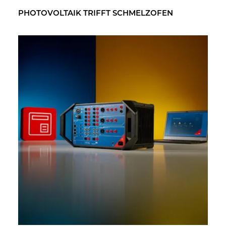
PHO­TO­VOL­TA­IK TRIFFT SCHMELZ­OFEN