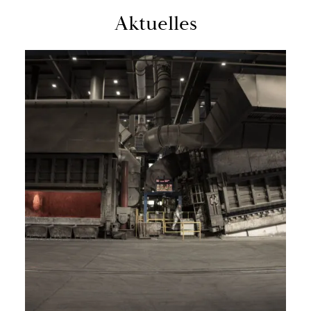
Ak­tu­el­les