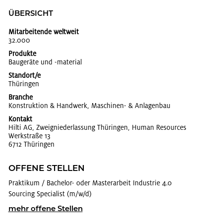
ÜBER­SICHT
Mitarbeitende weltweit
32.000
Produkte
Bau­ge­rä­te und -ma­te­ri­al
Standort/e
Thü­rin­gen
Branche
Kon­struk­ti­on & Hand­werk, Ma­schi­nen- & An­la­gen­bau
Kontakt
Hilti AG, Zweig­nie­der­las­sung Thü­rin­gen, Human Re­sour­ces
Werk­stra­ße 13
6712 Thü­rin­gen
OF­FE­NE STEL­LEN
Prak­ti­kum / Ba­che­lor- oder Mas­ter­ar­beit In­dus­trie 4.0
Sourcing Spe­cia­list (m/w/d)
mehr of­fe­ne Stel­len