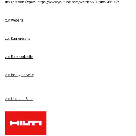
In­sights von Ex­pats:
https://​www.​youtube.​com/​watch?​v=EUN​msGB​6UGY
zur Web­site
zur Kar­rie­re­sei­te
zur Face­book­sei­te
zur In­sta­gram­sei­te
zur Lin­kedIn-Seite