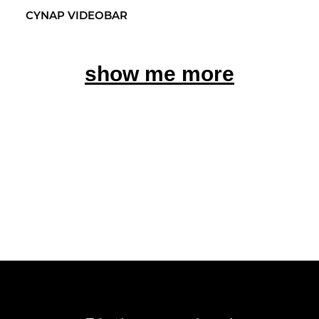
CYNAP VI­DEO­BAR
show me more