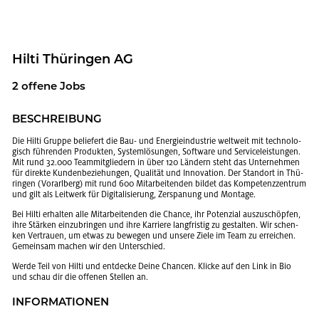
Hilti Thü­rin­gen AG
2 of­fe­ne Jobs
BE­SCHREI­BUNG
Die Hilti Grup­pe be­lie­fert die Bau- und En­er­gie­in­dus­trie welt­weit mit tech­no­lo­
gisch füh­ren­den Pro­duk­ten, Sys­tem­lö­sun­gen, Soft­ware und Ser­vice­leis­tun­gen.
Mit rund 32.000 Team­mit­glie­dern in über 120 Län­dern steht das Un­ter­neh­men
für di­rek­te Kun­den­be­zie­hun­gen, Qua­li­tät und In­no­va­ti­on. Der Stand­ort in Thü­
rin­gen (Vor­arl­berg) mit rund 600 Mit­ar­bei­ten­den bil­det das Kom­pe­tenz­zen­trum
und gilt als Leit­werk für Di­gi­ta­li­sie­rung, Zer­spa­nung und Mon­ta­ge.
Bei Hilti er­hal­ten alle Mit­ar­bei­ten­den die Chan­ce, ihr Po­ten­zi­al aus­zu­schöp­fen,
ihre Stär­ken ein­zu­brin­gen und ihre Kar­rie­re lang­fris­tig zu ge­stal­ten. Wir schen­
ken Ver­trau­en, um etwas zu be­we­gen und un­se­re Ziele im Team zu er­rei­chen.
Ge­mein­sam ma­chen wir den Un­ter­schied.
Werde Teil von Hilti und ent­de­cke Deine Chan­cen. Kli­cke auf den Link in Bio
und schau dir die of­fe­nen Stel­len an.
IN­FOR­MA­TIO­NEN