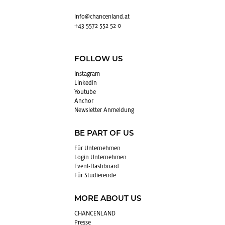
info@​chancenland.​at
+43 5572 552 52 0
FOLLOW US
In­sta­gram
Lin­kedIn
You­tube
An­chor
News­let­ter An­mel­dung
BE PART OF US
Für Un­ter­neh­men
Login Un­ter­neh­men
Event-Da­sh­board
Für Stu­die­ren­de
MORE ABOUT US
CHAN­CEN­LAND
Pres­se