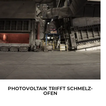
PHO­TO­VOL­TA­IK TRIFFT SCHMELZ­
OFEN