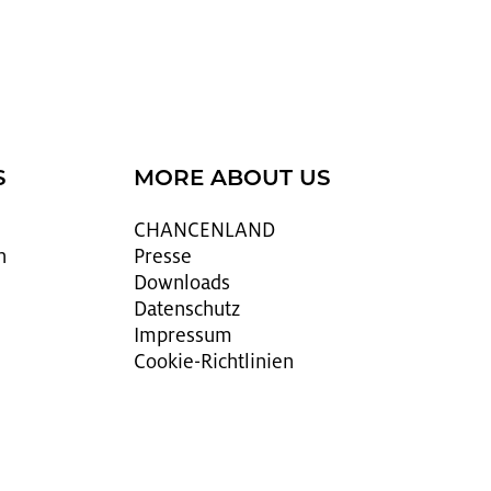
S
MORE ABOUT US
CHAN­CEN­LAND
n
Pres­se
Down­loads
Da­ten­schutz
Im­pres­sum
Coo­kie-Richt­li­ni­en