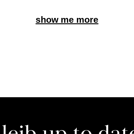
show me more
leib up to dat