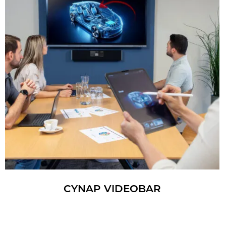
CYNAP VI­DEO­BAR