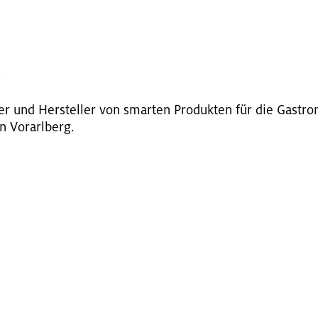
G
k­ler und Her­stel­ler von smar­ten Pro­duk­ten für die Gas­tro­
n Vor­arl­berg.