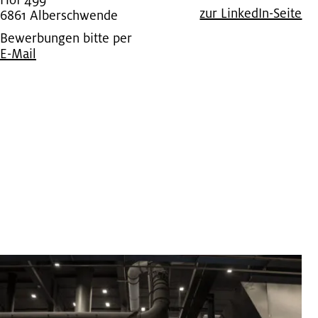
Hof 499
zur Lin­kedIn-Seite
6861 Al­ber­schwen­de
Bewerbungen bitte per
E-Mail