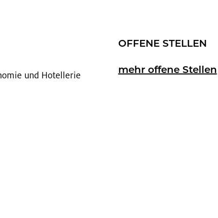
OF­FE­NE STEL­LEN
mehr of­fe­ne Stel­len
no­mie und Ho­tel­le­rie