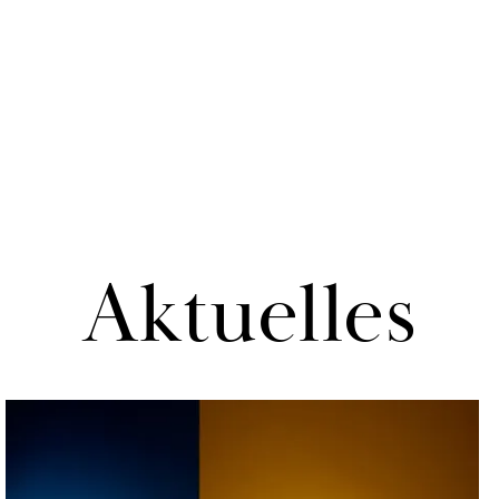
Ak­tu­el­les