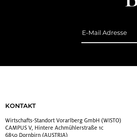
KONTAKT
Wirt­schafts-Stand­ort Vor­arl­berg GmbH (WISTO)
CAMPUS V, Hintere Achmühlerstraße 1c
6850 Dornbirn (AUSTRIA)