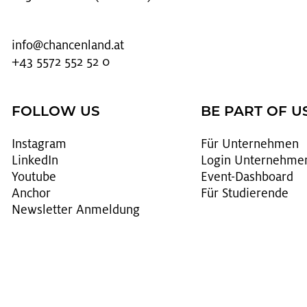
info@​chancenland.​at
+43 5572 552 52 0
FOLLOW US
BE PART OF U
In­sta­gram
Für Un­ter­neh­men
Lin­kedIn
Login Un­ter­neh­me
You­tube
Event-Da­sh­board
An­chor
Für Stu­die­ren­de
News­let­ter An­mel­dung