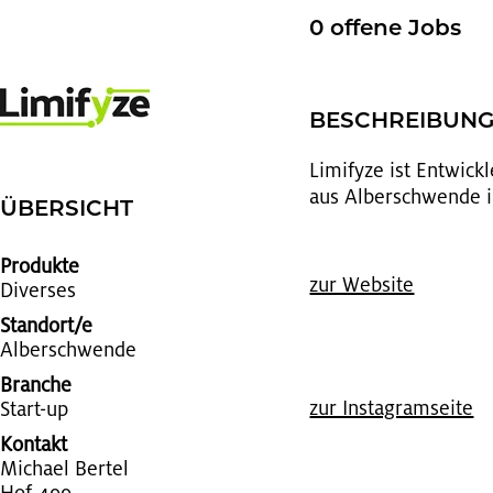
0 of­fe­ne Jobs
BE­SCHREI­BUN
Li­mi­fy­ze ist Ent­wic
aus Al­ber­schwen­de i
ÜBER­SICHT
Produkte
zur Web­site
Di­ver­ses
Standort/e
Al­ber­schwen­de
Branche
zur In­sta­gram­sei­te
Start-up
Kontakt
Mi­cha­el Ber­tel