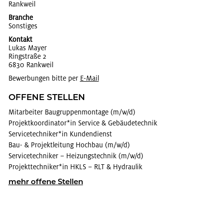
Rank­weil
Branche
Sons­ti­ges
Kontakt
Lukas Mayer
Ring­stra­ße 2
6830 Rank­weil
Bewerbungen bitte per
E-Mail
OF­FE­NE STEL­LEN
Mit­ar­bei­ter Bau­grup­pen­mon­ta­ge (m/w/d)
Pro­jekt­ko­or­di­na­tor*in Ser­vice & Ge­bäu­de­tech­nik
Ser­vice­tech­ni­ker*in Kun­den­dienst
Bau- & Pro­jekt­lei­tung Hoch­bau (m/w/d)
Ser­vice­tech­ni­ker – Hei­zungs­tech­nik (m/w/d)
Pro­jekt­tech­ni­ker*in HKLS – RLT & Hy­drau­lik
mehr of­fe­ne Stel­len