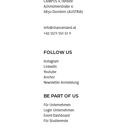
CAMPUS V, Hintere
Achmühlerstraße 1c
6850 Dornbirn (AUSTRIA)
info@​chancenland.​at
+43 5572 552 52 0
FOLLOW US
In­sta­gram
Lin­kedIn
You­tube
An­chor
News­let­ter An­mel­dung
BE PART OF US
Für Un­ter­neh­men
Login Un­ter­neh­men
Event-Da­sh­board
Für Stu­die­ren­de