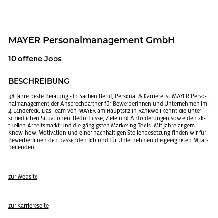
MAYER Per­so­nal­ma­nage­ment GmbH
10 of­fe­ne Jobs
BE­SCHREI­BUNG
38 Jahre beste Be­ra­tung - In Sa­chen Beruf, Per­so­nal & Kar­rie­re ist MAYER Per­so­
nal­ma­nage­ment der An­sprech­part­ner für Be­wer­be­rIn­nen und Un­ter­neh­men im
4-Län­der­eck. Das Team von MAYER am Haupt­sitz in Rank­weil kennt die un­ter­
schied­li­chen Si­tua­tio­nen, Be­dürf­nis­se, Ziele und An­for­de­run­gen sowie den ak­
tu­el­len Ar­beits­markt und die gän­gigs­ten Mar­ke­ting-Tools. Mit jah­re­lan­gem
Know-how, Mo­ti­va­ti­on und einer nach­hal­ti­gen Stel­len­be­set­zung fin­den wir für
Be­wer­be­rIn­nen den pas­sen­den Job und für Un­ter­neh­men die ge­eig­ne­ten Mit­ar­
bei­ten­den.
zur Web­site
zur Kar­rie­re­sei­te