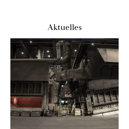
Ak­tu­el­les