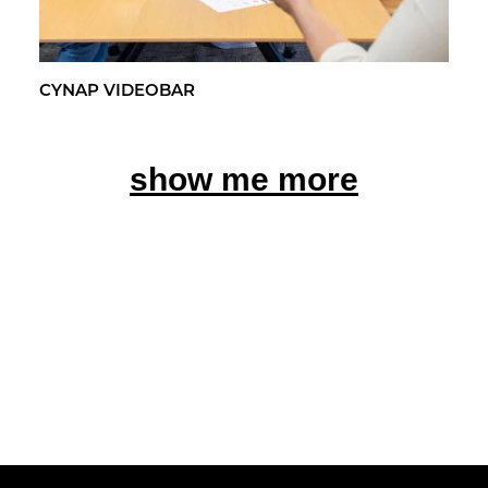
CYNAP VI­DEO­BAR
show me more