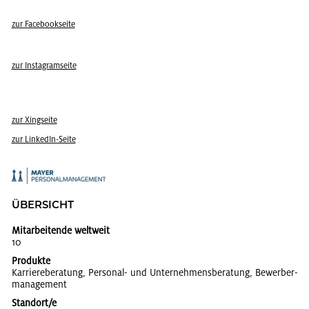
zur Face­book­sei­te
zur In­sta­gram­sei­te
zur Xing­sei­te
zur Lin­kedIn-Seite
ÜBER­SICHT
Mitarbeitende weltweit
10
Produkte
Kar­rie­re­be­ra­tung, Per­so­nal- und Un­ter­neh­mens­be­ra­tung, Be­wer­ber­
ma­nage­ment
Standort/e