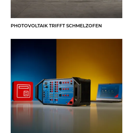
PHO­TO­VOL­TA­IK TRIFFT SCHMELZ­OFEN