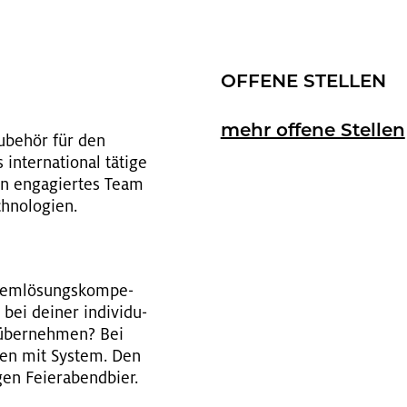
OF­FE­NE STEL­LEN
mehr of­fe­ne Stel­len
Zu­be­hör für den
­ter­na­tio­nal tä­ti­ge
n en­ga­gier­tes Team
­no­lo­gi­en.
lem­lö­sungs­kom­pe­
bei dei­ner in­di­vi­du­
g über­neh­men? Bei
­sen mit Sys­tem. Den
gen Fei­er­abend­bier.