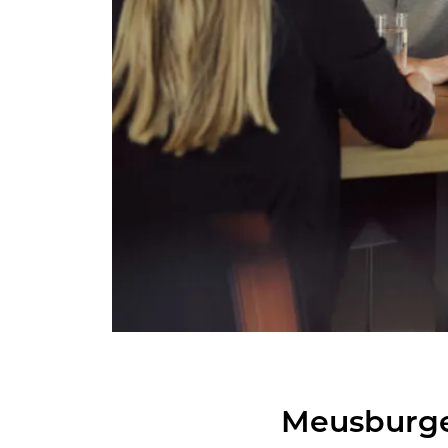
Meus­bur­