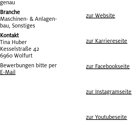
ge­nau
Branche
zur Web­site
Ma­schi­nen- & An­la­gen­
bau, Sons­ti­ges
Kontakt
zur Kar­rie­re­sei­te
Tina Huber
Kes­sel­stra­ße 42
6960 Wol­furt
Bewerbungen bitte per
zur Face­book­sei­te
E-Mail
zur In­sta­gram­sei­te
zur You­tube­sei­te