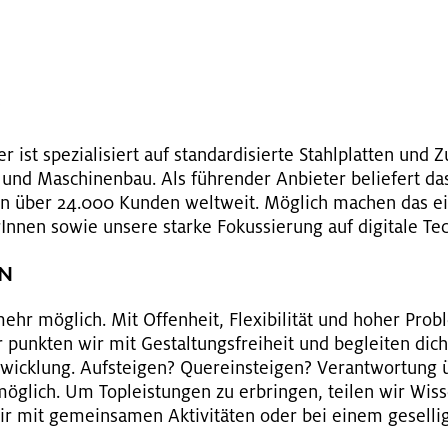
G
ist spe­zia­li­siert auf stan­dar­di­sier­te Stahl­plat­ten und 
d Ma­schi­nen­bau. Als füh­ren­der An­bie­ter be­lie­fert das in
h­men über 24.000 Kun­den welt­weit. Mög­lich ma­chen das ei
rIn­nen sowie un­se­re star­ke Fo­kus­sie­rung auf di­gi­ta­le Tech
EN
r mög­lich. Mit Of­fen­heit, Fle­xi­bi­li­tät und hoher Pro­b
r punk­ten wir mit Ge­stal­tungs­frei­heit und be­glei­ten dich 
nt­wick­lung. Auf­stei­gen? Quer­ein­stei­gen? Ver­ant­wor­tun
ög­lich. Um Top­leis­tun­gen zu er­brin­gen, tei­len wir Wis
ir mit ge­mein­sa­men Ak­ti­vi­tä­ten oder bei einem ge­sel­li­