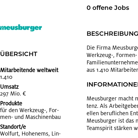
0 of­fe­ne Jobs
BE­SCHREI­BUN
Die Firma Meus­bur­ger 
ÜBER­SICHT
Werk­zeug-, For­men- un
Fa­mi­li­en­un­ter­ne
aus 1.410 Mit­ar­bei­te­
Mitarbeitende weltweit
1.410
IN­FOR­MA­TIO­N
Umsatz
297 Mio. €
Meus­bur­ger macht meh
Produkte
tenz. Als Ar­beit­ge­be
für den Werk­zeug-, For­
el­len be­ruf­li­chen E
men- und Ma­schi­nen­bau
Meus­bur­ger ist das m
Standort/e
Team­spi­rit stär­ken w
Wol­furt, Ho­hen­ems, Lin­