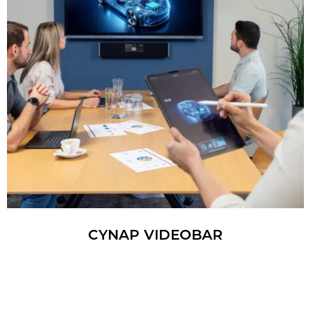
CYNAP VI­DEO­BAR