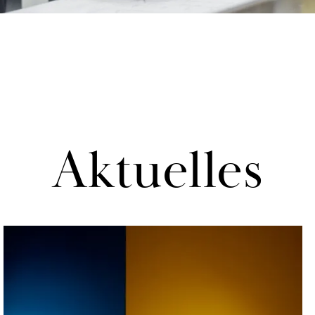
Ak­tu­el­les