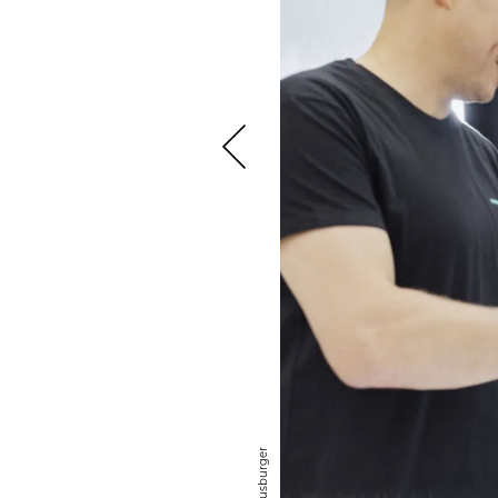
Meus­bur­ger