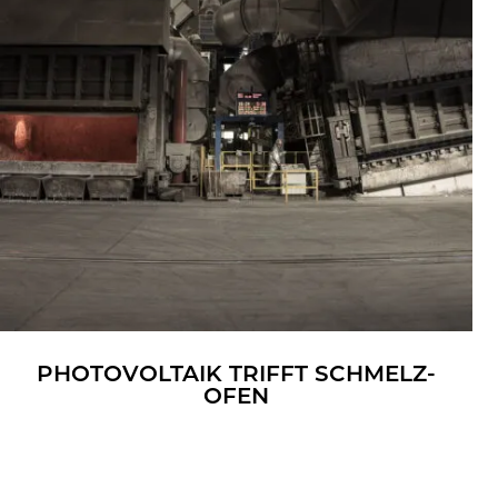
PHO­TO­VOL­TA­IK TRIFFT SCHMELZ­
OFEN