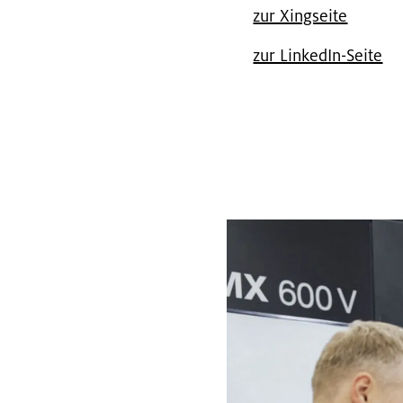
zur Xing­sei­te
zur Lin­kedIn-Seite