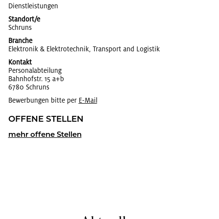
Dienst­leis­tun­gen
Standort/e
Schruns
Branche
Elek­tro­nik & Elek­tro­tech­nik, Trans­port and Lo­gis­tik
Kontakt
Per­so­nal­ab­tei­lung
Bahn­hofstr. 15 a+b
6780 Schruns
Bewerbungen bitte per
E-Mail
OF­FE­NE STEL­LEN
mehr of­fe­ne Stel­len