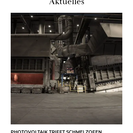
Ak­tu­el­les
PHO­TO­VOL­TA­IK TRIFFT SCHMELZ­OFEN