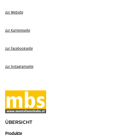
zur Web­site
zur Kar­rie­re­sei­te
zur Face­book­sei­te
zur In­sta­gram­sei­te
ÜBER­SICHT
Produkte