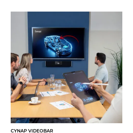
CYNAP VI­DEO­BAR