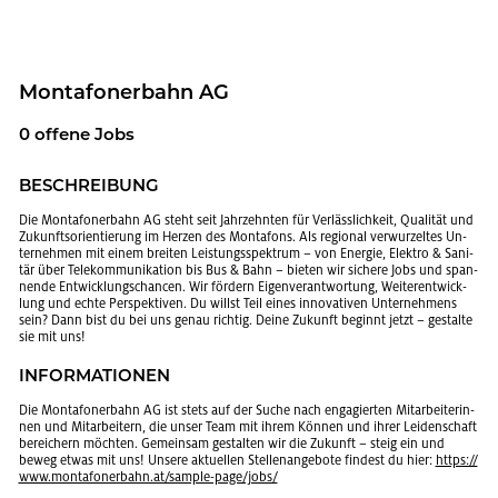
Mon­ta­fo­ner­bahn AG
0 of­fe­ne Jobs
BE­SCHREI­BUNG
Die Mon­ta­fo­ner­bahn AG steht seit Jahr­zehn­ten für Ver­läss­lich­keit, Qua­li­tät und
Zu­kunfts­ori­en­tie­rung im Her­zen des Mon­ta­fons. Als re­gio­nal ver­wur­zel­tes Un­
ter­neh­men mit einem brei­ten Leis­tungs­spek­trum – von En­er­gie, Elek­tro & Sa­ni­
tär über Te­le­kom­mu­ni­ka­ti­on bis Bus & Bahn – bie­ten wir si­che­re Jobs und span­
nen­de Ent­wick­lungs­chan­cen. Wir för­dern Ei­gen­ver­ant­wor­tung, Wei­ter­ent­wick­
lung und echte Per­spek­ti­ven. Du willst Teil eines in­no­va­ti­ven Un­ter­neh­mens
sein? Dann bist du bei uns genau rich­tig. Deine Zu­kunft be­ginnt jetzt – ge­stal­te
sie mit uns!
IN­FOR­MA­TIO­NEN
Die Mon­ta­fo­ner­bahn AG ist stets auf der Suche nach en­ga­gier­ten Mit­ar­bei­te­rin­
nen und Mit­ar­bei­tern, die unser Team mit ihrem Kön­nen und ihrer Lei­den­schaft
be­rei­chern möch­ten. Ge­mein­sam ge­stal­ten wir die Zu­kunft – steig ein und
beweg etwas mit uns! Un­se­re ak­tu­el­len Stel­len­an­ge­bo­te fin­dest du hier:
https://​
www.​mon​tafo​nerb​ahn.​at/​sample-​page/​jobs/