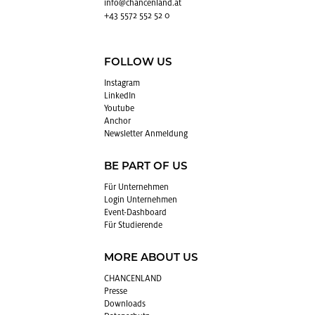
info@​chancenland.​at
+43 5572 552 52 0
FOLLOW US
In­sta­gram
Lin­kedIn
You­tube
An­chor
News­let­ter An­mel­dung
BE PART OF US
Für Un­ter­neh­men
Login Un­ter­neh­men
Event-Da­sh­board
Für Stu­die­ren­de
MORE ABOUT US
CHAN­CEN­LAND
Pres­se
Down­loads