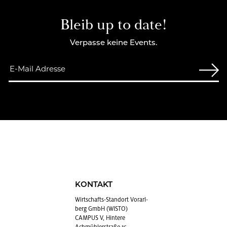
Bleib up to date!
Verpasse keine Events.
KONTAKT
Wirt­schafts-Stand­ort Vor­arl­
berg GmbH (WISTO)
CAMPUS V, Hintere