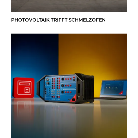
PHO­TO­VOL­TA­IK TRIFFT SCHMELZ­OFEN