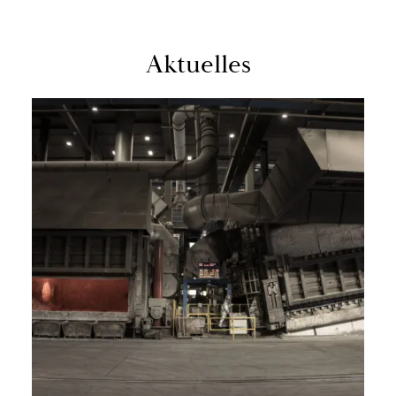
Ak­tu­el­les