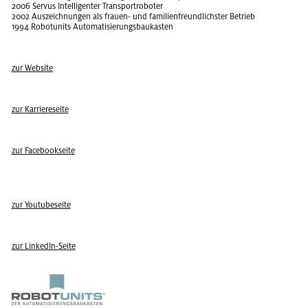
2006 Ser­vus In­tel­li­gen­ter Trans­port­ro­bo­ter
2002 Aus­zeich­nun­gen als frau­en- und fa­mi­li­en­freund­lichs­ter Be­trieb
1994 Ro­bo­tu­nits Au­to­ma­ti­sie­rungs­bau­kas­ten
zur Web­site
zur Kar­rie­re­sei­te
zur Face­book­sei­te
zur You­tube­sei­te
zur Lin­kedIn-Seite