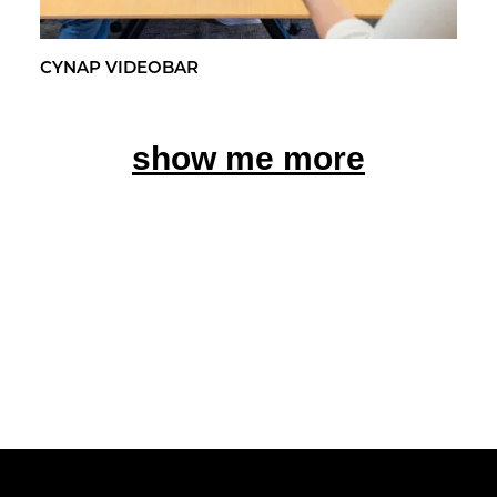
CYNAP VI­DEO­BAR
show me more