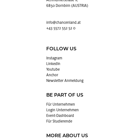
Achmühlerstraße 1c
6850 Dornbirn (AUSTRIA)
info@​chancenland.​at
+43 5572 552 52 0
FOLLOW US
In­sta­gram
Lin­kedIn
You­tube
An­chor
News­let­ter An­mel­dung
BE PART OF US
Für Un­ter­neh­men
Login Un­ter­neh­men
Event-Da­sh­board
Für Stu­die­ren­de
MORE ABOUT US