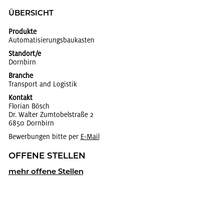
ÜBER­SICHT
Produkte
Au­to­ma­ti­sie­rungs­bau­kas­ten
Standort/e
Dorn­birn
Branche
Trans­port and Lo­gis­tik
Kontakt
Flo­ri­an Bösch
Dr. Wal­ter Zum­to­bel­stra­ße 2
6850 Dorn­birn
Bewerbungen bitte per
E-Mail
OF­FE­NE STEL­LEN
mehr of­fe­ne Stel­len