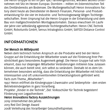
Die Heron Grup­pe ist ein im Jahr 1987 fa­mi­li­en­ge­führ­tes, welt­weit ak­ti­ves Un­ter­
neh­men mit Sitz im Her­zen Eu­ro­pas: Dorn­birn – mit­ten im ös­ter­rei­chi­schen Teil
des Drei­län­de­r­ecks am Bo­den­see. Die Mut­ter­ge­sell­schaft Heron In­no­va­tions Fac­
to­ry dient heute als Dienst­leis­ter im Be­reich Fi­nan­zen, Per­so­nal- und Pro­dukt­
ent­wick­lung für die vier im In­dus­trie- und Tech­no­lo­gie­zweig tä­ti­gen Toch­ter­ge­
sell­schaf­ten. Ihren Ur­sprung hat die Heron Grup­pe in der Ent­wick­lung und dem
Bau von ma­ß­ge­schnei­der­ten Mon­ta­ge­au­to­ma­ten. Dar­aus er­wuch­sen im Laufe
der Jahre vier selb­stän­dig agie­ren­de Toch­ter­ge­sell­schaf­ten: Heron CNC-Tech­nik
GmbH, Ro­bo­tu­nits GmbH, Ser­vus In­tra­lo­gi­stics GmbH, SAFE­DI Di­s­tan­ce Con­t­rol
GmbH.
IN­FOR­MA­TIO­NEN
Der Mensch im Mit­tel­punkt
Neben dem tech­nisch hohen An­spruch an die Pro­duk­te wird bei der Heron
Grup­pe auf die Ent­wick­lung der Mit­ar­bei­ter sowie auf die För­de­rung ihrer Per­
sön­lich­keit ganz be­son­de­res Au­gen­merk ge­legt. Die Heron Grup­pe hat sehr früh
er­kannt, dass nur die­je­ni­gen Mit­ar­bei­ter Ver­än­de­run­gen in­iti­ie­ren bzw. zu­las­sen
kön­nen, die auch be­reit sind, sich selbst zu ver­än­dern. Des­halb ist es dem Un­
ter­neh­men be­son­ders wich­tig, dass die Ent­wick­lung der Mit­ar­bei­ter mit höchst
in­ter­es­san­ten und oft un­kon­ven­tio­nel­len Ent­wick­lungs­tools ge­för­dert wird.
Facts zum Thema „Mit­ar­bei­ter“:
1997 Heron er­öff­net die Kin­der­grup­pe Lö­wen­zahn und Sei­den­pfo­te - den ers­ten
Be­triebs­kin­der­gar­ten in ganz Vor­arl­berg.
Pro­jek­te: „Kin­der in die Tech­nik“, Ziel: Volks­schü­ler für Tech­nik be­geis­tern!
För­de­rung von Leg­asthe­ni­kern
Heron In­no­va­tions Fac­to­ry Aus­zeich­nun­gen
2019 Un­ter­neh­mer des Jah­res
2013 Red Dot De­sign Award
2008 Ver­lei­hung des Vor­arl­ber­ger Ge­sund­heits­prei­ses