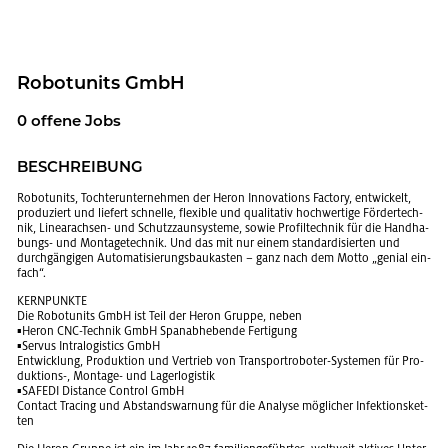
Ro­bo­tu­nits GmbH
0 of­fe­ne Jobs
BE­SCHREI­BUNG
Ro­bo­tu­nits, Toch­ter­un­ter­neh­men der Heron In­no­va­tions Fac­to­ry, ent­wi­ckelt,
pro­du­ziert und lie­fert schnel­le, fle­xi­ble und qua­li­ta­tiv hoch­wer­ti­ge För­der­tech­
nik, Li­near­ach­sen- und Schutz­zaun­sys­te­me, sowie Pro­fil­tech­nik für die Hand­ha­
bungs- und Mon­ta­ge­tech­nik. Und das mit nur einem stan­dar­di­sier­ten und
durch­gän­gi­gen Au­to­ma­ti­sie­rungs­bau­kas­ten – ganz nach dem Motto „ge­ni­al ein­
fach“.
KERN­PUNK­TE
Die Ro­bo­tu­nits GmbH ist Teil der Heron Grup­pe, neben
▪Heron CNC-Tech­nik GmbH Span­ab­he­ben­de Fer­ti­gung
▪Ser­vus In­tra­lo­gi­stics GmbH
Ent­wick­lung, Pro­duk­ti­on und Ver­trieb von Trans­port­ro­bo­ter-Sys­te­men für Pro­
duk­ti­ons-, Mon­ta­ge- und La­ger­lo­gis­tik
▪SAFE­DI Di­s­tan­ce Con­t­rol GmbH
Con­ta­ct Tra­cing und Ab­stands­war­nung für die Ana­ly­se mög­li­cher In­fek­ti­ons­ket­
ten