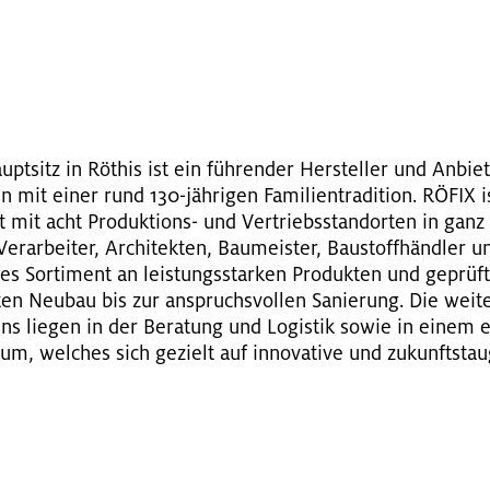
G
­sitz in Rö­this ist ein füh­ren­der Her­stel­ler und An­bie­
 mit einer rund 130-jäh­ri­gen Fa­mi­li­en­tra­di­ti­on. RÖFIX i
aft mit acht Pro­duk­ti­ons- und Ver­triebs­stand­or­ten in ganz
r­ar­bei­ter, Ar­chi­tek­ten, Bau­meis­ter, Bau­stoff­händ­ler
tes Sor­ti­ment an leis­tungs­star­ken Pro­duk­ten und ge­prüf
en­ten Neu­bau bis zur an­spruchs­vol­len Sa­nie­rung. Die wei­
s lie­gen in der Be­ra­tung und Lo­gis­tik sowie in einem e
m, wel­ches sich ge­zielt auf in­no­va­ti­ve und zu­kunfts­taug