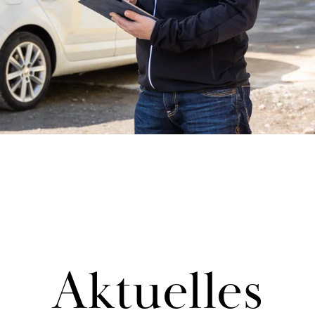
Ak­tu­el­les