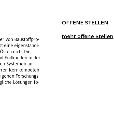
OF­FE­NE STEL­LEN
mehr of­fe­ne Stel­len
ter von Bau­stoff­pro­
st eine ei­gen­stän­di­
 Ös­ter­reich. Die
 und End­kun­den in der
­ten Sys­te­men an:
te­ren Kern­kom­pe­ten­
i­ge­nen For­schungs-
­li­che Lö­sun­gen fo­