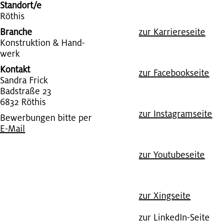
Standort/e
Rö­this
Branche
zur Kar­rie­re­sei­te
Kon­struk­ti­on & Hand­
werk
Kontakt
zur Face­book­sei­te
San­dra Frick
Bad­stra­ße 23
6832 Rö­this
zur In­sta­gram­sei­te
Bewerbungen bitte per
E-Mail
zur You­tube­sei­te
zur Xing­sei­te
zur Lin­kedIn-Seite