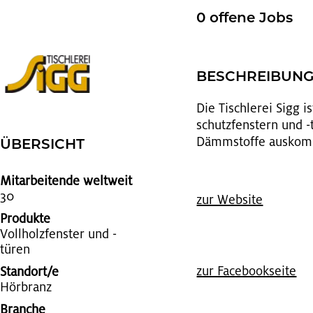
0 of­fe­ne Jobs
BE­SCHREI­BUN
Die Tisch­le­rei Sigg is
schutz­fens­tern und -
Dämm­stof­fe aus­kom
ÜBER­SICHT
Mitarbeitende weltweit
30
zur Web­site
Produkte
Voll­holz­fens­ter und -
türen
zur Face­book­sei­te
Standort/e
Hör­branz
Branche