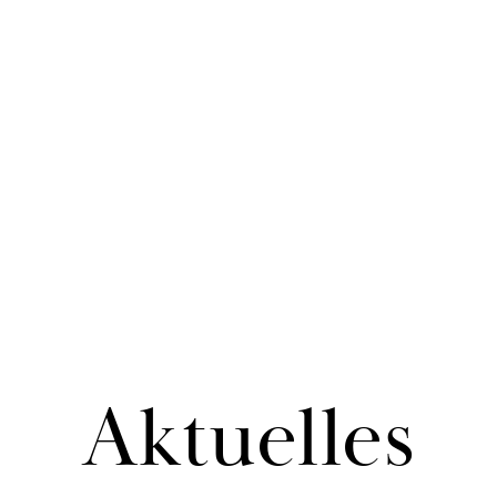
Ak­tu­el­les