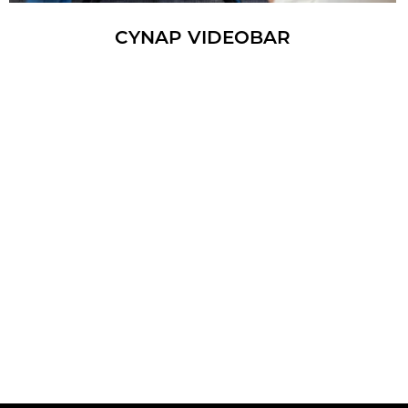
CYNAP VI­DEO­BAR