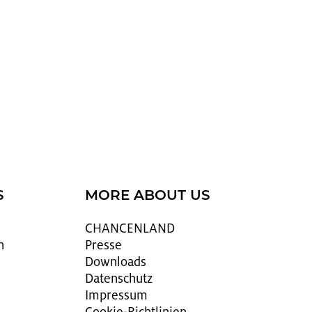
S
MORE ABOUT US
CHAN­CEN­LAND
n
Pres­se
Down­loads
Da­ten­schutz
Im­pres­sum