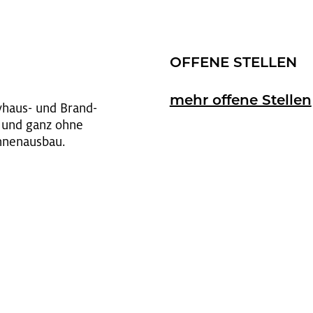
OF­FE­NE STEL­LEN
mehr of­fe­ne Stel­len
­siv­haus- und Brand­
nd und ganz ohne
nen­aus­bau.