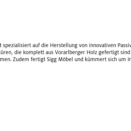
G
t spe­zia­li­siert auf die Her­stel­lung von in­no­va­ti­ven Pas
türen, die kom­plett aus Vor­arl­ber­ger Holz ge­fer­tigt si
­men. Zudem fer­tigt Sigg Möbel und küm­mert sich um In­