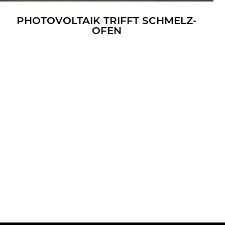
PHO­TO­VOL­TA­IK TRIFFT SCHMELZ­
OFEN