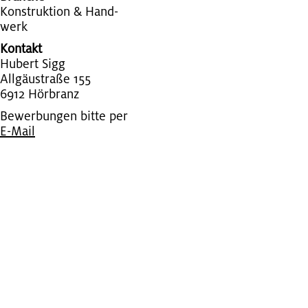
Kon­struk­ti­on & Hand­
werk
Kontakt
Hu­bert Sigg
All­gäu­stra­ße 155
6912 Hör­branz
Bewerbungen bitte per
E-Mail