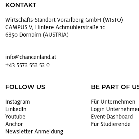
KONTAKT
Wirt­schafts-Stand­ort Vor­arl­berg GmbH (WISTO)
CAMPUS V, Hintere Achmühlerstraße 1c
6850 Dornbirn (AUSTRIA)
info@​chancenland.​at
+43 5572 552 52 0
FOLLOW US
BE PART OF U
In­sta­gram
Für Un­ter­neh­men
Lin­kedIn
Login Un­ter­neh­me
You­tube
Event-Da­sh­board
An­chor
Für Stu­die­ren­de
News­let­ter An­mel­dung