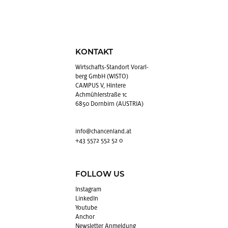
KONTAKT
Wirt­schafts-Stand­ort Vor­arl­
berg GmbH (WISTO)
CAMPUS V, Hintere
Achmühlerstraße 1c
6850 Dornbirn (AUSTRIA)
info@​chancenland.​at
+43 5572 552 52 0
FOLLOW US
In­sta­gram
Lin­kedIn
You­tube
An­chor
News­let­ter An­mel­dung