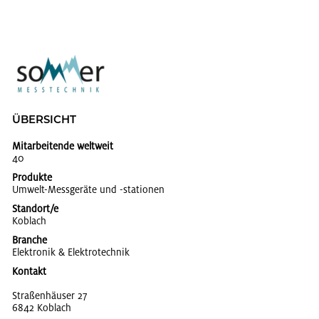
ÜBER­SICHT
Mitarbeitende weltweit
40
Produkte
Um­welt-Mess­ge­rä­te und -sta­tio­nen
Standort/e
Kob­lach
Branche
Elek­tro­nik & Elek­tro­tech­nik
Kontakt
Stra­ßen­häu­ser 27
6842 Kob­lach