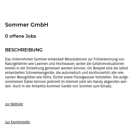
Som­mer GmbH
0 of­fe­ne Jobs
BE­SCHREI­BUNG
Das Un­ter­neh­men Som­mer ent­wi­ckelt Mess­sta­tio­nen zur Früh­erken­nung von
Na­tur­ge­fah­ren wie La­wi­nen und Hoch­was­ser, wobei die Ge­fah­ren­si­tua­tio­nen
be­reits in der Ent­ste­hung ge­mes­sen wer­den kön­nen. Ein Bei­spiel sind die selbst
ent­wi­ckel­ten Schnee­mess­ge­rä­te, die au­to­ma­tisch und kon­ti­nu­ier­lich alle re­le­
van­ten Mess­grö­ßen wie Höhe, Dich­te sowie Flüs­sig­was­ser fest­stel­len. Die auf­ge­
nom­me­nen Daten kön­nen je­der­zeit im In­ter­net oder am Handy ab­ge­ru­fen wer­
den. Auch in der Ant­ark­tis kom­men Ge­rä­te von Som­mer zum Ein­satz.
zur Web­site
zur Kar­rie­re­sei­te