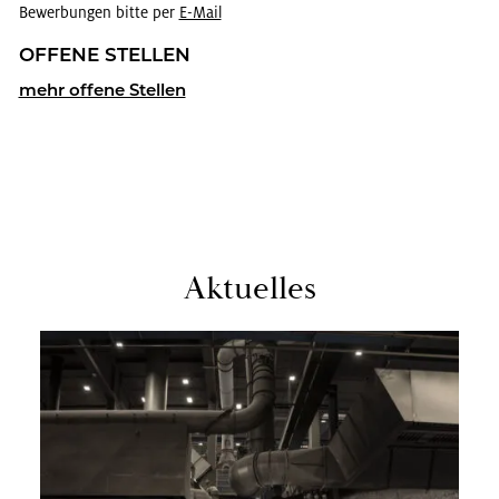
Bewerbungen bitte per
E-Mail
OF­FE­NE STEL­LEN
mehr of­fe­ne Stel­len
Ak­tu­el­les