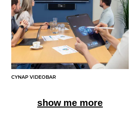
CYNAP VI­DEO­BAR
show me more