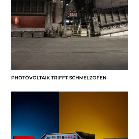
PHO­TO­VOL­TA­IK TRIFFT SCHMELZ­OFEN