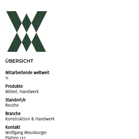
ÜBER­SICHT
Mitarbeitende weltweit
11
Produkte
Möbel, Hand­werk
Standort/e
Reu­the
Branche
Kon­struk­ti­on & Hand­werk
Kontakt
Wolf­gang Meus­bur­ger
Plat­ten 137