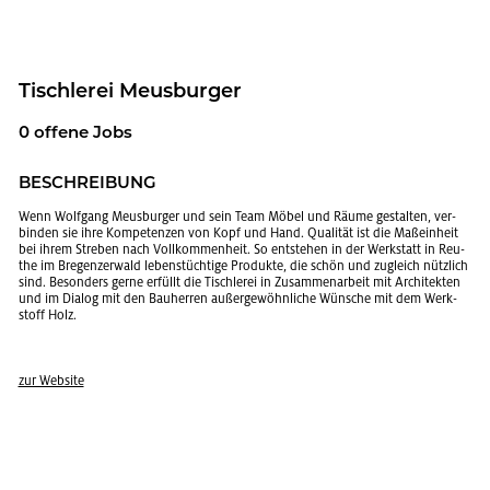
Tisch­le­rei Meus­bur­ger
0 of­fe­ne Jobs
BE­SCHREI­BUNG
Wenn Wolf­gang Meus­bur­ger und sein Team Möbel und Räume ge­stal­ten, ver­
bin­den sie ihre Kom­pe­ten­zen von Kopf und Hand. Qua­li­tät ist die Ma­ß­ein­heit
bei ihrem Stre­ben nach Voll­kom­men­heit. So ent­ste­hen in der Werk­statt in Reu­
the im Bre­gen­zer­wald le­bens­tüch­ti­ge Pro­duk­te, die schön und zu­gleich nütz­lich
sind. Be­son­ders gerne er­füllt die Tisch­le­rei in Zu­sam­men­ar­beit mit Ar­chi­tek­ten
und im Dia­log mit den Bau­her­ren au­ßer­ge­wöhn­li­che Wün­sche mit dem Werk­
stoff Holz.
zur Web­site