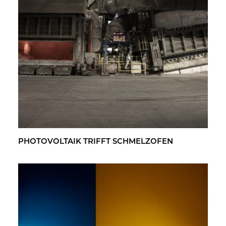
PHO­TO­VOL­TA­IK TRIFFT SCHMELZ­OFEN