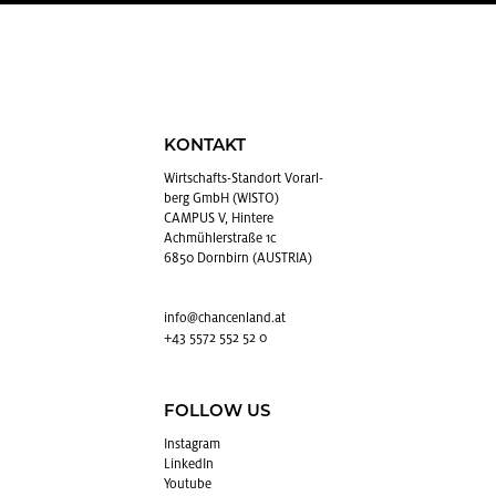
KONTAKT
Wirt­schafts-Stand­ort Vor­arl­
berg GmbH (WISTO)
CAMPUS V, Hintere
Achmühlerstraße 1c
6850 Dornbirn (AUSTRIA)
info@​chancenland.​at
+43 5572 552 52 0
FOLLOW US
In­sta­gram
Lin­kedIn
You­tube