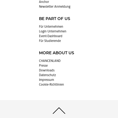
An­chor
News­let­ter An­mel­dung
BE PART OF US
Für Un­ter­neh­men
Login Un­ter­neh­men
Event-Da­sh­board
Für Stu­die­ren­de
MORE ABOUT US
CHAN­CEN­LAND
Pres­se
Down­loads
Da­ten­schutz
Im­pres­sum
Coo­kie-Richt­li­ni­en