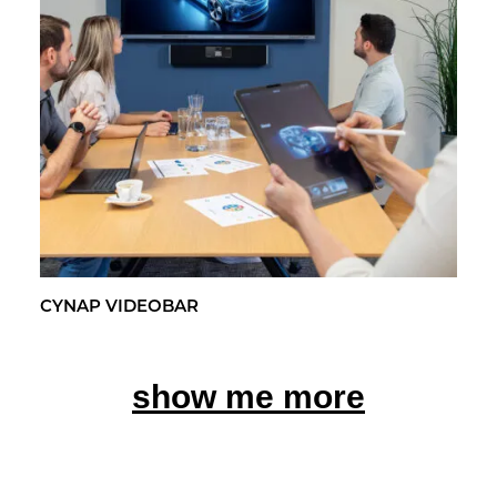
CYNAP VI­DEO­BAR
show me more