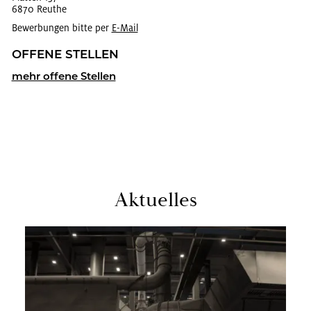
6870 Reu­the
Bewerbungen bitte per
E-Mail
OF­FE­NE STEL­LEN
mehr of­fe­ne Stel­len
Ak­tu­el­les