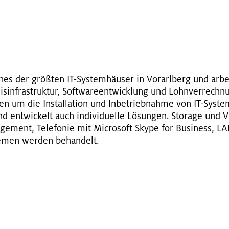
G
ines der grö­ß­ten IT-Sys­tem­häu­ser in Vor­arl­berg und ar­b
sis­in­fra­struk­tur, Soft­ware­ent­wick­lung und Lohn­ver­rec
n um die In­stal­la­ti­on und In­be­trieb­nah­me von IT-Sys­te
 ent­wi­ckelt auch in­di­vi­du­el­le Lö­sun­gen. Sto­ra­ge und Vir
ge­ment, Te­le­fo­nie mit Mi­cro­soft Skype for Busi­ness, LA
e­men wer­den be­han­delt.