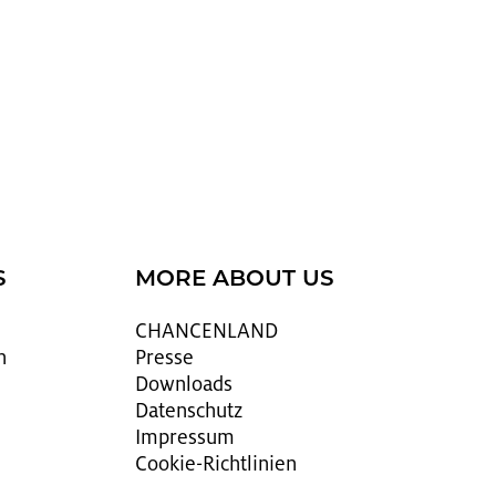
S
MORE ABOUT US
CHAN­CEN­LAND
n
Pres­se
Down­loads
Da­ten­schutz
Im­pres­sum
Coo­kie-Richt­li­ni­en