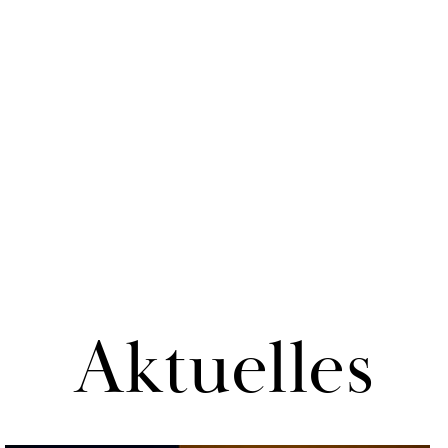
Ak­tu­el­les