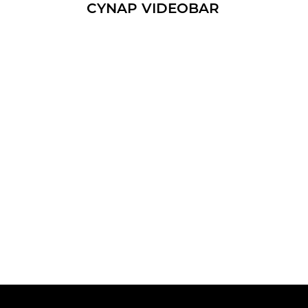
CYNAP VI­DEO­BAR