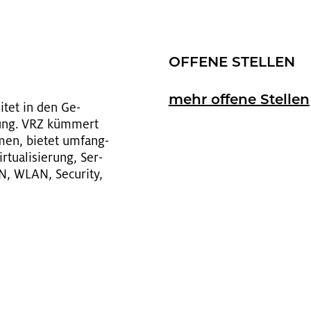
OF­FE­NE STEL­LEN
mehr of­fe­ne Stel­len
ei­tet in den Ge­
h­nung. VRZ küm­mert
­men, bie­tet um­fang­
­tua­li­sie­rung, Ser­
N, WLAN, Se­cu­ri­ty,