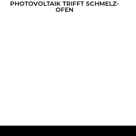
PHO­TO­VOL­TA­IK TRIFFT SCHMELZ­
OFEN