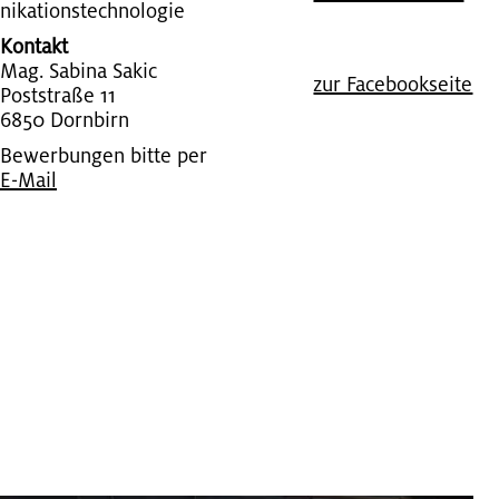
ni­ka­ti­ons­tech­no­lo­gie
Kontakt
Mag. Sa­bi­na Sakic
zur Face­book­sei­te
Post­stra­ße 11
6850 Dorn­birn
Bewerbungen bitte per
E-Mail