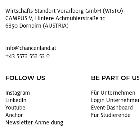
Wirt­schafts-Stand­ort Vor­arl­berg GmbH (WISTO)
CAMPUS V, Hintere Achmühlerstraße 1c
6850 Dornbirn (AUSTRIA)
info@​chancenland.​at
+43 5572 552 52 0
FOLLOW US
BE PART OF U
In­sta­gram
Für Un­ter­neh­men
Lin­kedIn
Login Un­ter­neh­me
You­tube
Event-Da­sh­board
An­chor
Für Stu­die­ren­de
News­let­ter An­mel­dung