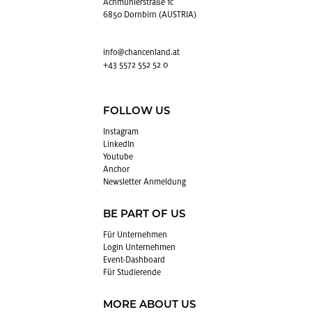
Achmühlerstraße 1c
6850 Dornbirn (AUSTRIA)
info@​chancenland.​at
+43 5572 552 52 0
FOLLOW US
In­sta­gram
Lin­kedIn
You­tube
An­chor
News­let­ter An­mel­dung
BE PART OF US
Für Un­ter­neh­men
Login Un­ter­neh­men
Event-Da­sh­board
Für Stu­die­ren­de
MORE ABOUT US