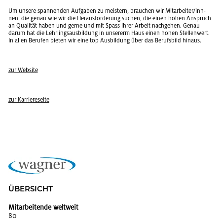
Um un­se­re span­nen­den Auf­ga­ben zu meis­tern, brau­chen wir Mit­ar­bei­ter/inn­
nen, die genau wie wir die Her­aus­for­de­rung su­chen, die einen hohen An­spruch
an Qua­li­tät haben und gerne und mit Spass ihrer Ar­beit nach­ge­hen. Genau
darum hat die Lehr­lings­aus­bil­dung in un­ser­erm Haus einen hohen Stel­len­wert.
In allen Be­ru­fen bie­ten wir eine top Aus­bil­dung über das Be­rufs­bild hin­aus.
zur Web­site
zur Kar­rie­re­sei­te
ÜBER­SICHT
Mitarbeitende weltweit
80