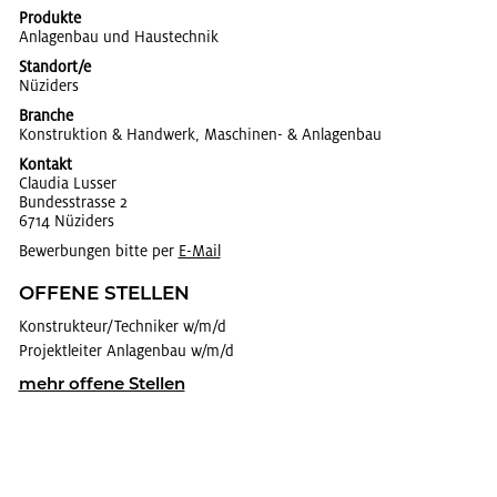
Produkte
An­la­gen­bau und Haus­tech­nik
Standort/e
Nü­zi­ders
Branche
Kon­struk­ti­on & Hand­werk, Ma­schi­nen- & An­la­gen­bau
Kontakt
Clau­dia Lus­ser
Bun­des­stras­se 2
6714 Nü­zi­ders
Bewerbungen bitte per
E-Mail
OF­FE­NE STEL­LEN
Kon­struk­teur/Tech­ni­ker w/m/d
Pro­jekt­lei­ter An­la­gen­bau w/m/d
mehr of­fe­ne Stel­len