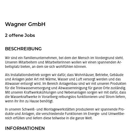
Wag­ner GmbH
2 of­fe­ne Jobs
BE­SCHREI­BUNG
Wir sind ein Fa­mi­li­en­un­ter­neh­men, bei dem der Mensch im Vor­der­grund steht.
Un­se­ren Mit­ar­bei­tern und Mit­ar­bei­te­rin­nen wol­len wir einen span­nen­den Ar­
beits­platz bie­ten, an dem sie sich wohl­füh­len kön­nen.
Als In­stal­la­ti­ons­be­trieb sor­gen wir dafür, dass Wohn­häu­ser, Be­trie­be, Ge­bäu­de
und An­la­gen jeder Art mit Wärme, Was­ser und Luft ver­sorgt wer­den und das
Ab­was­ser ent­sorgt wird. Im Be­reich An­la­gen­bau sind wir mit un­se­ren Pro­duk­ten
für die Trink­was­ser­ver­sor­gung und Ab­was­ser­rei­ni­gung für ganze Orte zu­stän­dig.
Mit un­se­ren Kraft­werks­küh­lun­gen und Ne­ben­an­la­gen sor­gen wir mit dafür, dass
die Was­ser­kraft­wer­ke in Vor­arl­berg rei­bungs­los funk­tio­nie­ren und Strom lie­fern,
wenn ihr ihn zu Hause be­nö­tigt.
In un­se­ren Schweiß- und Mon­ta­ge­werk­stät­ten pro­du­zie­ren wir span­nen­de Pro­
duk­te und An­la­gen, die ver­schie­dens­te Funk­tio­nen im En­er­gie- und Um­welt­be­
reich er­fül­len und lie­fern diese teil­wei­se in die ganze Welt.
IN­FOR­MA­TIO­NEN