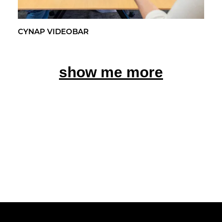
CYNAP VI­DEO­BAR
show me more