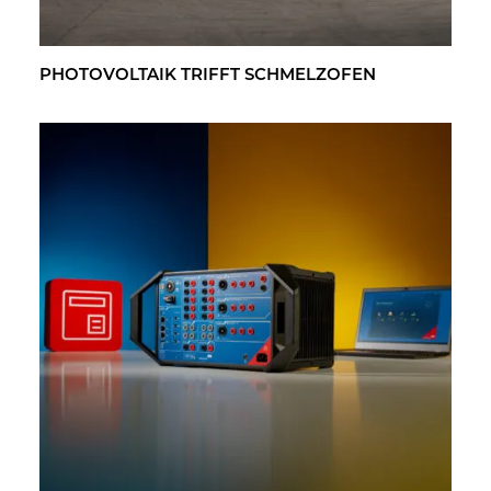
PHO­TO­VOL­TA­IK TRIFFT SCHMELZ­OFEN