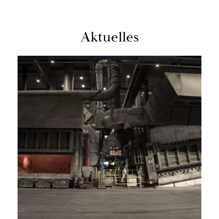
Ak­tu­el­les