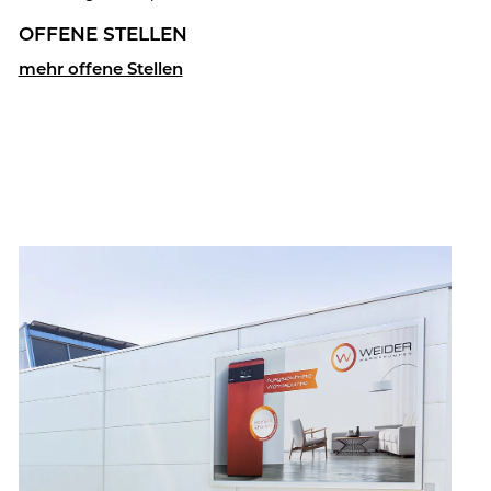
OF­FE­NE STEL­LEN
mehr of­fe­ne Stel­len