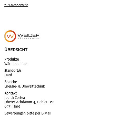
zur Face­book­sei­te
ÜBER­SICHT
Produkte
Wär­me­pum­pen
Standort/e
Hard
Branche
En­er­gie- & Um­welt­tech­nik
Kontakt
Ju­dith Zor­tea
Obe­rer Ach­damm 4, Ge­biet Ost
6971 Hard
Bewerbungen bitte per
E-Mail