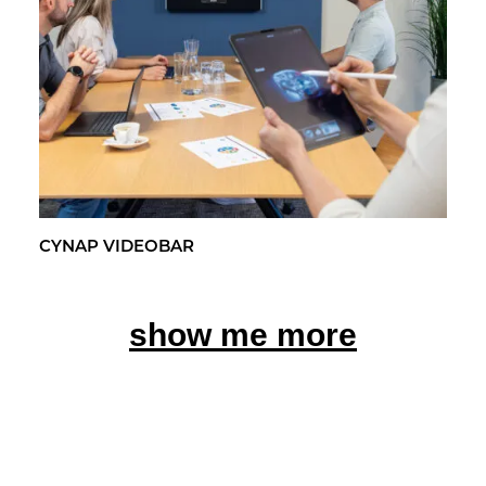
CYNAP VI­DEO­BAR
show me more