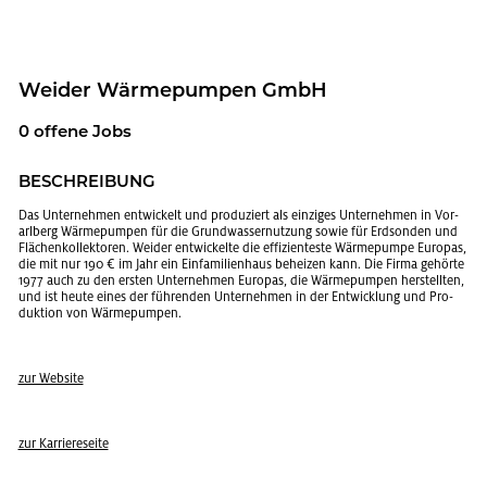
Wei­der Wär­me­pum­pen GmbH
0 of­fe­ne Jobs
BE­SCHREI­BUNG
Das Un­ter­neh­men ent­wi­ckelt und pro­du­ziert als ein­zi­ges Un­ter­neh­men in Vor­
arl­berg Wär­me­pum­pen für die Grund­was­ser­nut­zung sowie für Erd­son­den und
Flä­chen­kol­lek­to­ren. Wei­der ent­wi­ckel­te die ef­fi­zi­en­tes­te Wär­me­pum­pe Eu­ro­pas,
die mit nur 190 € im Jahr ein Ein­fa­mi­li­en­haus be­hei­zen kann. Die Firma ge­hör­te
1977 auch zu den ers­ten Un­ter­neh­men Eu­ro­pas, die Wär­me­pum­pen her­stell­ten,
und ist heute eines der füh­ren­den Un­ter­neh­men in der Ent­wick­lung und Pro­
duk­ti­on von Wär­me­pum­pen.
zur Web­site
zur Kar­rie­re­sei­te