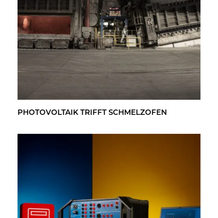
PHO­TO­VOL­TA­IK TRIFFT SCHMELZ­OFEN