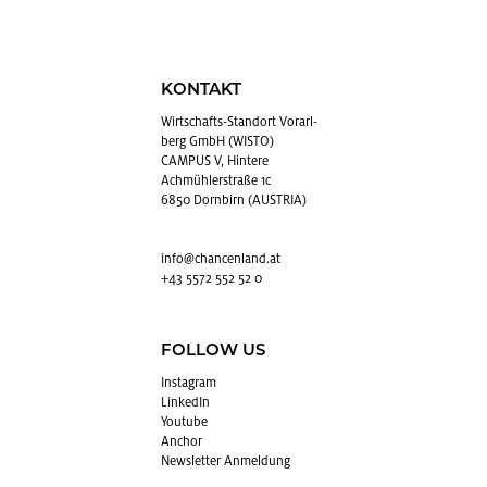
KONTAKT
Wirt­schafts-Stand­ort Vor­arl­
berg GmbH (WISTO)
CAMPUS V, Hintere
Achmühlerstraße 1c
6850 Dornbirn (AUSTRIA)
info@​chancenland.​at
+43 5572 552 52 0
FOLLOW US
In­sta­gram
Lin­kedIn
You­tube
An­chor
News­let­ter An­mel­dung