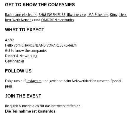
GET TO KNOW THE COM­PA­NIES
Bach­mann elec­tro­nic
,
BHM IN­GE­NIEU­RE
,
ill­wer­ke vkw
,
IMA Schel­ling
,
Künz
,
Lieb­
herr-Werk Nen­zing
und
OMIC­RON elec­tro­nics
WHAT TO EX­PECT
Apero
Hello vom CHAN­CEN­LAND VOR­ARL­BERG-Team
Get to know the com­pa­nies
Din­ner & Net­wor­king
Ge­winn­spiel
FOL­LOW US
Folge uns auf
In­sta­gram
und ge­win­ne beim Netz­werk­tref­fen un­se­ren Spe­zi­al­
preis!
JOIN THE EVENT
Be quick & melde dich für das Netz­werk­tref­fen an!
Die Teil­nah­me ist kos­ten­los.