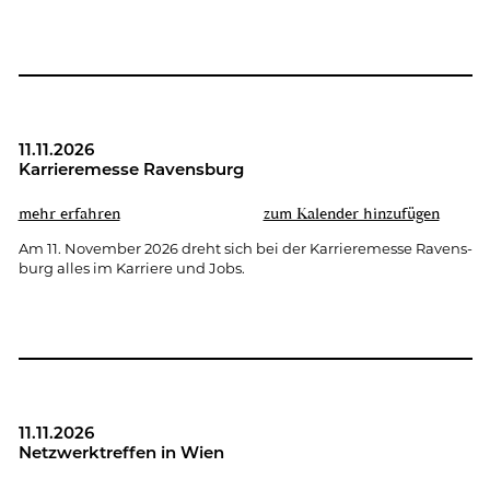
11.11.2026
Kar­rie­re­mes­se Ra­vens­burg
mehr er­fah­ren
zum Ka­len­der hin­zu­fü­gen
Am 11. No­vem­ber 2026 dreht sich bei der Kar­rie­re­mes­se Ra­vens­
burg alles im Kar­rie­re und Jobs.
11.11.2026
Netz­werk­tref­fen in Wien