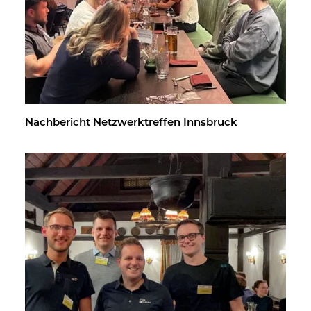
Nach­be­richt Netz­werk­tref­fen Inns­bruck