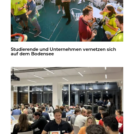
Stu­die­ren­de und Un­ter­neh­men ver­net­zen sich
auf dem Bo­den­see