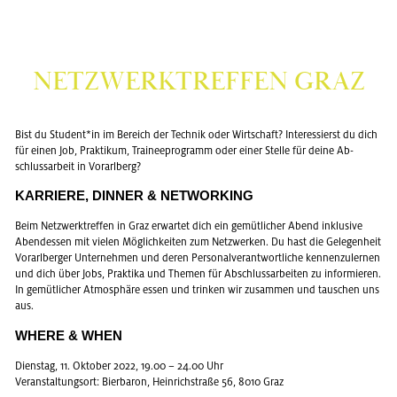
NETZ­WERK­TREF­FEN GRAZ
Bist du Stu­dent*in im Be­reich der Tech­nik oder Wirt­schaft? In­ter­es­sierst du dich
für einen Job, Prak­ti­kum, Trai­nee­pro­gramm oder einer Stel­le für deine Ab­
schluss­ar­beit in Vor­arl­berg?
KAR­RIE­RE, DIN­NER & NET­WOR­KING
Beim Netz­werk­tref­fen in Graz er­war­tet dich ein ge­müt­li­cher Abend in­klu­si­ve
Abend­essen mit vie­len Mög­lich­kei­ten zum Netz­wer­ken. Du hast die Ge­le­gen­heit
Vor­arl­ber­ger Un­ter­neh­men und deren Per­so­nal­ver­ant­wort­li­che ken­nen­zu­ler­nen
und dich über Jobs, Prak­ti­ka und The­men für Ab­schluss­ar­bei­ten zu in­for­mie­ren.
In ge­müt­li­cher At­mo­sphä­re essen und trin­ken wir zu­sam­men und tau­schen uns
aus.
WHERE & WHEN
Diens­tag, 11. Ok­to­ber 2022, 19.00 – 24.00 Uhr
Ver­an­stal­tungs­ort: Bier­ba­ron, Hein­rich­stra­ße 56, 8010 Graz