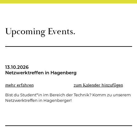
Up­co­ming Events.
13.10.2026
Netz­werk­tref­fen in Ha­gen­berg
mehr er­fah­ren
zum Ka­len­der hin­zu­fü­gen
Bist du Stu­dent*in im Be­reich der Tech­nik? Komm zu un­se­rem
Netz­werk­tref­fen in Ha­gen­ber­ger!