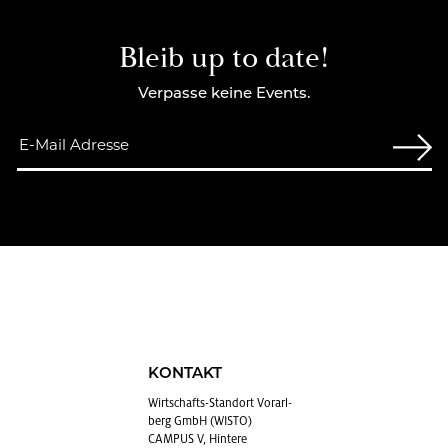
Bleib up to date!
Verpasse keine Events.
KONTAKT
Wirt­schafts-Stand­ort Vor­arl­
berg GmbH (WISTO)
CAMPUS V, Hintere