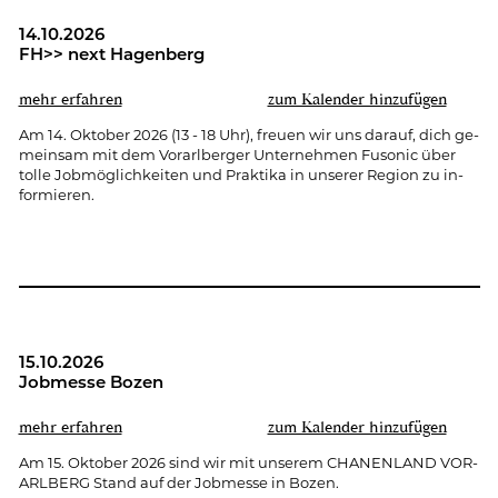
14.10.2026
FH>> next Ha­gen­berg
mehr er­fah­ren
zum Ka­len­der hin­zu­fü­gen
Am 14. Ok­to­ber 2026 (13 - 18 Uhr), freu­en wir uns dar­auf, dich ge­
mein­sam mit dem Vor­arl­ber­ger Un­ter­neh­men Fu­so­nic über
tolle Job­mög­lich­kei­ten und Prak­ti­ka in un­se­rer Re­gi­on zu in­
for­mie­ren.
15.10.2026
Job­mes­se Bozen
mehr er­fah­ren
zum Ka­len­der hin­zu­fü­gen
Am 15. Ok­to­ber 2026 sind wir mit un­se­rem CHA­NEN­LAND VOR­
ARL­BERG Stand auf der Job­mes­se in Bozen.