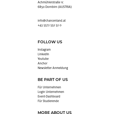
Achmühlerstraße 1c
6850 Dornbirn (AUSTRIA)
info@​chancenland.​at
+43 5572 552 52 0
FOLLOW US
In­sta­gram
Lin­kedIn
You­tube
An­chor
News­let­ter An­mel­dung
BE PART OF US
Für Un­ter­neh­men
Login Un­ter­neh­men
Event-Da­sh­board
Für Stu­die­ren­de
MORE ABOUT US