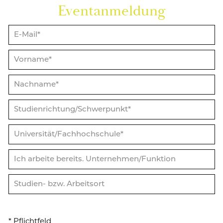
Event­an­mel­dung
* Pflicht­feld