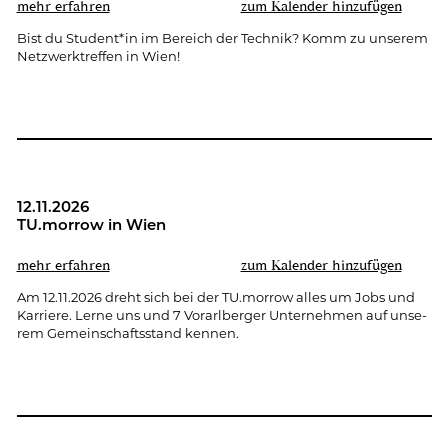
mehr er­fah­ren
zum Ka­len­der hin­zu­fü­gen
Bist du Stu­dent*in im Be­reich der Tech­nik? Komm zu un­se­rem
Netz­werk­tref­fen in Wien!
12.11.2026
TU.​morrow in Wien
mehr er­fah­ren
zum Ka­len­der hin­zu­fü­gen
Am 12.11.2026 dreht sich bei der TU.​morrow alles um Jobs und
Kar­rie­re. Lerne uns und 7 Vor­arl­ber­ger Un­ter­neh­men auf un­se­
rem Ge­mein­schafts­stand ken­nen.