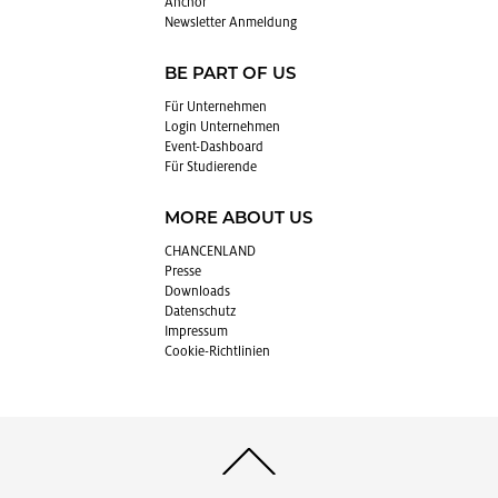
An­chor
News­let­ter An­mel­dung
BE PART OF US
Für Un­ter­neh­men
Login Un­ter­neh­men
Event-Da­sh­board
Für Stu­die­ren­de
MORE ABOUT US
CHAN­CEN­LAND
Pres­se
Down­loads
Da­ten­schutz
Im­pres­sum
Coo­kie-Richt­li­ni­en