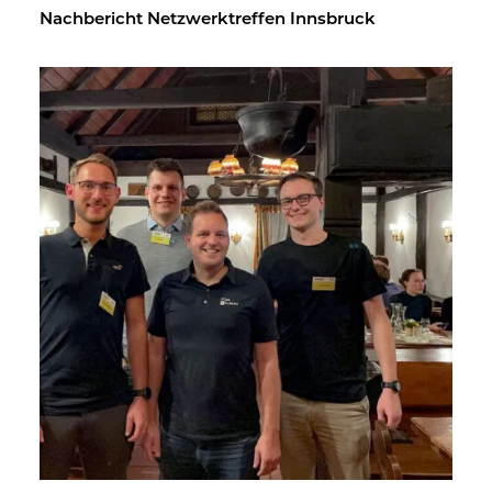
Nach­be­richt Netz­werk­tref­fen Inns­bruck