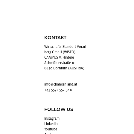
KONTAKT
Wirt­schafts-Stand­ort Vor­arl­
berg GmbH (WISTO)
CAMPUS V, Hintere
Achmühlerstraße 1c
6850 Dornbirn (AUSTRIA)
info@​chancenland.​at
+43 5572 552 52 0
FOLLOW US
In­sta­gram
Lin­kedIn
You­tube