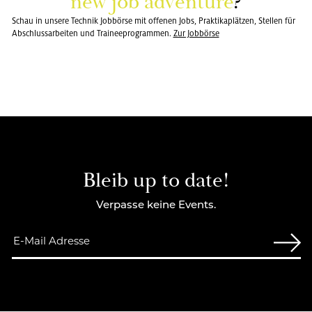
new job ad­ven­ture
?
Schau in unsere Technik Jobbörse mit offenen Jobs, Praktikaplätzen, Stellen für
Abschlussarbeiten und Traineeprogrammen.
Zur Job­bör­se
Bleib up to date!
Verpasse keine Events.