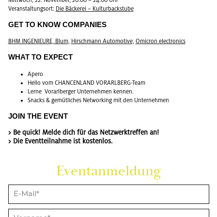
Ver­an­stal­tungs­ort:
Die Bä­cke­rei – Kul­tur­back­stu­be
GET TO KNOW COM­PA­NIES
BHM IN­GE­NIEU­RE, Blum
,
Hirsch­mann Au­to­mo­ti­ve,
Omic­ron elec­tro­nics
WHAT TO EX­PECT
Apero
Hello vom CHAN­CEN­LAND VOR­ARL­BERG-Team
Lerne Vor­arl­ber­ger Un­ter­neh­men ken­nen.
Snacks & ge­müt­li­ches Net­wor­king mit den Un­ter­neh­men
JOIN THE EVENT
> Be quick! Melde dich für das Netz­werk­tref­fen an!
> Die Event­teil­nah­me ist kos­ten­los.
Event­an­mel­dung