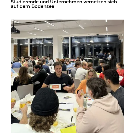
Stu­die­ren­de und Un­ter­neh­men ver­net­zen sich
auf dem Bo­den­see