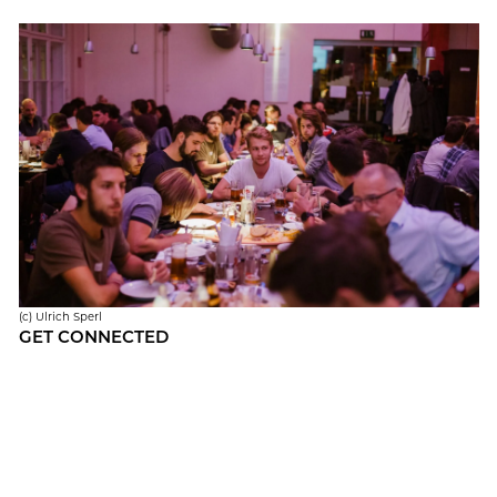
(c) Ul­rich Sperl
GET CON­NEC­TED