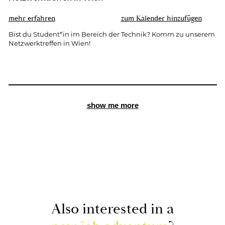
mehr er­fah­ren
zum Ka­len­der hin­zu­fü­gen
Bist du Stu­dent*in im Be­reich der Tech­nik? Komm zu un­se­rem
Netz­werk­tref­fen in Wien!
show me more
Also in­te­rested in a