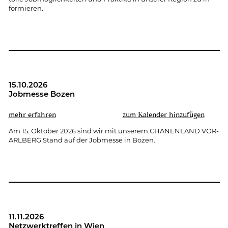
for­mie­ren.
15.10.2026
Job­mes­se Bozen
mehr er­fah­ren
zum Ka­len­der hin­zu­fü­gen
Am 15. Ok­to­ber 2026 sind wir mit un­se­rem CHA­NEN­LAND VOR­
ARL­BERG Stand auf der Job­mes­se in Bozen.
11.11.2026
Netz­werk­tref­fen in Wien