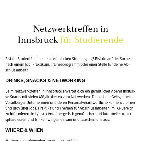
Netz­werk­tref­fen in
Inns­bruck
für Stu­die­ren­de
Bist du Stu­dent*in in einem tech­ni­schen Stu­di­en­gang? Bist du auf der Suche
nach einem Job, Prak­ti­kum, Trai­nee­pro­gramm oder einer Stel­le für deine Ab­
schluss­ar­beit?
DRINKS, SNACKS & NET­WOR­KING
Beim Netz­werk­tref­fen in Inns­bruck er­war­tet dich ein ge­müt­li­cher Abend in­klu­si­
ve Snacks mit vie­len Mög­lich­kei­ten zum Netz­wer­ken. Du hast die Ge­le­gen­heit
Vor­arl­ber­ger Un­ter­neh­men und deren Per­so­nal­ver­ant­wort­li­che ken­nen­zu­ler­nen
und dich über Jobs, Prak­ti­ka und The­men für Ab­schluss­ar­bei­ten im IKT-Be­reich
zu in­for­mie­ren. In ty­pisch Vor­arl­ber­ge­risch ge­müt­li­cher und in­for­mel­ler At­mo­
sphä­re essen und trin­ken wir ge­mein­sam und tau­schen uns aus.
WHERE & WHEN
Mitt­woch, 22. No­vem­ber, 20.00 – 24.00 Uhr