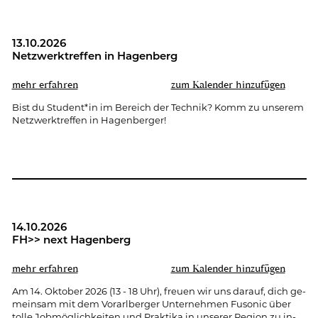
13.10.2026
Netz­werk­tref­fen in Ha­gen­berg
mehr er­fah­ren
zum Ka­len­der hin­zu­fü­gen
Bist du Stu­dent*in im Be­reich der Tech­nik? Komm zu un­se­rem
Netz­werk­tref­fen in Ha­gen­ber­ger!
14.10.2026
FH>> next Ha­gen­berg
mehr er­fah­ren
zum Ka­len­der hin­zu­fü­gen
Am 14. Ok­to­ber 2026 (13 - 18 Uhr), freu­en wir uns dar­auf, dich ge­
mein­sam mit dem Vor­arl­ber­ger Un­ter­neh­men Fu­so­nic über
tolle Job­mög­lich­kei­ten und Prak­ti­ka in un­se­rer Re­gi­on zu in­