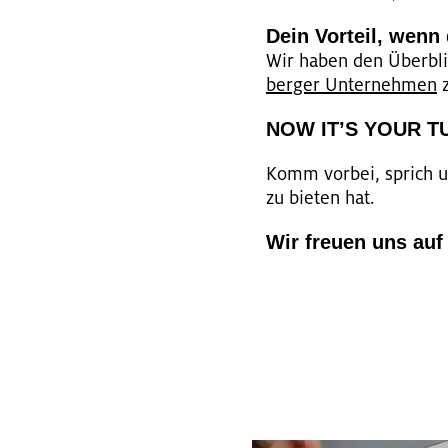
Dein Vor­teil, wen
Wir haben den Über­blic
ber­ger Un­ter­neh­men
z
NOW IT’S YOUR T
Komm vor­bei, sprich un
zu bie­ten hat.
Wir freu­en uns auf