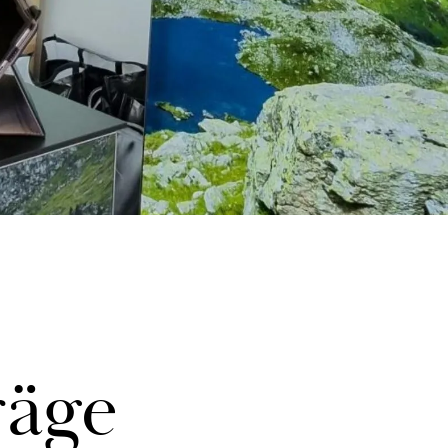
rä­ge