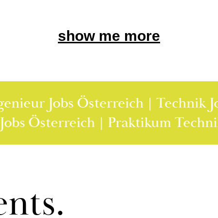
show me more
r Jobs Österreich | Technik Jobs Öst
oftware Jobs Österreich | Praktikum
ents.