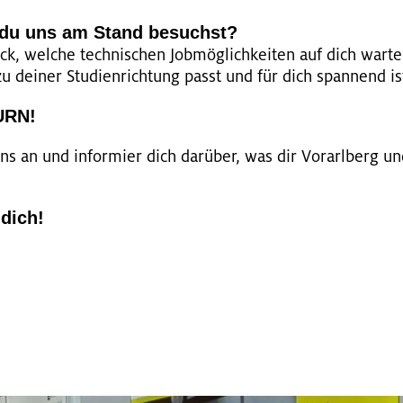
n du uns am Stand be­suchst?
k, wel­che tech­ni­schen Job­mög­lich­kei­ten auf dich war­
u dei­ner Stu­di­en­rich­tung passt und für dich span­nend is
URN!
s an und in­for­mier dich dar­über, was dir Vor­arl­berg u
 dich!