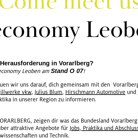
Come meet u
­co­no­my Leo­
er­aus­for­de­rung in Vor­arl­berg?
Stand O 07
e­co­no­my Leo­ben am
!
en wir uns dar­auf, dich ge­mein­sam mit den Vor­arl­ber­
,
ill­wer­ke vkw
,
Ju­li­us Blum
,
Hirsch­mann Au­to­mo­ti­ve
und
ti­ka in un­se­rer Re­gi­on zu in­for­mie­ren.
­ARL­BERG, zei­gen dir was das Bun­des­land Vor­arl­berg
ber at­trak­ti­ve An­ge­bo­te für
Jobs, Prak­ti­ka und Ab­schluss
r­wis­sen­schaf­ten und Tech­nik.