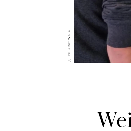
(c) Tina Bla­ser, WISTO
Wei­