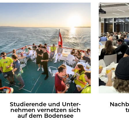
Stu­die­ren­de und Un­ter­
Nach­b
neh­men ver­net­zen sich
t
auf dem Bo­den­see