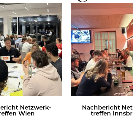
e­richt Netz­werk­
Nach­be­richt Net
ref­fen Wien
tref­fen Inns­b