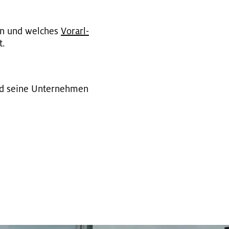
ten und wel­ches
Vor­arl­
t.
nd seine Un­ter­neh­men