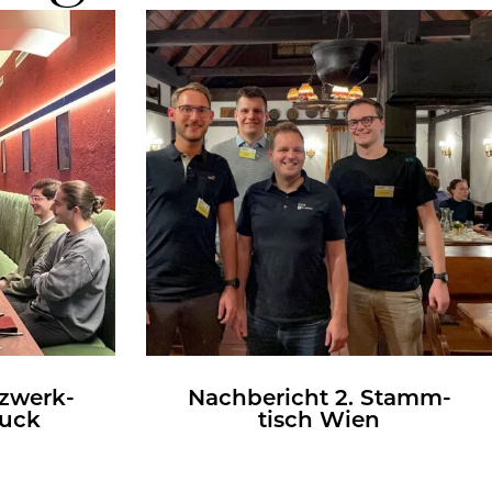
z­werk­
Nach­be­richt 2. Stamm­
ruck
tisch Wien