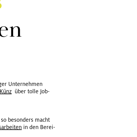
s
ben
ger Un­ter­neh­men
Künz
über tolle Job­
 so be­son­ders macht
­ar­bei­ten
in den Be­rei­