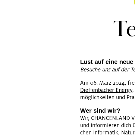
Te
Lust auf eine neue H
Be­su­che uns auf der T
Am 06. März 2024, freu­
Dief­fen­ba­cher En­er­gy
mög­lich­kei­ten und Prak­
Wer sind wir?
Wir, CHAN­CEN­LAND VOR
und in­for­mie­ren dich ü
chen In­for­ma­tik, Na­tu