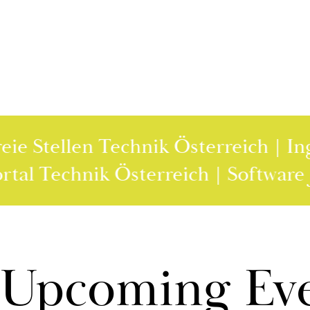
ellen Technik Österreich | Ingenieu
tellenportal Technik Österreich | S
Up­co­ming Ev